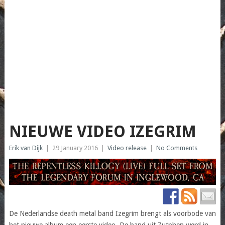
NIEUWE VIDEO IZEGRIM
Erik van Dijk
|
29 January 2016
|
Video release
|
No Comments
De Nederlandse death metal band Izegrim brengt als voorbode van
het nieuwe album een eerste video. De band uit Zutphen werd in