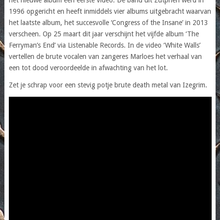
1996 opgericht en heeft inmiddels vier albums uitgebracht waarvan
het laatste album, het succesvolle ‘Congress of the Insane’ in 2013
verscheen. Op 25 maart dit jaar verschijnt het vijfde album ‘The
Ferryman’s End’ via Listenable Records. In de video ‘White Walls’
vertellen de brute vocalen van zangeres Marloes het verhaal van
een tot dood veroordeelde in afwachting van het lot.
Zet je schrap voor een stevig potje brute death metal van Izegrim.