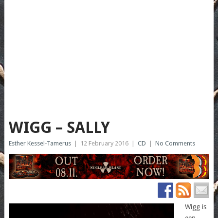
WIGG – SALLY
Esther Kessel-Tamerus
|
12 February 2016
|
CD
|
No Comments
Wigg is
een