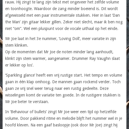
rauw. Hij zingt te lang zijn tekst met ongeveer het zelfde volume
en toonhoogte. Waardoor de zang minder boeiend is. Dit wordt
afgewisseld met een paar instrumentale stukken. Hier in laat ‘Dan
the Man’ zijn gitaar lekker gillen. Zeker niet slecht, maar ik ben nog
niet “om”. Wel een pluspunt voor de vocale uithaal op het einde.
Mr Joe laat in het 3e nummer, ‘Loving Doll’, meer variatie in zijn
stem klinken.
Op de momenten dat Mr Joe de noten minder lang aanhoudt,
klinkt zijn stem warmer, aangenamer. Drummer Ray Vaughn slaat
er lekker op los’.
‘Sparkling glance’ heeft een vrij rustige start. Het tempo en volume
gaan in één klap omhoog. De mannen gaan rockend verder. Toch
gaan ze vrij snel weer terug naar een rustig gedeelte. Deze
wisselingen komt de variatie ten goede. In de rustigere stukken is
Mr Joe beter te verstaan.
In ‘Behaviour of bullets’ zingt Mr Joe weer een tijd op hetzelfde
volume. Door pakkend ritme en melodie blijft het nummer wel in je
hoofd kleven. Na een gaaf basloopje (ook door Mr Joe) zingt hij