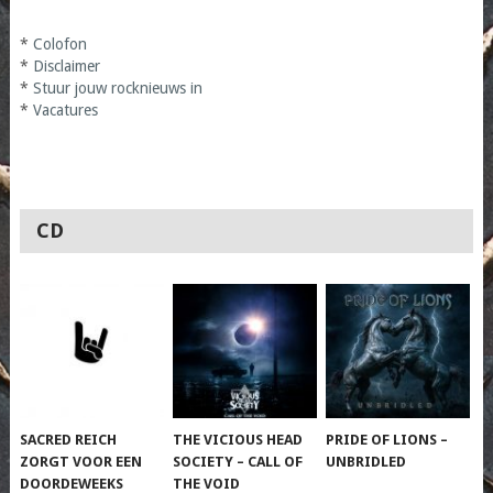
*
Colofon
*
Disclaimer
*
Stuur jouw rocknieuws in
*
Vacatures
CD
SACRED REICH
THE VICIOUS HEAD
PRIDE OF LIONS –
ZORGT VOOR EEN
SOCIETY – CALL OF
UNBRIDLED
DOORDEWEEKS
THE VOID