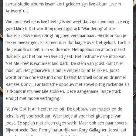
aantal studio albums kwam kort geleden zijn live album ‘Live in
Antwerp’ uit.
Wie Joost wel eens live heeft gezien weet dat zijn stem ook live erg
goed klinkt. Dat wordt bij openingstrack ‘Wandering’ al snel
duidelijk. Bovendien zingt hij goed verstaanbaar. Hierdoor kun je
lekker meezingen. Er zit een dun dof laagje over het geluid. Toch is
de geluidskwaliteit ruim voldoende. Het applaus na afloop maakt
duidelijk dat het om een live cd gaat. Het instrumentale intro van
‘Set Me Free’ is wat meer laid back. De stem van Joost komt hier
mooi uit. Het gitaarwerk is om je vingers bij af te likken. Joost
wordt prima ondersteund door bassist Mitchell Goor en drummer
Ramses Donvil. Fantastische opbouw met zowel pittig rockende als
laid-back instrumentale stukken. Deze aangename, lange track
eindigt met mooie vertraging.
‘You’Ve Got It All’ heeft meer pit. De opbouw van muziek en de
tekst is vrij voorspelbaar. Weer petje af voor het gitaarspel van
Joost. Ze spelen niet alleen eigen werk. Maar ook een paar covers.
Bijvoorbeeld ‘Bad Penny’ natuurlijk van Rory Gallagher. Joost laat