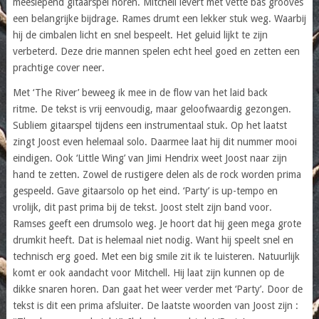
meeslepend gitaarspel horen. Mitchell levert met vette bas grooves
een belangrijke bijdrage. Rames drumt een lekker stuk weg. Waarbij
hij de cimbalen licht en snel bespeelt. Het geluid lijkt te zijn
verbeterd. Deze drie mannen spelen echt heel goed en zetten een
prachtige cover neer.
Met ‘The River’ beweeg ik mee in de flow van het laid back
ritme. De tekst is vrij eenvoudig, maar geloofwaardig gezongen.
Subliem gitaarspel tijdens een instrumentaal stuk. Op het laatst
zingt Joost even helemaal solo. Daarmee laat hij dit nummer mooi
eindigen. Ook ‘Little Wing’ van Jimi Hendrix weet Joost naar zijn
hand te zetten. Zowel de rustigere delen als de rock worden prima
gespeeld. Gave gitaarsolo op het eind. ‘Party’ is up-tempo en
vrolijk, dit past prima bij de tekst. Joost stelt zijn band voor.
Ramses geeft een drumsolo weg. Je hoort dat hij geen mega grote
drumkit heeft. Dat is helemaal niet nodig. Want hij speelt snel en
technisch erg goed. Met een big smile zit ik te luisteren. Natuurlijk
komt er ook aandacht voor Mitchell. Hij laat zijn kunnen op de
dikke snaren horen. Dan gaat het weer verder met ‘Party’. Door de
tekst is dit een prima afsluiter. De laatste woorden van Joost zijn :