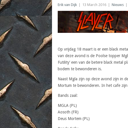
Erik van Dijk
|
13 March 2016
|
Nieuws
Op vrijdag 18 maart is er een black me
van deze avond is de Poolse topper Mgla
Futility’ een van de betere black metal p
bodem te bewonderen is.
Naast Mgla zijn op deze avond zijn in 
Mortum te bewonderen. In het cafe zijn 
Bands zaal:
MGLA (PL)
Aosoth (FR)
Deus Mortem (PL)