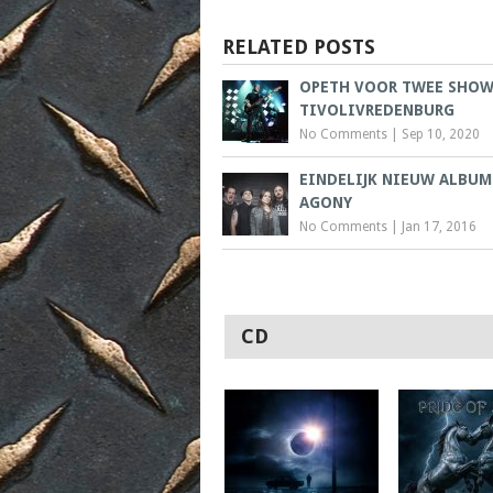
RELATED POSTS
OPETH VOOR TWEE SHOW
TIVOLIVREDENBURG
No Comments
|
Sep 10, 2020
EINDELIJK NIEUW ALBUM 
AGONY
No Comments
|
Jan 17, 2016
CD