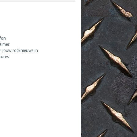
fon
laimer
r jouw rocknieuws in
tures