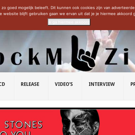
CIETY...
PRIDE OF LIONS – U...
SAVATAGE KOMT TERUG IN 0...
C
zo goed mogelijk beleeft. Dit kunnen ook cookies zijn van adverteerders 
e website blijft gebruiken gaan we ervan uit dat je je hiermee akkoord g
Ik ga hiermee akkoord
CD
RELEASE
VIDEO’S
INTERVIEW
P