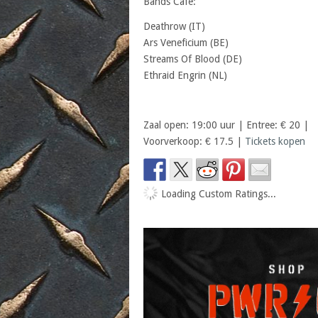
Bands Cafe:
Deathrow (IT)
Ars Veneficium (BE)
Streams Of Blood (DE)
Ethraid Engrin (NL)
Zaal open: 19:00 uur | Entree: € 20 |
Voorverkoop: € 17.5 |
Tickets kopen
Loading Custom Ratings...