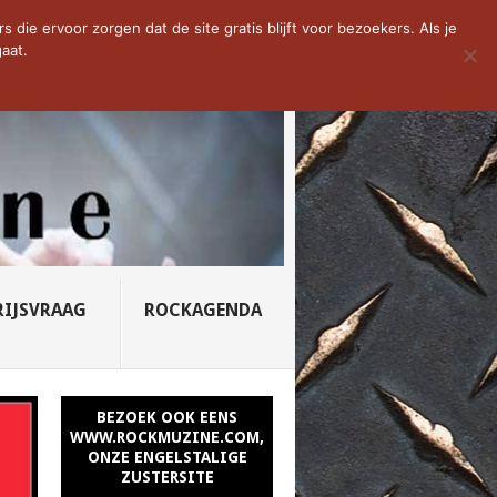
D VAN DE WEEK: SLEEPING...
die ervoor zorgen dat de site gratis blijft voor bezoekers. Als je
aat.
RIJSVRAAG
ROCKAGENDA
BEZOEK OOK EENS
WWW.ROCKMUZINE.COM,
ONZE ENGELSTALIGE
ZUSTERSITE