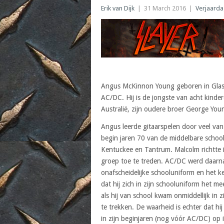
Erik van Dijk
|
31 March 2016
|
Verjaard
Angus McKinnon Young geboren in Glasg
AC/DC. Hij is de jongste van acht kinder
Australië, zijn oudere broer George You
Angus leerde gitaarspelen door veel van
begin jaren 70 van de middelbare schoo
Kentuckee en Tantrum. Malcolm richtte
groep toe te treden. AC/DC werd daarna 
onafscheidelijke schooluniform en het 
dat hij zich in zijn schooluniform het me
als hij van school kwam onmiddellijk in z
te trekken. De waarheid is echter dat hi
in zijn beginjaren (nog vóór AC/DC) op 