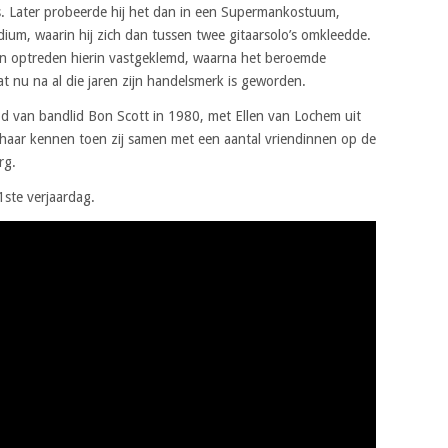
s. Later probeerde hij het dan in een Supermankostuum,
ium, waarin hij zich dan tussen twee gitaarsolo’s omkleedde.
 een optreden hierin vastgeklemd, waarna het beroemde
t nu na al die jaren zijn handelsmerk is geworden.
 van bandlid Bon Scott in 1980, met Ellen van Lochem uit
 haar kennen toen zij samen met een aantal vriendinnen op de
rg.
1ste verjaardag.