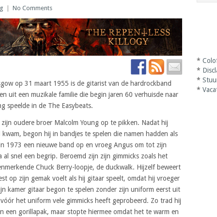
ag
|
No Comments
*
Colo
*
Disc
*
Stuu
ow op 31 maart 1955 is de gitarist van de hardrockband
*
Vaca
en uit een muzikale familie die begin jaren 60 verhuisde naar
ng speelde in de The Easybeats.
 zijn oudere broer Malcolm Young op te pikken. Nadat hij
l kwam, begon hij in bandjes te spelen die namen hadden als
 in 1973 een nieuwe band op en vroeg Angus om tot zijn
al snel een begrip. Beroemd zijn zijn gimmicks zoals het
kenmerkende Chuck Berry-loopje, de duckwalk. Hijzelf beweert
est op zijn gemak voelt als hij gitaar speelt, omdat hij vroeger
ijn kamer gitaar begon te spelen zonder zijn uniform eerst uit
j vóór het uniform vele gimmicks heeft geprobeerd. Zo trad hij
in een gorillapak, maar stopte hiermee omdat het te warm en