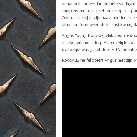
onhandelbaar werd in de hete spotlight
compleet met een telefooncel op het pod
Ooit raakte hij in zijn haast midden in
schooluniform weer uit de kast kwam, da
Angus Young trouwde, vlak voor de dood
het Nederlandse dorp Aalten. Hij leerde
gastenlijst was gezet door Ad Vandenbe
RockMuZine feliciteert Angus met zijn 6