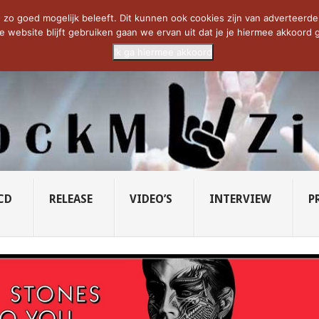
CIETY...
PRIDE OF LIONS – U...
SAVATAGE KOMT TERUG IN 0...
C
zo goed mogelijk beleeft. Dit kunnen ook cookies zijn van adverteerders 
e website blijft gebruiken gaan we ervan uit dat je je hiermee akkoord g
Ik ga hiermee akkoord
CD
RELEASE
VIDEO’S
INTERVIEW
P