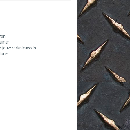
fon
laimer
r jouw rocknieuws in
tures