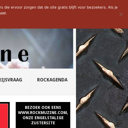
D VAN DE WEEK: SLEEPING...
die ervoor zorgen dat de site gratis blijft voor bezoekers. Als je
aat.
RIJSVRAAG
ROCKAGENDA
BEZOEK OOK EENS
WWW.ROCKMUZINE.COM,
ONZE ENGELSTALIGE
ZUSTERSITE