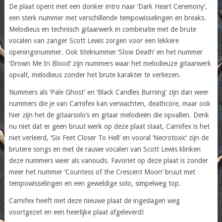
De plaat opent met een donker intro naar ‘Dark Heart Ceremony’,
een sterk nummer met verschillende tempowisselingen en breaks.
Melodieus en technisch gitaarwerk in combinatie met de brute
vocalen van zanger Scott Lewis zorgen voor een lekkere
openingsnummer. Ook titelnummer ‘Slow Death’ en het nummer
‘Drown Me In Blood’ zijn nummers waar het melodieuze gitaarwerk
opvalt, melodieus zonder het brute karakter te verliezen.
Nummers als ‘Pale Ghost’ en ‘Black Candles Burning’ zijn dan weer
nummers die je van Carnifex kan verwachten, deathcore, maar ook
hier zijn het de gitaarsolo’s en gitaar melodieën die opvallen. Denk
nu niet dat er geen bruut werk op deze plaat staat, Carnifex is het
niet verleerd, ‘Six Feet Closer To Hell’ en vooral ‘Necrotoxic’ zijn de
brutere songs en met de rauwe vocalen van Scott Lewis klinken
deze nummers weer als vanouds. Favoriet op deze plaat is zonder
meer het nummer ‘Countess of the Crescent Moon’ bruut met
tempowisselingen en een geweldige solo, simpelweg top.
Carnifex heeft met deze nieuwe plaat de ingeslagen weg
voortgezet en een heerlijke plaat afgeleverd!