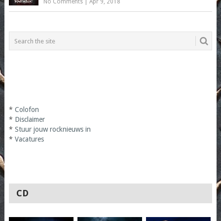
No Comments
|
Apr 9, 2018
*
Colofon
*
Disclaimer
*
Stuur jouw rocknieuws in
*
Vacatures
CD