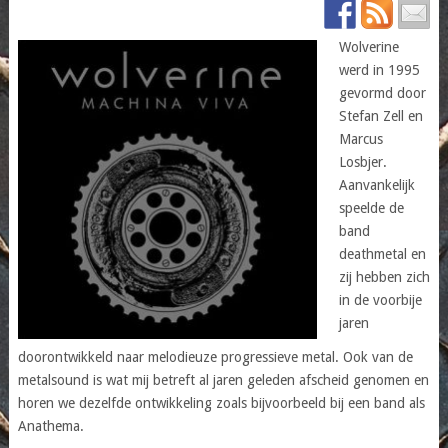
Wolverine
werd in 1995
gevormd door
Stefan Zell en
Marcus
Losbjer.
Aanvankelijk
speelde de
band
deathmetal en
zij hebben zich
in de voorbije
jaren
doorontwikkeld naar melodieuze progressieve metal. Ook van de
metalsound is wat mij betreft al jaren geleden afscheid genomen en
horen we dezelfde ontwikkeling zoals bijvoorbeeld bij een band als
Anathema.