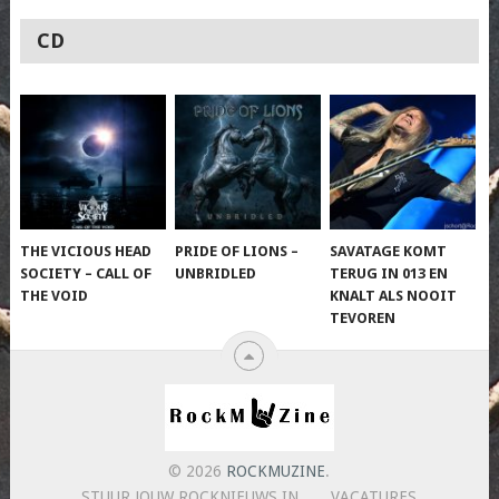
CD
THE VICIOUS HEAD
PRIDE OF LIONS –
SAVATAGE KOMT
SOCIETY – CALL OF
UNBRIDLED
TERUG IN 013 EN
THE VOID
KNALT ALS NOOIT
TEVOREN
© 2026
ROCKMUZINE
.
STUUR JOUW ROCKNIEUWS IN
VACATURES