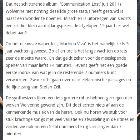
Dat het schitterende album, ‘Communication Lost’ (uit 2011)
Wolverine niet richting dezelfde grote status heeft gestuwd is
haast een wonder te noemen. Misschien is uitbrengen van slechts
een relatief klein aantal langspelers de afgelopen 15 jaar hier wel
debet aan?
Op het nieuwste wapenfeit, ‘
Machina Viva
‘, is het namelijk zelfs 5
jaar wachten geweest. Zo af en toe is het lange wachten op iets
zeer de moeite waard. En dat geldt zeker voor de meeslepende
opener van maar liefst 14 minuten. Tevens geeft het een goede
eerste indruk van wat je in de resterende 7 nummers kunt
verwachten. Zware riffs gaan over naar elektronische passages en
de fijne zang van Stefan Zell.
De synthesizers lijken een iets grotere rol te hebben gekregen dan
we van Wolverine gewend zijn. Dit doet echter niets af aan de
kenmerkende muziek van de heren. Ook nu horen we stuk voor
stuk krachtige songs met veel variatie en afwisseling in de ritmes en
vinden we ook nu een 5-tal nummers terug van langer dan 7
minuten.