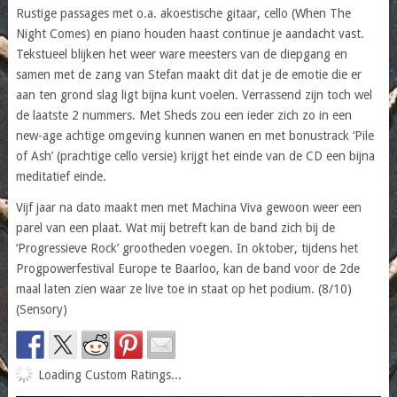
Rustige passages met o.a. akoestische gitaar, cello (When The
Night Comes) en piano houden haast continue je aandacht vast.
Tekstueel blijken het weer ware meesters van de diepgang en
samen met de zang van Stefan maakt dit dat je de emotie die er
aan ten grond slag ligt bijna kunt voelen. Verrassend zijn toch wel
de laatste 2 nummers. Met Sheds zou een ieder zich zo in een
new-age achtige omgeving kunnen wanen en met bonustrack ‘Pile
of Ash’ (prachtige cello versie) krijgt het einde van de CD een bijna
meditatief einde.
Vijf jaar na dato maakt men met Machina Viva gewoon weer een
parel van een plaat. Wat mij betreft kan de band zich bij de
‘Progressieve Rock’ grootheden voegen. In oktober, tijdens het
Progpowerfestival Europe te Baarloo, kan de band voor de 2de
maal laten zien waar ze live toe in staat op het podium. (8/10)
(Sensory)
Loading Custom Ratings...