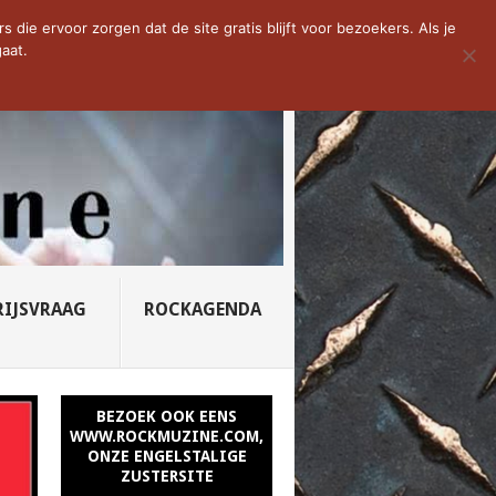
D VAN DE WEEK: SLEEPING...
die ervoor zorgen dat de site gratis blijft voor bezoekers. Als je
aat.
RIJSVRAAG
ROCKAGENDA
BEZOEK OOK EENS
WWW.ROCKMUZINE.COM,
ONZE ENGELSTALIGE
ZUSTERSITE