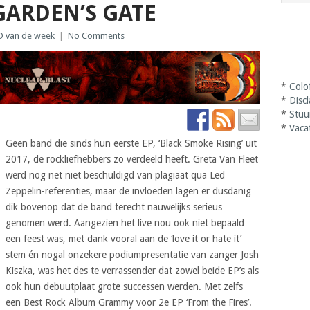
GARDEN’S GATE
D van de week
|
No Comments
*
Colo
*
Disc
*
Stuu
*
Vaca
Geen band die sinds hun eerste EP, ‘Black Smoke Rising’ uit
2017, de rockliefhebbers zo verdeeld heeft. Greta Van Fleet
werd nog net niet beschuldigd van plagiaat qua Led
Zeppelin-referenties, maar de invloeden lagen er dusdanig
dik bovenop dat de band terecht nauwelijks serieus
genomen werd. Aangezien het live nou ook niet bepaald
een feest was, met dank vooral aan de ‘love it or hate it’
stem én nogal onzekere podiumpresentatie van zanger Josh
Kiszka, was het des te verrassender dat zowel beide EP’s als
ook hun debuutplaat grote successen werden. Met zelfs
een Best Rock Album Grammy voor 2e EP ‘From the Fires’.