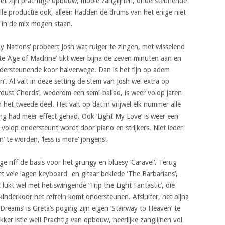
met zijn prachtige opbouw, mooie zanglijnen, ondersteunende
le productie ook, alleen hadden de drums van het enige niet
 in de mix mogen staan.
y Nations’ probeert Josh wat ruiger te zingen, met wisselend
te ‘Age of Machine’ tikt weer bijna de zeven minuten aan en
ndersteunende koor halverwege. Dan is het fijn op adem
’. Al valt in deze setting de stem van Josh wel extra op
tardust Chords’, wederom een semi-ballad, is weer volop jaren
 het tweede deel. Het valt op dat in vrijwel elk nummer alle
ng had meer effect gehad. Ook ‘Light My Love’ is weer een
 volop ondersteunt wordt door piano en strijkers. Niet ieder
 te worden, ‘less is more’ jongens!
e riff de basis voor het grungy en bluesy ‘Caravel’. Terug
t vele lagen keyboard- en gitaar beklede ‘The Barbarians’,
 lukt wel met het swingende ‘Trip the Light Fantastic’, die
kinderkoor het refrein komt ondersteunen. Afsluiter, het bijna
eams’ is Greta’s poging zijn eigen ‘Stairway to Heaven’ te
ekker istie wel! Prachtig van opbouw, heerlijke zanglijnen vol