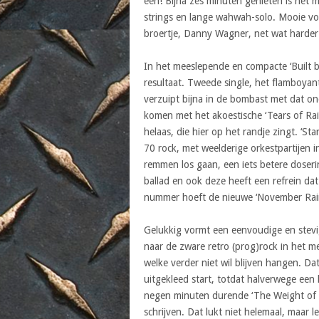
één! Bijna zes minuten genieten is het 
strings en lange wahwah-solo. Mooie vol
broertje, Danny Wagner, net wat harder
In het meeslepende en compacte ‘Built b
resultaat. Tweede single, het flamboyan
verzuipt bijna in de bombast met dat o
komen met het akoestische ‘Tears of Rain
helaas, die hier op het randje zingt. ‘S
70 rock, met weelderige orkestpartijen in
remmen los gaan, een iets betere doseri
ballad en ook deze heeft een refrein dat
nummer hoeft de nieuwe ‘November Rain’
Gelukkig vormt een eenvoudige en stevig
naar de zware retro (prog)rock in het me
welke verder niet wil blijven hangen. Dat
uitgekleed start, totdat halverwege een 
negen minuten durende ‘The Weight of Dr
schrijven. Dat lukt niet helemaal, maar l