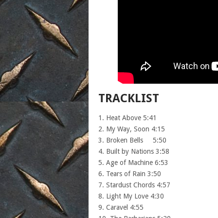
TRACKLIST
1. Heat Above 5:41
2. My Way, Soon 4:15
3. Broken Bells 5:50
4. Built by Nations 3:58
5. Age of Machine 6:53
6. Tears of Rain 3:50
7. Stardust Chords 4:57
8. Light My Love 4:30
9. Caravel 4:55