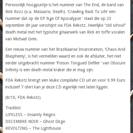
Persoonlijk hoogpuntje is het nummer van The End, de band van
Rick Rozz (o.a. Massacre, Death). ‘Crawling Back To Life’ een
nummer dat op de EP ‘Age Of Apocalypse ‘ staat die op 23
september dit jaar verschijnt via FDA Rekotz. Heerlijke “old school”
death metal met het typische gitaarwerk van Rick en toffe vocalen
van Michael Grim.
Een nieuw nummer van het Braziliaanse Incarceration, ‘Chaos And
Blasphemy’, is het vermelden waard en ook de afsluiter, het niet
eerder uitgebracht nummer ‘Poison Tongued Defiler ‘ van Obscure
Infinity is een death metal kraker die er mag zijn.
FDA Rekotz brengt een leuke compilatie CD uit en voor 9.99 Euro
inclusief T-shirt kan je deze CD eigenlijk niet laten liggen.
(8/10, FDA Rekotz)
Tracklist:
LIFELESS – Insanity Reigns
DECEMBRE NOIR – Ghost Dirge
REVOLTING – The Lighthouse