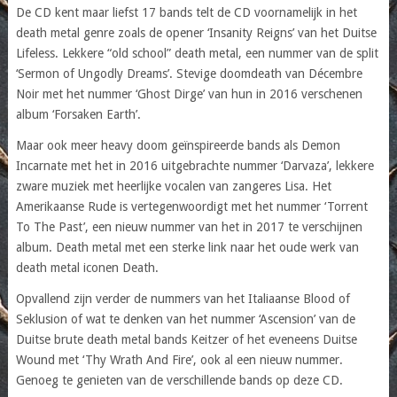
De CD kent maar liefst 17 bands telt de CD voornamelijk in het
death metal genre zoals de opener ‘Insanity Reigns’ van het Duitse
Lifeless. Lekkere “old school” death metal, een nummer van de split
‘Sermon of Ungodly Dreams’. Stevige doomdeath van Décembre
Noir met het nummer ‘Ghost Dirge’ van hun in 2016 verschenen
album ‘Forsaken Earth’.
Maar ook meer heavy doom geïnspireerde bands als Demon
Incarnate met het in 2016 uitgebrachte nummer ‘Darvaza’, lekkere
zware muziek met heerlijke vocalen van zangeres Lisa. Het
Amerikaanse Rude is vertegenwoordigt met het nummer ‘Torrent
To The Past’, een nieuw nummer van het in 2017 te verschijnen
album. Death metal met een sterke link naar het oude werk van
death metal iconen Death.
Opvallend zijn verder de nummers van het Italiaanse Blood of
Seklusion of wat te denken van het nummer ‘Ascension’ van de
Duitse brute death metal bands Keitzer of het eveneens Duitse
Wound met ‘Thy Wrath And Fire’, ook al een nieuw nummer.
Genoeg te genieten van de verschillende bands op deze CD.