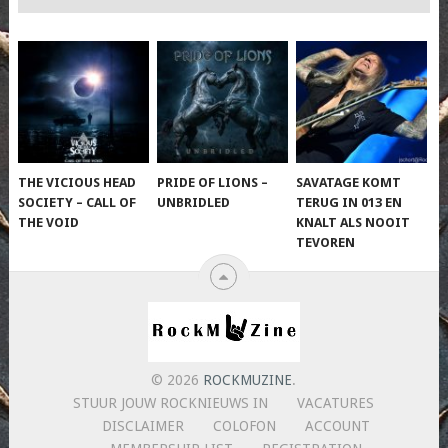
THE VICIOUS HEAD
PRIDE OF LIONS –
SAVATAGE KOMT
SOCIETY – CALL OF
UNBRIDLED
TERUG IN 013 EN
THE VOID
KNALT ALS NOOIT
TEVOREN
© 2026
ROCKMUZINE
.
STUUR JOUW ROCKNIEUWS IN
VACATURES
DISCLAIMER
COLOFON
ACCOUNT