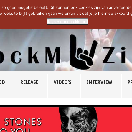
CIETY...
PRIDE OF LIONS – U...
SAVATAGE KOMT TERUG IN 0...
C
zo goed mogelijk beleeft. Dit kunnen ook cookies zijn van adverteerders 
e website blijft gebruiken gaan we ervan uit dat je je hiermee akkoord g
Ik ga hiermee akkoord
CD
RELEASE
VIDEO’S
INTERVIEW
P