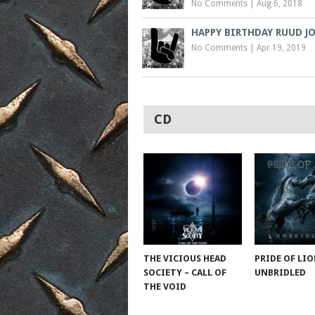
No Comments
|
Aug 6, 2018
HAPPY BIRTHDAY RUUD JO
No Comments
|
Apr 19, 2019
CD
THE VICIOUS HEAD
PRIDE OF LIO
SOCIETY – CALL OF
UNBRIDLED
THE VOID