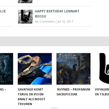
LIE
HAPPY BIRTHDAY LENNART
BOSSU
No Comments
|
Jul 10, 2017
NS –
SAVATAGE KOMT
RUYNED – PROFANUM
VOYAGER
TERUG IN 013 EN
SACRIFICIUM
IN TILB
KNALT ALS NOOIT
TEVOREN