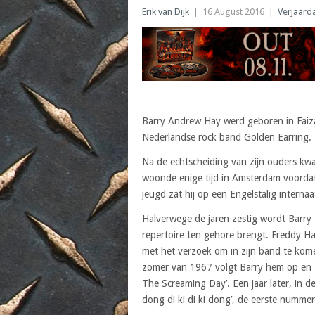
Erik van Dijk
|
16 August 2016
|
Verjaard
Barry Andrew Hay werd geboren in Faiz
Nederlandse rock band Golden Earring.
Na de echtscheiding van zijn ouders kwam
woonde enige tijd in Amsterdam voordat 
jeugd zat hij op een Engelstalig interna
Halverwege de jaren zestig wordt Barry
repertoire ten gehore brengt. Freddy H
met het verzoek om in zijn band te kom
zomer van 1967 volgt Barry hem op en z
The Screaming Day’. Een jaar later, in 
dong di ki di ki dong’, de eerste numme