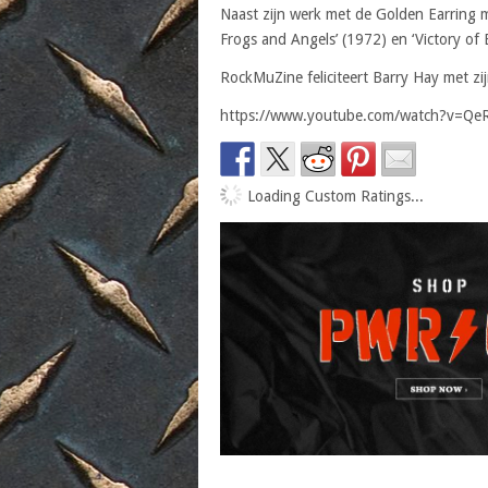
Naast zijn werk met de Golden Earring 
Frogs and Angels’ (1972) en ‘Victory of 
RockMuZine feliciteert Barry Hay met zi
https://www.youtube.com/watch?v=Q
Loading Custom Ratings...