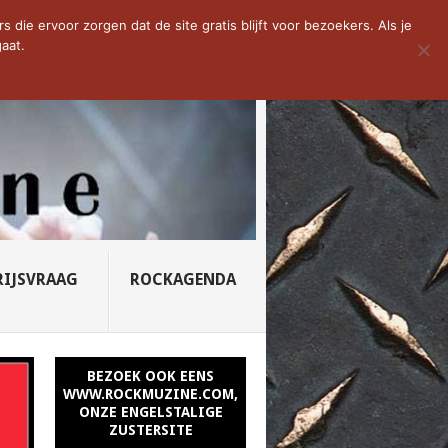
D VAN DE WEEK: SLEEPING...
die ervoor zorgen dat de site gratis blijft voor bezoekers. Als je
aat.
RIJSVRAAG
ROCKAGENDA
BEZOEK OOK EENS
WWW.ROCKMUZINE.COM,
ONZE ENGELSTALIGE
ZUSTERSITE