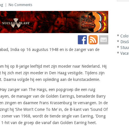
ag
|
No Comments
*
Colo
*
Disc
*
Stuu
abad, India op 16 augustus 1948 en is de zanger van de
*
Vaca
 hij op 8-jarige leeftijd met zijn moeder naar Nederland. Hij
hij zich met zijn moeder in Den Haag vestigde. Tijdens zijn
at. Daarna volgde hij een opleiding aan de kunstacademie.
 Hay zanger van The Haigs, een popgroep die een ruig
aayen, de manager van de Golden Earrings, benaderde Barry
en zingen en daarmee Frans Krassenburg te vervangen. In de
ingt hij ‘She Won’t Come To Me’ in, de B-kant van ‘Sound Of
de zomer van 1968, wordt de tiende single van Earring, ‘Dong
r 1-hit van de groep die vanaf dan Golden Earring heet.