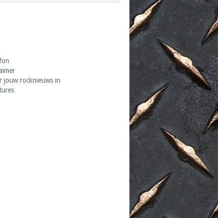
fon
laimer
r jouw rocknieuws in
tures