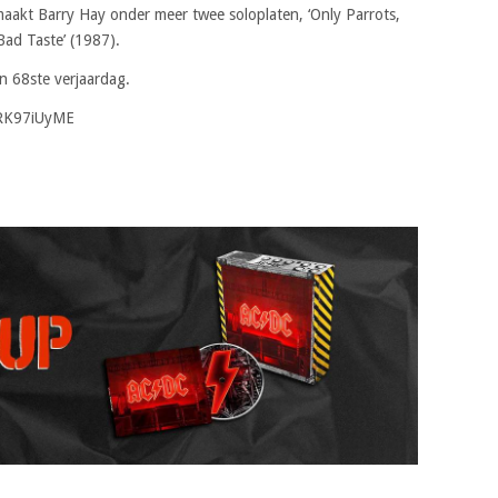
maakt Barry Hay onder meer twee soloplaten, ‘Only Parrots,
Bad Taste’ (1987).
jn 68ste verjaardag.
eRK97iUyME