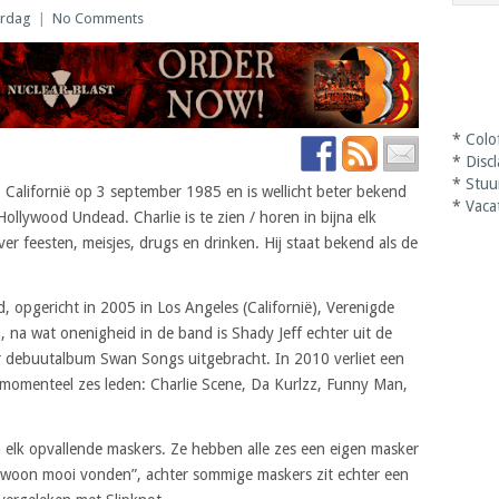
ardag
|
No Comments
*
Colo
*
Disc
*
Stuu
 Californië op 3 september 1985 en is wellicht beter bekend
*
Vaca
Hollywood Undead. Charlie is te zien / horen in bijna elk
r feesten, meisjes, drugs en drinken. Hij staat bekend als de
 opgericht in 2005 in Los Angeles (Californië), Verenigde
na wat onenigheid in de band is Shady Jeff echter uit de
r debuutalbum Swan Songs uitgebracht. In 2010 verliet een
t momenteel zes leden: Charlie Scene, Da Kurlzz, Funny Man,
elk opvallende maskers. Ze hebben alle zes een eigen masker
woon mooi vonden”, achter sommige maskers zit echter een