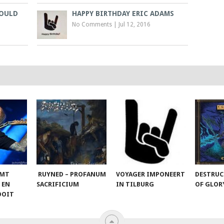
GOULD
HAPPY BIRTHDAY ERIC ADAMS
No Comments
|
Jul 12, 2016
OMT
RUYNED – PROFANUM
VOYAGER IMPONEERT
DESTRUC
 EN
SACRIFICIUM
IN TILBURG
OF GLO
OOIT