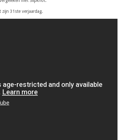
vergeleken met Slipknot.
 zijn 31ste verjaardag.