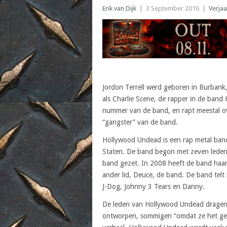
Erik van Dijk
|
3 September 2016
|
Verja
Jordon Terrell werd geboren in Burbank,
als Charlie Scene, de rapper in de band 
nummer van de band, en rapt meestal ove
“gangster” van de band.
Hollywood Undead is een rap metal band,
Staten. De band begon met zeven leden, 
band gezet. In 2008 heeft de band haa
ander lid, Deuce, de band. De band tel
J-Dog, Johnny 3 Tears en Danny.
De leden van Hollywood Undead dragen 
ontworpen, sommigen “omdat ze het ge