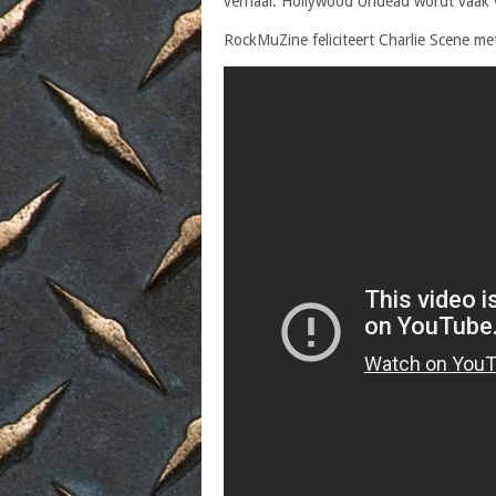
verhaal. Hollywood Undead wordt vaak 
RockMuZine feliciteert Charlie Scene met