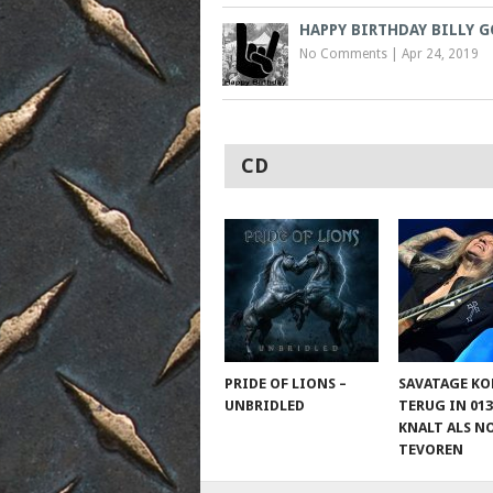
HAPPY BIRTHDAY BILLY 
No Comments
|
Apr 24, 2019
CD
PRIDE OF LIONS –
SAVATAGE K
UNBRIDLED
TERUG IN 013
KNALT ALS N
TEVOREN