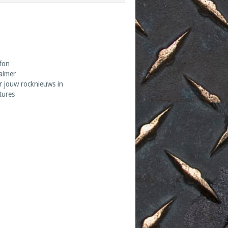
fon
laimer
r jouw rocknieuws in
tures