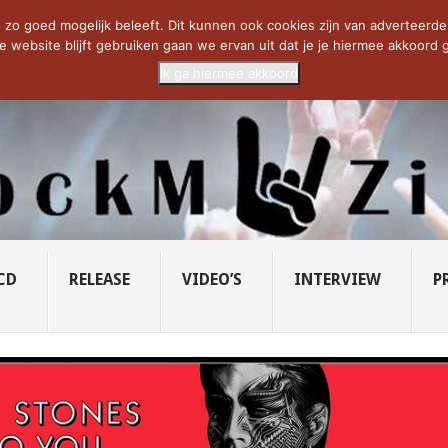
SAVATAGE KOMT TERUG IN 0...
CD VAN DE WEEK: SLEEPING...
RU
zo goed mogelijk beleeft. Dit kunnen ook cookies zijn van adverteerders 
e website blijft gebruiken gaan we ervan uit dat je je hiermee akkoord g
Ik ga hiermee akkoord
CD
RELEASE
VIDEO’S
INTERVIEW
P