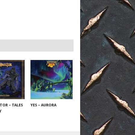
TOR – TALES
YES – AURORA
RY