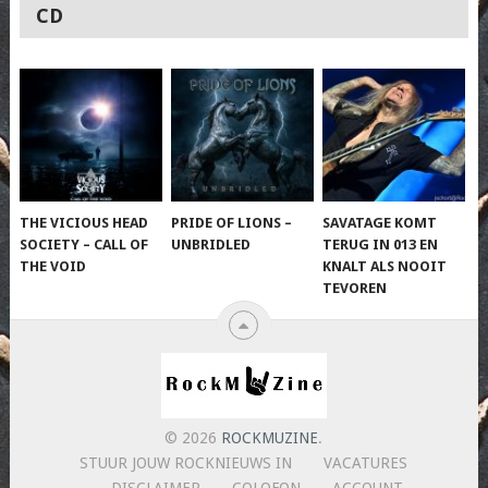
CD
THE VICIOUS HEAD
PRIDE OF LIONS –
SAVATAGE KOMT
SOCIETY – CALL OF
UNBRIDLED
TERUG IN 013 EN
THE VOID
KNALT ALS NOOIT
TEVOREN
© 2026
ROCKMUZINE
.
STUUR JOUW ROCKNIEUWS IN
VACATURES
DISCLAIMER
COLOFON
ACCOUNT