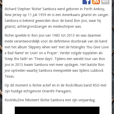
Richard Stephen ‘Richie’ Sambora werd geboren in Perth Amboy,
New Jersey op 11 juli 1959 en is een Amerikaans gitarist en zanger.
Sambora is bekend geworden door de band Bon Jovi, waar hij
gitarist, achtergrondzanger en medeschrijver was.
Richie speelde in Bon Jovi van 1983 tot 2013 en was daarmee
mede verantwoordelijk voor de definitieve doorbraak van de band
met het album ‘Slippery when wet’ met de hitsingles ‘You Give Love
a Bad Name’ en ‘Livin’ on a Prayer’. Verder volgde topplaten als
‘Keep the faith’ en ‘These days’. Tijdens een wereld tour van Bon
Jovi in 2013 kwam Sambora niet meer opdagen. Het laatste Bon
Jovi optreden waarbij Sambora meespeelde was tijdens Lubbock
Texas.
Op dit moment is Richie actief en in de Rock/Blues band RSO met
zijn huidige echtgenote Orianthi Panagaris.
RockMuZine feliciteert Richie Sambora met zijn verjaardag.