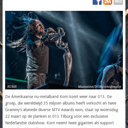
De Amerikaanse nu-metalband Korn komt weer naar
013
. De
groep, die wereldwijd 35 miljoen albums heeft verkocht en twee
Grammy’s alsmede diverse MTV Awards won, staat op woensdag
22 maart op de planken in 013 Tilburg voor een exclusieve
Nederlandse clubshow. Korn neemt twee giganten als support