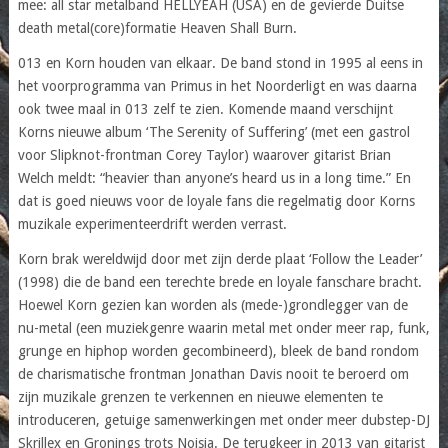
mee: all star metalband HELLYEAH (USA) en de gevierde Duitse
death metal(core)formatie Heaven Shall Burn.
013 en Korn houden van elkaar. De band stond in 1995 al eens in
het voorprogramma van Primus in het Noorderligt en was daarna
ook twee maal in 013 zelf te zien. Komende maand verschijnt
Korns nieuwe album ‘The Serenity of Suffering’ (met een gastrol
voor Slipknot-frontman Corey Taylor) waarover gitarist Brian
Welch meldt: “heavier than anyone’s heard us in a long time.” En
dat is goed nieuws voor de loyale fans die regelmatig door Korns
muzikale experimenteerdrift werden verrast.
Korn brak wereldwijd door met zijn derde plaat ‘Follow the Leader’
(1998) die de band een terechte brede en loyale fanschare bracht.
Hoewel Korn gezien kan worden als (mede-)grondlegger van de
nu-metal (een muziekgenre waarin metal met onder meer rap, funk,
grunge en hiphop worden gecombineerd), bleek de band rondom
de charismatische frontman Jonathan Davis nooit te beroerd om
zijn muzikale grenzen te verkennen en nieuwe elementen te
introduceren, getuige samenwerkingen met onder meer dubstep-DJ
Skrillex en Gronings trots Noisia. De terugkeer in 2013 van gitarist