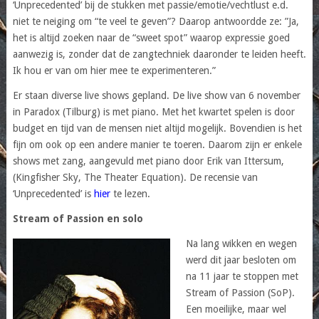
‘Unprecedented’ bij de stukken met passie/emotie/vechtlust e.d.
niet te neiging om “te veel te geven”? Daarop antwoordde ze: ”Ja,
het is altijd zoeken naar de “sweet spot” waarop expressie goed
aanwezig is, zonder dat de zangtechniek daaronder te leiden heeft.
Ik hou er van om hier mee te experimenteren.”
Er staan diverse live shows gepland. De live show van 6 november
in Paradox (Tilburg) is met piano. Met het kwartet spelen is door
budget en tijd van de mensen niet altijd mogelijk. Bovendien is het
fijn om ook op een andere manier te toeren. Daarom zijn er enkele
shows met zang, aangevuld met piano door Erik van Ittersum,
(Kingfisher Sky, The Theater Equation). De recensie van
‘Unprecedented’ is
hier
te lezen.
Stream of Passion en solo
Na lang wikken en wegen
werd dit jaar besloten om
na 11 jaar te stoppen met
Stream of Passion (SoP).
Een moeilijke, maar wel