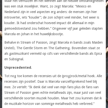
Maar het verhuizen en het wennen aan de nieuwe omstandigheden
was een stuk moeilijker. Want, zo zegt Marcela: ”Mexico en
Nederland zijn in veel aspecten erg anders: de mensen zijn hier
introverter, iets “kouder”; de zon schijnt veel minder, het weer is
kouder. Ik had onderschat hoeveel impact dit allemaal in mijn
gemoedstoestand zou hebben.” Ongeveer vijf jaar geleden stapten
Marcela en Johan in het huwelijksbootje.
Behalve in Stream of Passion, zingt Marcela in bands zoals Maiden
UniteD, The Gentle Storm en The Gathering. Bovendien staat ze
als gastmuzikant vermeld op cd’s van verschillende bands als Epica
en Subsignal.
Unprecedented
.
Tot nog toe komen de recensies uit de (prog)rock/metal hoek. Alle
recensies zijn positief. Daar is Marcela vanzelfsprekend heel blij
mee. Ze vertelt: “Ik denk dat veel van mijn fans plus de fans van
Stream of Passion geen echte metalheads zijn, maar juist van veel
verschillende soorten muziek houden. Maar het zou kunnen dat ik
de muzikale horizon van sommige metalheads heb verbreed.”