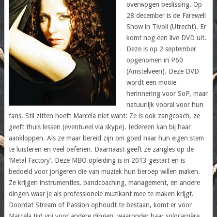
overwogen beslissing. Op
28 december is de Farewell
Show in Tivoli (Utrecht). Er
komt nog een live DVD uit.
Deze is op 2 september
opgenomen in P60
(Amstelveen). Deze DVD
wordt een mooie
herinnering voor SoP, maar
natuurlijk vooral voor hun
fans. Stil zitten hoeft Marcela niet want: Ze is ook zangcoach, ze
geeft thuis lessen (eventueel via skype). Iedereen kan bij haar
aankloppen. Als ze maar bereid zijn om goed naar hun eigen stem
te luisteren en veel oefenen. Daarnaast geeft ze zangles op de
‘Metal Factory’. Deze MBO opleiding is in 2013 gestart en is
bedoeld voor jongeren die van muziek hun beroep willen maken.
Ze krijgen instrumentles, bandcoaching, management, en andere
dingen waar je als professionele muzikant mee te maken krijgt.
Doordat Stream of Passion ophoudt te bestaan, komt er voor
Marcela tijd vrij voor andere dingen, waaronder haar solocarrière.