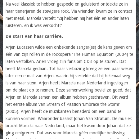
Na veel klassiek te hebben gespeeld en geluisterd ontdekte ze in
haar tienerjaren de stevigere rock. Via vrienden kwam ze in contact
met metal. Marcela vertelt: “Zij hebben mij het één en ander laten
luisteren, en ik was verkocht!”
De start van haar carrière.
Arjen Lucassen wilde een onbekende zanger(es) de kans geven om
één van zijn rollen in de rockopera ‘The Human Equation’ (2004) te
laten vertolken. Arjen vroeg zijn fans om CD’s op te sturen. Dat
heeft Marcela gedaan. Tot haar verbazing kreeg ze een paar weken
later een e-mail van Arjen, waarin hij vertelde dat hij helemaal weg
is van haar stem. Arjen heeft Marcela naar Nederland ingevlogen
om de plaat op te nemen. Deze samenwerking beviel zo goed, dat
Arjen en Marcela samen een album hebben geschreven. Dit werd
het eerste album van Stream of Passion ‘Embrace the Storm’
(2005). Arjen heeft de muzikanten benaderd om een band te
kunnen vormen. Waaronder bassist Johan Van Stratum. De muziek
bracht Marcela naar Nederland, maar het kwam door Johan dat ze
ging emigreren. Dat was voor Marcela géén moeilijke beslissing.