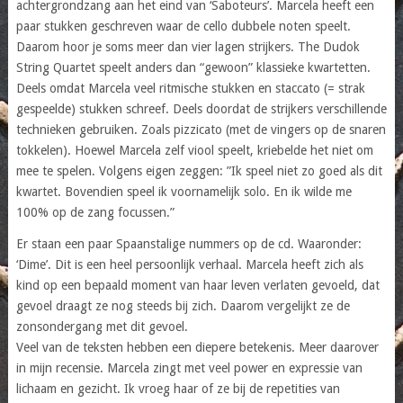
achtergrondzang aan het eind van ‘Saboteurs’. Marcela heeft een
paar stukken geschreven waar de cello dubbele noten speelt.
Daarom hoor je soms meer dan vier lagen strijkers. The Dudok
String Quartet speelt anders dan “gewoon” klassieke kwartetten.
Deels omdat Marcela veel ritmische stukken en staccato (= strak
gespeelde) stukken schreef. Deels doordat de strijkers verschillende
technieken gebruiken. Zoals pizzicato (met de vingers op de snaren
tokkelen). Hoewel Marcela zelf viool speelt, kriebelde het niet om
mee te spelen. Volgens eigen zeggen: ”Ik speel niet zo goed als dit
kwartet. Bovendien speel ik voornamelijk solo. En ik wilde me
100% op de zang focussen.”
Er staan een paar Spaanstalige nummers op de cd. Waaronder:
‘Dime’. Dit is een heel persoonlijk verhaal. Marcela heeft zich als
kind op een bepaald moment van haar leven verlaten gevoeld, dat
gevoel draagt ze nog steeds bij zich. Daarom vergelijkt ze de
zonsondergang met dit gevoel.
Veel van de teksten hebben een diepere betekenis. Meer daarover
in mijn recensie. Marcela zingt met veel power en expressie van
lichaam en gezicht. Ik vroeg haar of ze bij de repetities van