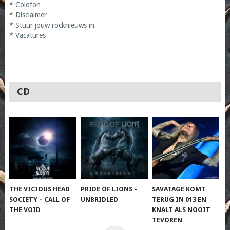
*
Colofon
*
Disclaimer
*
Stuur jouw rocknieuws in
*
Vacatures
CD
THE VICIOUS HEAD
PRIDE OF LIONS –
SAVATAGE KOMT
SOCIETY – CALL OF
UNBRIDLED
TERUG IN 013 EN
THE VOID
KNALT ALS NOOIT
TEVOREN