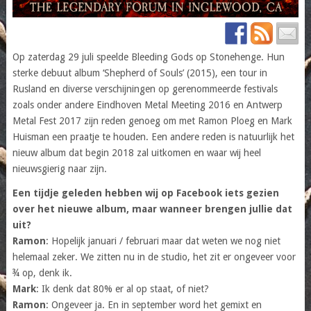
Op zaterdag 29 juli speelde Bleeding Gods op Stonehenge. Hun
sterke debuut album ‘Shepherd of Souls’ (2015), een tour in
Rusland en diverse verschijningen op gerenommeerde festivals
zoals onder andere Eindhoven Metal Meeting 2016 en Antwerp
Metal Fest 2017 zijn reden genoeg om met Ramon Ploeg en Mark
Huisman een praatje te houden. Een andere reden is natuurlijk het
nieuw album dat begin 2018 zal uitkomen en waar wij heel
nieuwsgierig naar zijn.
Een tijdje geleden hebben wij op Facebook iets gezien
over het nieuwe album, maar wanneer brengen jullie dat
uit?
Ramon
: Hopelijk januari / februari maar dat weten we nog niet
helemaal zeker. We zitten nu in de studio, het zit er ongeveer voor
¾ op, denk ik.
Mark
: Ik denk dat 80% er al op staat, of niet?
Ramon
: Ongeveer ja. En in september word het gemixt en