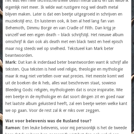
het was een hele technische/snelle death metal band en dat wilde ik
eigenlijk niet meer. Ik wilde wat rustigere nog wel death metal
blijven maken. Later is dat een beetje uitgegroeid in schrijven en
muziekstijl enz. En luisteren ook, ik ben al heel lang fan van
Behemoth, Dimmu Borgir en van Cradle of Filth. Dan krijg je
vanzelf wel een eigen death – black schrijfstijl. Het nieuwe album
omschrijf ik dan ook als death met een black twist en heel episch
maar nog steeds wel op snelheid. Tekstueel kan Mark beter
beantwoorden.
Mark
: Dat kan ik inderdaad beter beantwoorden want ik schrijf alle
teksten. Qua teksten is heel veel religie, theologie en mythologie
maar ik mag niet vertellen over wat precies. Het meeste komt wel
uit de boeken die ik heb, alles wat beschreven staat, sowieso
Bleeding Gods: religiën, mythologieën dat is onze inspiratie. Wie
een beetje in de mythologie en dat soort dingen zit en goed naar
het laatste album geluisterd heeft, zal een beetje weten welke kant
we op gaan. Voor de rest zal ik er niks over zeggen.
Wat voor belevenis was de Rusland tour?
Ramon
: Een leuke belevenis, voor mij persoonlijk is het de tweede