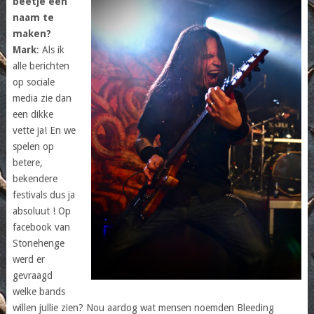
beetje een
naam te
maken?
Mark
: Als ik
alle berichten
op sociale
media zie dan
een dikke
vette ja! En we
spelen op
betere,
bekendere
festivals dus ja
absoluut ! Op
facebook van
Stonehenge
werd er
gevraagd
welke bands
willen jullie zien? Nou aardog wat mensen noemden Bleeding