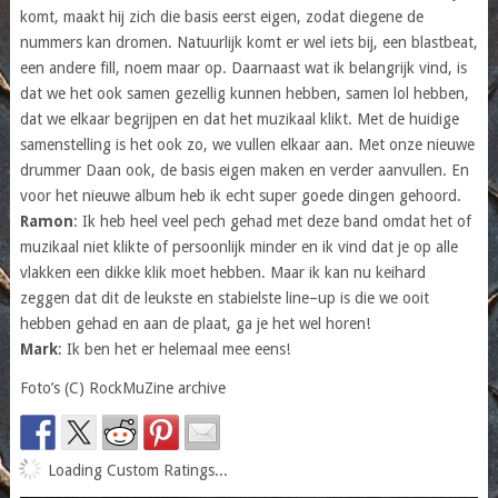
komt, maakt hij zich die basis eerst eigen, zodat diegene de
nummers kan dromen. Natuurlijk komt er wel iets bij, een blastbeat,
een andere fill, noem maar op. Daarnaast wat ik belangrijk vind, is
dat we het ook samen gezellig kunnen hebben, samen lol hebben,
dat we elkaar begrijpen en dat het muzikaal klikt. Met de huidige
samenstelling is het ook zo, we vullen elkaar aan. Met onze nieuwe
drummer Daan ook, de basis eigen maken en verder aanvullen. En
voor het nieuwe album heb ik echt super goede dingen gehoord.
Ramon
: Ik heb heel veel pech gehad met deze band omdat het of
muzikaal niet klikte of persoonlijk minder en ik vind dat je op alle
vlakken een dikke klik moet hebben. Maar ik kan nu keihard
zeggen dat dit de leukste en stabielste line–up is die we ooit
hebben gehad en aan de plaat, ga je het wel horen!
Mark
: Ik ben het er helemaal mee eens!
Foto’s (C) RockMuZine archive
Loading Custom Ratings...