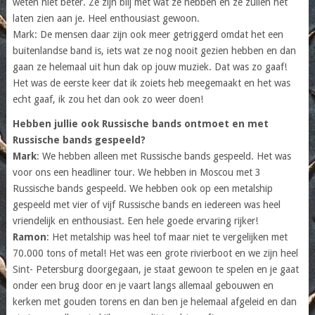
weten niet beter. Ze zijn blij met wat ze hebben en ze zullen het
laten zien aan je. Heel enthousiast gewoon.
Mark: De mensen daar zijn ook meer getriggerd omdat het een
buitenlandse band is, iets wat ze nog nooit gezien hebben en dan
gaan ze helemaal uit hun dak op jouw muziek. Dat was zo gaaf!
Het was de eerste keer dat ik zoiets heb meegemaakt en het was
echt gaaf, ik zou het dan ook zo weer doen!
Hebben jullie ook Russische bands ontmoet en met
Russische bands gespeeld?
Mark
: We hebben alleen met Russische bands gespeeld. Het was
voor ons een headliner tour. We hebben in Moscou met 3
Russische bands gespeeld. We hebben ook op een metalship
gespeeld met vier of vijf Russische bands en iedereen was heel
vriendelijk en enthousiast. Een hele goede ervaring rijker!
Ramon
: Het metalship was heel tof maar niet te vergelijken met
70.000 tons of metal! Het was een grote rivierboot en we zijn heel
Sint- Petersburg doorgegaan, je staat gewoon te spelen en je gaat
onder een brug door en je vaart langs allemaal gebouwen en
kerken met gouden torens en dan ben je helemaal afgeleid en dan