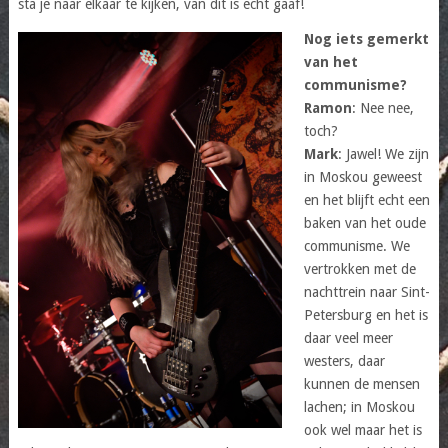
sta je naar elkaar te kijken, van dit is echt gaaf!
Nog iets gemerkt
van het
communisme?
Ramon
: Nee nee,
toch?
Mark
: Jawel! We zijn
in Moskou geweest
en het blijft echt een
baken van het oude
communisme. We
vertrokken met de
nachttrein naar Sint-
Petersburg en het is
daar veel meer
westers, daar
kunnen de mensen
lachen; in Moskou
ook wel maar het is