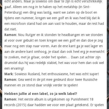
echt anders. Maar ja sowieso om daar te zijn is echt verschrikkelijk
gaaf. Alleen om nog in te haken op het metalship (in Sint-
Petersburg) een ding was lastig, want we zaten op de boot en
tijdens een nummer, kregen we een golf en ik was heel blij dat ik
een microfoon stand had om aan vast te houden, maar de rest had
dat niet.
Ramon
: Nou Rutger en ik stonden te headbangen en we stonden
al voor over gebukt en toen kregen we een golf en dan doe je zeg
maar nog een stap naar voren. Aan de ene kant ga je wat lager en
aan de andere kant omhoog, je staat dan ook heel erg je evenwicht
te zoeken, met je gitaar, onder het spelen… Daan zat achter zijn
drumstel dus hij was redelijk stabiel, het was voor hem dan ook wel
een ervaring!
Mark
: Sowieso Rusland, het enthousiasme, het was echt super!
Ramon
: Gea werd in de pit mee gesleurd door twee Russische
mannen en ze stond daar vrolijk verder te spelen!
Hebben jullie al een label, zo ja welk label?
Ramon
: Het eerste album is uitgekomen op Punishment 18
records (2015) daar hadden we voor een plaat getekend. Er spelen