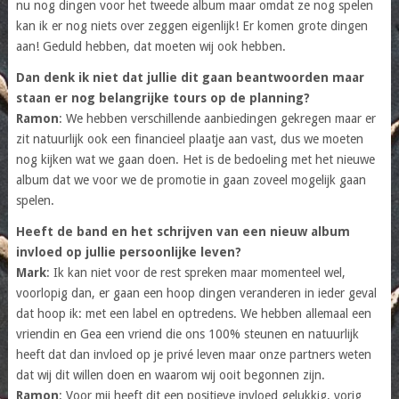
nu nog dingen voor het tweede album maar omdat ze nog spelen
kan ik er nog niets over zeggen eigenlijk! Er komen grote dingen
aan! Geduld hebben, dat moeten wij ook hebben.
Dan denk ik niet dat jullie dit gaan beantwoorden maar
staan er nog belangrijke tours op de planning?
Ramon
: We hebben verschillende aanbiedingen gekregen maar er
zit natuurlijk ook een financieel plaatje aan vast, dus we moeten
nog kijken wat we gaan doen. Het is de bedoeling met het nieuwe
album dat we voor we de promotie in gaan zoveel mogelijk gaan
spelen.
Heeft de band en het schrijven van een nieuw album
invloed op jullie persoonlijke leven?
Mark
: Ik kan niet voor de rest spreken maar momenteel wel,
voorlopig dan, er gaan een hoop dingen veranderen in ieder geval
dat hoop ik: met een label en optredens. We hebben allemaal een
vriendin en Gea een vriend die ons 100% steunen en natuurlijk
heeft dat dan invloed op je privé leven maar onze partners weten
dat wij dit willen doen en waarom wij ooit begonnen zijn.
Ramon
: Voor mij heeft dit een positieve invloed gelukkig, vorig