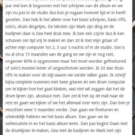
jaar mei ben ik begonnen met het schrijven van dit album en we
zijn nu pas in de studio dus kun je nagaan hoeveel tijd er in heeft
gezeten. Dan heb ik het alleen over het basis schrijven, basic riffs,
solo’s, drum dingetjes. De teksten zijn Mark zijn ding en de
baslijnen daar is Gea heel druk mee. Ik ben een zzp’er dus ik kan
schuiven om tijd vrij te maken en dan zit ik met mijn gitaar of
achter mijn computer tot 2, 3 uur ’s nachts of in de studio. Dat is
nu al circa 15 maanden aan de gang en we zijn er nog niet,
ongeveer 80% is opgenomen maar het moet worden gefinetuned
of solo’s moeten beter of uitgeschreven worden. Ik zit dan thuis
riffs te maken voor de stijl waarin we verder willen gaan. Ik schrijf
bijna complete nummers met twee gitaren en een drum computer
om te kijken hoe het gaat klinken, wat niet wil zeggen dat het de
drum lijnen zijn, absoluut niet. Dan zet ik het op de mail naar de
rest en gaan we kijken of we het allemaal over eens zijn. Dan ben je
misschien weer 3 maanden verder. Dan gaan we finetunen en
uiteindelijk hebben we het basis album. Dan gaan we de
oefenruimte in en het basis album leren. Dan pas begint Daan met
de drumlijnen te maken, Gea met de baslijnen en Mark met zijn