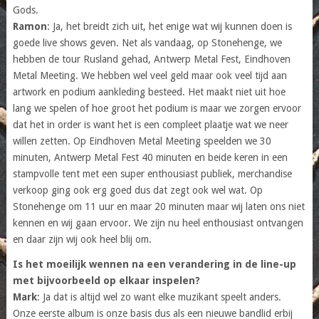
Gods.
Ramon
: Ja, het breidt zich uit, het enige wat wij kunnen doen is
goede live shows geven. Net als vandaag, op Stonehenge, we
hebben de tour Rusland gehad, Antwerp Metal Fest, Eindhoven
Metal Meeting. We hebben wel veel geld maar ook veel tijd aan
artwork en podium aankleding besteed. Het maakt niet uit hoe
lang we spelen of hoe groot het podium is maar we zorgen ervoor
dat het in order is want het is een compleet plaatje wat we neer
willen zetten. Op Eindhoven Metal Meeting speelden we 30
minuten, Antwerp Metal Fest 40 minuten en beide keren in een
stampvolle tent met een super enthousiast publiek, merchandise
verkoop ging ook erg goed dus dat zegt ook wel wat. Op
Stonehenge om 11 uur en maar 20 minuten maar wij laten ons niet
kennen en wij gaan ervoor. We zijn nu heel enthousiast ontvangen
en daar zijn wij ook heel blij om.
Is het moeilijk wennen na een verandering in de line-up
met bijvoorbeeld op elkaar inspelen?
Mark
: Ja dat is altijd wel zo want elke muzikant speelt anders.
Onze eerste album is onze basis dus als een nieuwe bandlid erbij