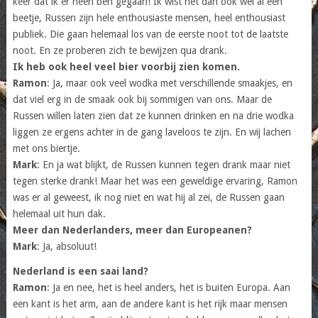
keer dat ik er heen ben gegaan! Ik wist het dan ook wel al een
beetje, Russen zijn hele enthousiaste mensen, heel enthousiast
publiek. Die gaan helemaal los van de eerste noot tot de laatste
noot. En ze proberen zich te bewijzen qua drank.
Ik heb ook heel veel bier voorbij zien komen.
Ramon
: Ja, maar ook veel wodka met verschillende smaakjes, en
dat viel erg in de smaak ook bij sommigen van ons. Maar de
Russen willen laten zien dat ze kunnen drinken en na drie wodka
liggen ze ergens achter in de gang laveloos te zijn. En wij lachen
met ons biertje.
Mark
: En ja wat blijkt, de Russen kunnen tegen drank maar niet
tegen sterke drank! Maar het was een geweldige ervaring, Ramon
was er al geweest, ik nog niet en wat hij al zei, de Russen gaan
helemaal uit hun dak.
Meer dan Nederlanders, meer dan Europeanen?
Mark
: Ja, absoluut!
Nederland is een saai land?
Ramon
: Ja en nee, het is heel anders, het is buiten Europa. Aan
een kant is het arm, aan de andere kant is het rijk maar mensen