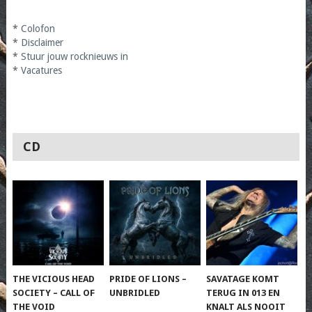
*
Colofon
*
Disclaimer
*
Stuur jouw rocknieuws in
*
Vacatures
CD
THE VICIOUS HEAD
PRIDE OF LIONS –
SAVATAGE KOMT
SOCIETY – CALL OF
UNBRIDLED
TERUG IN 013 EN
THE VOID
KNALT ALS NOOIT