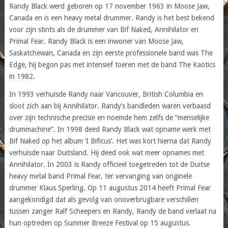
Randy Black werd geboren op 17 november 1963 in Moose Jaw,
Canada en is een heavy metal drummer. Randy is het best bekend
voor zijn stints als de drummer van Bif Naked, Annihilator en
Primal Fear. Randy Black is een inwoner van Moose Jaw,
Saskatchewan, Canada en zijn eerste professionele band was The
Edge, hij begon pas met intensief toeren met de band The Kaotics
in 1982.
In 1993 verhuisde Randy naar Vancouver, British Columbia en
sloot zich aan bij Annihilator. Randy’s bandleden waren verbaasd
over zijn technische precisie en noemde hem zelfs de “menselijke
drummachine”. In 1998 deed Randy Black wat opname werk met
Bif Naked op het album ‘I Bificus’. Het was kort hierna dat Randy
verhuisde naar Duitsland. Hij deed ook wat meer opnames met
Annihilator. In 2003 is Randy officieel toegetreden tot de Duitse
heavy metal band Primal Fear, ter vervanging van originele
drummer Klaus Sperling. Op 11 augustus 2014 heeft Primal Fear
aangekondigd dat als gevolg van onoverbrugbare verschillen
tussen zanger Ralf Scheepers en Randy, Randy de band verlaat na
hun optreden op Summer Breeze Festival op 15 augustus.