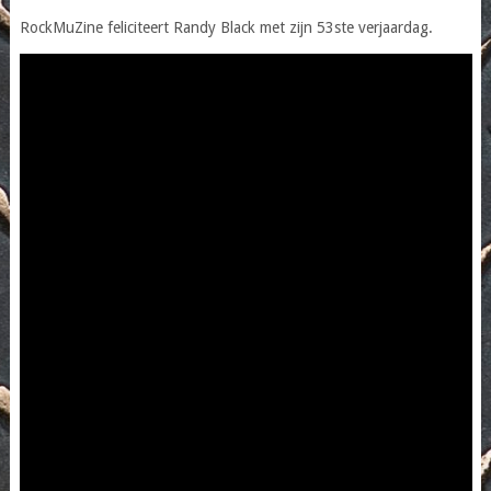
RockMuZine feliciteert Randy Black met zijn 53ste verjaardag.