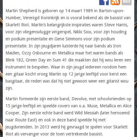
Martin Shepherd is geboren op 14 maart 1989 in Barton-upon-
Humber, Verenigd Koninkrijk en is vooral bekend als de bassist van
Skarlett Riot. Martin’s belangrijkste inspiraties waren Steve Harris,
voor zijn vliegensvlugge vingerspel, Nikki Sixx, voor zijn houding
en podium presentatie en Gene Simmons voor zijn podium
presentatie. In zijn jeugdjaren luisterde hij naar bands als Iron
Maiden, Ozzy Osbourne en Metallica maar het waren bands als
Blink 182, Green Day en Sum 41 die maakten dat hij wou leren een
instrument te bespelen. Waar in zijn jeugd iedereen rondom hem
een gitaar kocht vroeg Martin op 12 jarige leeftijd voor kerst een
basgitaar, de reden was dat hij niet gewoon weer een gitarist wou
zijn.
Martin formeerde zijn eerste band, Devolve, met schoolvrienden op
15 jarige leeftijd en speelde covers van o.a. Muse, Metallica en Alice
Cooper. Zijn eerste echte band werd Wild Messiah (later hernoemd
naar Route East) en ook in deze band speelde hij met
jeugdvrienden. In 2013 werd hij gevraagd te spelen voor Skarlett
Riot als vervanger voor de toen vertrekende bassist.