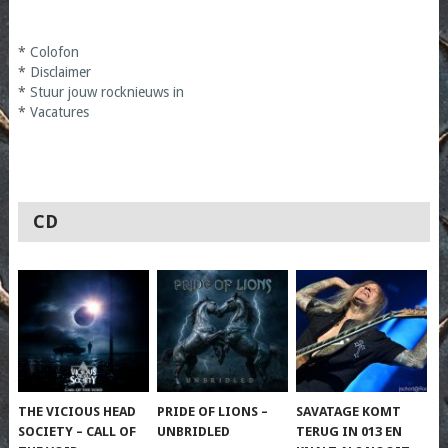
*
Colofon
*
Disclaimer
*
Stuur jouw rocknieuws in
*
Vacatures
CD
THE VICIOUS HEAD
PRIDE OF LIONS –
SAVATAGE KOMT
SOCIETY – CALL OF
UNBRIDLED
TERUG IN 013 EN