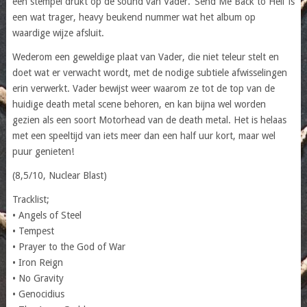
een stempel drukt op de sound van Vader. ‘Send Me Back to Hell’ is
een wat trager, heavy beukend nummer wat het album op
waardige wijze afsluit.
Wederom een geweldige plaat van Vader, die niet teleur stelt en
doet wat er verwacht wordt, met de nodige subtiele afwisselingen
erin verwerkt. Vader bewijst weer waarom ze tot de top van de
huidige death metal scene behoren, en kan bijna wel worden
gezien als een soort Motorhead van de death metal. Het is helaas
met een speeltijd van iets meer dan een half uur kort, maar wel
puur genieten!
(8,5/10, Nuclear Blast)
Tracklist;
• Angels of Steel
• Tempest
• Prayer to the God of War
• Iron Reign
• No Gravity
• Genocidius