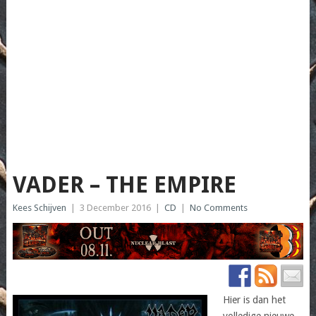
VADER – THE EMPIRE
Kees Schijven
|
3 December 2016
|
CD
|
No Comments
Hier is dan het
volledige nieuwe