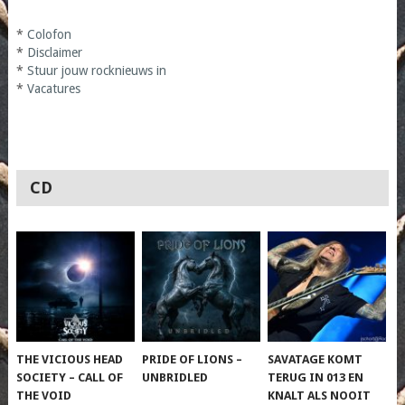
*
Colofon
*
Disclaimer
*
Stuur jouw rocknieuws in
*
Vacatures
CD
THE VICIOUS HEAD
PRIDE OF LIONS –
SAVATAGE KOMT
SOCIETY – CALL OF
UNBRIDLED
TERUG IN 013 EN
THE VOID
KNALT ALS NOOIT