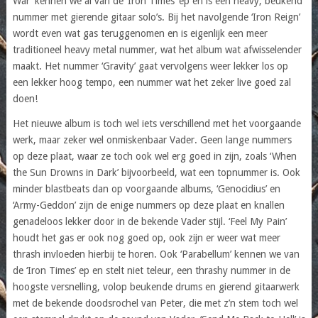
War’ kennen we al van de ‘Iron Times’ ep en is een heavy, beukend
nummer met gierende gitaar solo’s. Bij het navolgende ‘Iron Reign’
wordt even wat gas teruggenomen en is eigenlijk een meer
traditioneel heavy metal nummer, wat het album wat afwisselender
maakt. Het nummer ‘Gravity’ gaat vervolgens weer lekker los op
een lekker hoog tempo, een nummer wat het zeker live goed zal
doen!
Het nieuwe album is toch wel iets verschillend met het voorgaande
werk, maar zeker wel onmiskenbaar Vader. Geen lange nummers
op deze plaat, waar ze toch ook wel erg goed in zijn, zoals ‘When
the Sun Drowns in Dark’ bijvoorbeeld, wat een topnummer is. Ook
minder blastbeats dan op voorgaande albums, ‘Genocidius’ en
‘Army-Geddon’ zijn de enige nummers op deze plaat en knallen
genadeloos lekker door in de bekende Vader stijl. ‘Feel My Pain’
houdt het gas er ook nog goed op, ook zijn er weer wat meer
thrash invloeden hierbij te horen. Ook ‘Parabellum’ kennen we van
de ‘Iron Times’ ep en stelt niet teleur, een thrashy nummer in de
hoogste versnelling, volop beukende drums en gierend gitaarwerk
met de bekende doodsrochel van Peter, die met z’n stem toch wel