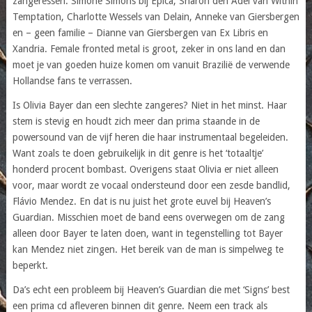
zangeressen: Simone Simons bij Epica, Sharon den Adel van Within
Temptation, Charlotte Wessels van Delain, Anneke van Giersbergen
en – geen familie – Dianne van Giersbergen van Ex Libris en
Xandria. Female fronted metal is groot, zeker in ons land en dan
moet je van goeden huize komen om vanuit Brazilië de verwende
Hollandse fans te verrassen.
Is Olivia Bayer dan een slechte zangeres? Niet in het minst. Haar
stem is stevig en houdt zich meer dan prima staande in de
powersound van de vijf heren die haar instrumentaal begeleiden.
Want zoals te doen gebruikelijk in dit genre is het ‘totaaltje’
honderd procent bombast. Overigens staat Olivia er niet alleen
voor, maar wordt ze vocaal ondersteund door een zesde bandlid,
Flávio Mendez. En dat is nu juist het grote euvel bij Heaven’s
Guardian. Misschien moet de band eens overwegen om de zang
alleen door Bayer te laten doen, want in tegenstelling tot Bayer
kan Mendez niet zingen. Het bereik van de man is simpelweg te
beperkt.
Da’s echt een probleem bij Heaven’s Guardian die met ‘Signs’ best
een prima cd afleveren binnen dit genre. Neem een track als