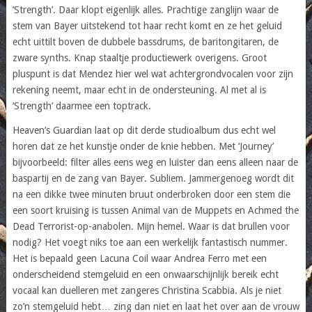
‘Strength’. Daar klopt eigenlijk alles. Prachtige zanglijn waar de
stem van Bayer uitstekend tot haar recht komt en ze het geluid
echt uittilt boven de dubbele bassdrums, de baritongitaren, de
zware synths. Knap staaltje productiewerk overigens. Groot
pluspunt is dat Mendez hier wel wat achtergrondvocalen voor zijn
rekening neemt, maar echt in de ondersteuning. Al met al is
‘Strength’ daarmee een toptrack.
Heaven’s Guardian laat op dit derde studioalbum dus echt wel
horen dat ze het kunstje onder de knie hebben. Met ‘Journey’
bijvoorbeeld: filter alles eens weg en luister dan eens alleen naar de
baspartij en de zang van Bayer. Subliem. Jammergenoeg wordt dit
na een dikke twee minuten bruut onderbroken door een stem die
een soort kruising is tussen Animal van de Muppets en Achmed the
Dead Terrorist-op-anabolen. Mijn hemel. Waar is dat brullen voor
nodig? Het voegt niks toe aan een werkelijk fantastisch nummer.
Het is bepaald geen Lacuna Coil waar Andrea Ferro met een
onderscheidend stemgeluid en een onwaarschijnlijk bereik echt
vocaal kan duelleren met zangeres Christina Scabbia. Als je niet
zo’n stemgeluid hebt… zing dan niet en laat het over aan de vrouw