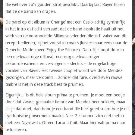
die wel over zo’n gouden strot beschikt. Daarbij laat Bayer horen
dat ze de band kan dragen.
De parel op dit album is ‘Change’ met een Casio-achtig synthriffje
in het intro dat echt verraadt dat de band inspiratie haalt uit het
werk van de voornoemde Milanese vrienden die zich vaker van dit
recept bedienen, zij het vooral in covers (luister maar eens naar de
Depeche Mode-cover ‘Enjoy the Silence’). Dat riffje loopt door in
een merkwaardige offbeat, een nog merkwaardiger
akkoordenschema en vervolgens – slechts – de engelachtige
vocalen van Bayer. Het tweede couplet wordt wel door Mendez
gezongen, maar verdomd… zonder dat rare, overdreven rauwe
timbre is het in deze track best te pruimen.
Eigenlijk… is dit hele album prima te pruimen. Je moet een beetje
door dat zware, gemaakte timbre van Mendez heenprikken, maar
als je dat doet, dan hoor je een band die heel goed snapt hoe je dit
symfonische powermetal maakt. Nee. Ze kunnen zich niet meten
met een Nightwish. Of een Lacuna Coil. Maar hier valt prima naar
te luisteren.