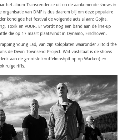
jaar het album Transcendence uit en de aankomende shows in
e organisatie van DMF is dus daarom blij om deze populaire
er kondigde het festival de volgende acts al aan: Gojira,
g, Toxik en VUUR. Er wordt nog een band aan de line-up
tle die op 17 maart plaatsvindt in Dynamo, Eindhoven.
rapping Young Lad, van zijn soloplaten waaronder Ziltoid the
bums de Devin Townsend Project. Wat vaststaat is de shows
(denk aan de grootste knuffelmoshpit op op Wacken) en
k ruige riffs.