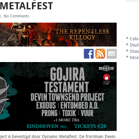
METALFEST
|
No Comments
*
Colo
*
Disc
*
Stuu
*
Vaca
ct is bevestigd door Dynamo Metalfest. De frontman Devin