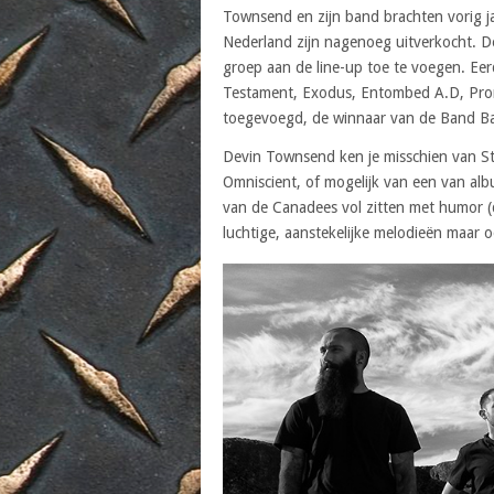
Townsend en zijn band brachten vorig 
Nederland zijn nagenoeg uitverkocht. D
groep aan de line-up toe te voegen. Eerd
Testament, Exodus, Entombed A.D, Pron
toegevoegd, de winnaar van de Band Bat
Devin Townsend ken je misschien van St
Omniscient, of mogelijk van een van al
van de Canadees vol zitten met humor 
luchtige, aanstekelijke melodieën maar oo