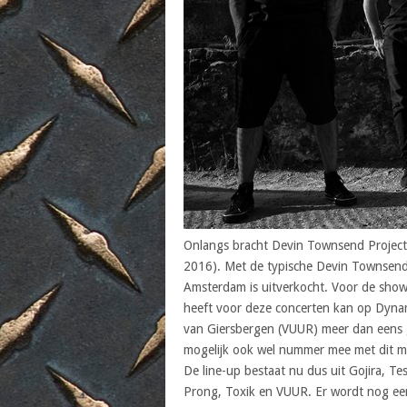
Onlangs bracht Devin Townsend Project
2016). Met de typische Devin Townsend
Amsterdam is uitverkocht. Voor de show 
heeft voor deze concerten kan op Dyna
van Giersbergen (VUUR) meer dan eens 
mogelijk ook wel nummer mee met dit mu
De line-up bestaat nu dus uit Gojira, 
Prong, Toxik en VUUR. Er wordt nog ee