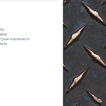
fon
laimer
r jouw rocknieuws in
tures