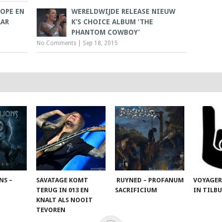
OPE EN
WERELDWIJDE RELEASE NIEUW
AAR
K’S CHOICE ALBUM ‘THE
PHANTOM COWBOY’
No Comments
|
Sep 18, 2015
NS –
SAVATAGE KOMT
RUYNED – PROFANUM
VOYAGER
TERUG IN 013 EN
SACRIFICIUM
IN TILB
KNALT ALS NOOIT
TEVOREN