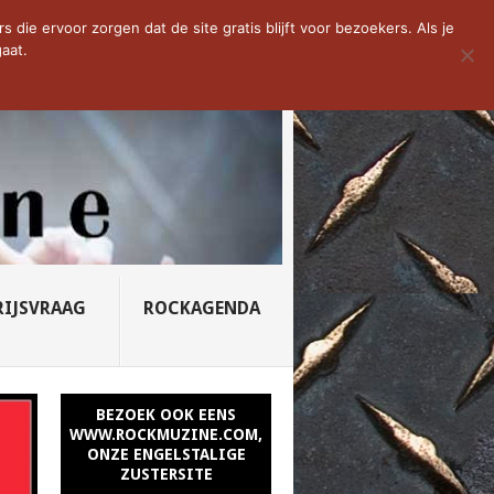
D VAN DE WEEK: SLEEPING...
die ervoor zorgen dat de site gratis blijft voor bezoekers. Als je
aat.
RIJSVRAAG
ROCKAGENDA
BEZOEK OOK EENS
WWW.ROCKMUZINE.COM,
ONZE ENGELSTALIGE
ZUSTERSITE