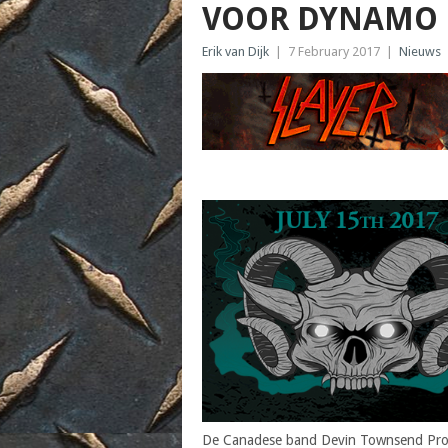
VOOR DYNAMO 
Erik van Dijk
|
7 February 2017
|
Nieuws
De Canadese band Devin Townsend Proje