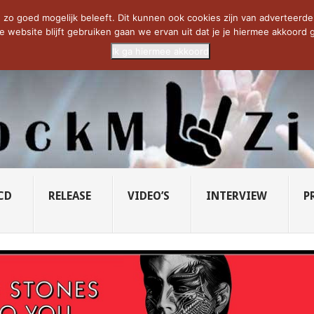
CIETY...
PRIDE OF LIONS – U...
SAVATAGE KOMT TERUG IN 0...
C
zo goed mogelijk beleeft. Dit kunnen ook cookies zijn van adverteerders 
e website blijft gebruiken gaan we ervan uit dat je je hiermee akkoord g
Ik ga hiermee akkoord
CD
RELEASE
VIDEO’S
INTERVIEW
P