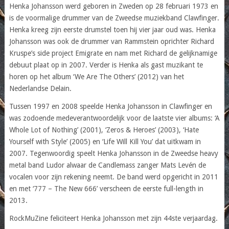
Henka Johansson werd geboren in Zweden op 28 februari 1973 en
is de voormalige drummer van de Zweedse muziekband Clawfinger.
Henka kreeg zijn eerste drumstel toen hij vier jaar oud was. Henka
Johansson was ook de drummer van Rammstein oprichter Richard
Kruspe’s side project Emigrate en nam met Richard de gelijknamige
debuut plaat op in 2007. Verder is Henka als gast muzikant te
horen op het album ‘We Are The Others’ (2012) van het
Nederlandse Delain.
Tussen 1997 en 2008 speelde Henka Johansson in Clawfinger en
was zodoende medeverantwoordelijk voor de laatste vier albums: ‘A
Whole Lot of Nothing’ (2001), ‘Zeros & Heroes’ (2003), ‘Hate
Yourself with Style’ (2005) en ‘Life Will Kill You’ dat uitkwam in
2007. Tegenwoordig speelt Henka Johansson in de Zweedse heavy
metal band Ludor alwaar de Candlemass zanger Mats Levén de
vocalen voor zijn rekening neemt. De band werd opgericht in 2011
en met ‘777 – The New 666’ verscheen de eerste full-length in
2013.
RockMuZine feliciteert Henka Johansson met zijn 44ste verjaardag.