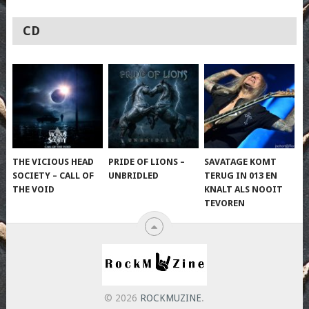
CD
THE VICIOUS HEAD
PRIDE OF LIONS –
SAVATAGE KOMT
SOCIETY – CALL OF
UNBRIDLED
TERUG IN 013 EN
THE VOID
KNALT ALS NOOIT
TEVOREN
© 2026
ROCKMUZINE
.