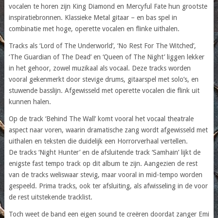
vocalen te horen zijn King Diamond en Mercyful Fate hun grootste
inspiratiebronnen. Klassieke Metal gitaar – en bas spel in
combinatie met hoge, operette vocalen en flinke uithalen.
Tracks als ‘Lord of The Underworld’, ‘No Rest For The Witched’,
‘The Guardian of The Dead’ en ‘Queen of The Night’ liggen lekker
in het gehoor, zowel muzikaal als vocaal. Deze tracks worden
vooral gekenmerkt door stevige drums, gitaarspel met solo’s, en
stuwende basslijn. Afgewisseld met operette vocalen die flink uit
kunnen halen.
Op de track ‘Behind The Wall’ komt vooral het vocaal theatrale
aspect naar voren, waarin dramatische zang wordt afgewisseld met
uithalen en teksten die duidelijk een Horrorverhaal vertellen.
De tracks ‘Night Hunter’ en de afsluitende track ‘Samhain’ lijkt de
enigste fast tempo track op dit album te zijn. Aangezien de rest
van de tracks weliswaar stevig, maar vooral in mid-tempo worden
gespeeld. Prima tracks, ook ter afsluiting, als afwisseling in de voor
de rest uitstekende tracklist.
Toch weet de band een eigen sound te creëren doordat zanger Emi