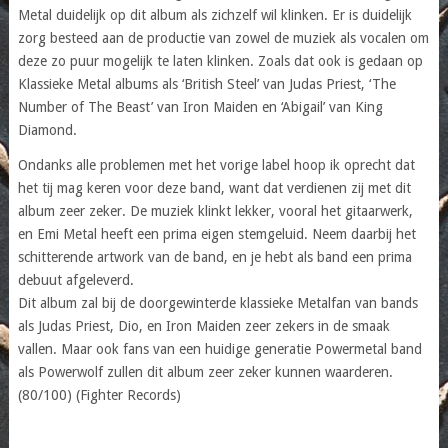
Metal duidelijk op dit album als zichzelf wil klinken. Er is duidelijk
zorg besteed aan de productie van zowel de muziek als vocalen om
deze zo puur mogelijk te laten klinken. Zoals dat ook is gedaan op
Klassieke Metal albums als ‘British Steel’ van Judas Priest, ‘The
Number of The Beast’ van Iron Maiden en ‘Abigail’ van King
Diamond.
Ondanks alle problemen met het vorige label hoop ik oprecht dat
het tij mag keren voor deze band, want dat verdienen zij met dit
album zeer zeker. De muziek klinkt lekker, vooral het gitaarwerk,
en Emi Metal heeft een prima eigen stemgeluid. Neem daarbij het
schitterende artwork van de band, en je hebt als band een prima
debuut afgeleverd.
Dit album zal bij de doorgewinterde klassieke Metalfan van bands
als Judas Priest, Dio, en Iron Maiden zeer zekers in de smaak
vallen. Maar ook fans van een huidige generatie Powermetal band
als Powerwolf zullen dit album zeer zeker kunnen waarderen.
(80/100) (Fighter Records)