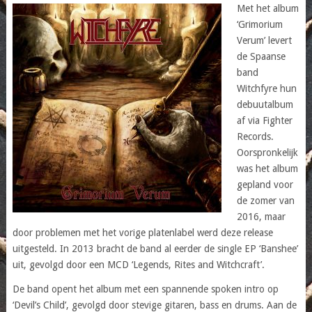
Met het album
‘Grimorium
Verum’ levert
de Spaanse
band
Witchfyre hun
debuutalbum
af via Fighter
Records.
Oorspronkelijk
was het album
gepland voor
de zomer van
2016, maar
door problemen met het vorige platenlabel werd deze release
uitgesteld. In 2013 bracht de band al eerder de single EP ‘Banshee’
uit, gevolgd door een MCD ‘Legends, Rites and Witchcraft’.
De band opent het album met een spannende spoken intro op
‘Devil’s Child’, gevolgd door stevige gitaren, bass en drums. Aan de