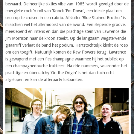
bewaard. De heerlijke sixties vibe van ‘1985’ wordt gevolgd door de
energieke rock ’n roll van ‘Knock ‘Em Down’, een ideale plaat om
uren op te cruisen in een cabrio. Afsluiter ‘Blue Stained Brother’ is
misschien wel het allermooist van de avond. Een slepende groove,
meeslepend en intens en dan die prachtige stem van Lawrence die
Jim Morrison naar de kroon steekt. Op de langzaam wegstervende
gitaarriff verlaat de band het podium. Hartstochtelijk klinkt de roep
om een toegift. Natuurlijk komen de Raw Flowers terug. Lawrence
is gewapend met een fles champagne waarmee hij het publiek op
een champagnedouche trakteert. Na drie nummers, waaronder het
prachtige en übercatchy ‘On the Origin’ is het dan toch echt
afgelopen en kan de afterparty losbarsten.