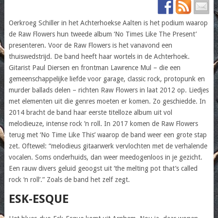
Oerkroeg Schiller in het Achterhoekse Aalten is het podium waarop
de Raw Flowers hun tweede album ‘No Times Like The Present’
presenteren. Voor de Raw Flowers is het vanavond een
thuiswedstrijd. De band heeft haar wortels in de Achterhoek.
Gitarist Paul Diersen en frontman Lawrence Mul – die een
gemeenschappelijke liefde voor garage, classic rock, protopunk en
murder ballads delen – richten Raw Flowers in laat 2012 op. Liedjes
met elementen uit die genres moeten er komen. Zo geschiedde. In
2014 bracht de band haar eerste titelloze album uit vol
melodieuze, intense rock ’n roll. In 2017 komen de Raw Flowers
terug met ‘No Time Like This’ waarop de band weer een grote stap
zet. Oftewel: “melodieus gitaarwerk vervlochten met de verhalende
vocalen. Soms onderhuids, dan weer meedogenloos in je gezicht.
Een rauw divers geluid geoogst uit ‘the melting pot that’s called
rock ‘n roll’.” Zoals de band het zelf zegt.
ESK-ESQUE