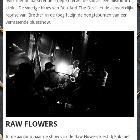
rivier met de passerende schepen terwijl de sax als een misthoorn
klinkt. De smerige blues van ‘You And The Devil’ en de aanstekelijke
reprise van ‘Brother’ in de toegift zijn de hoogtepunten van een
verrassende bluesshow.
RAW FLOWERS
In de aanloop naar de show van de Raw Flowers kiest dj Erik met