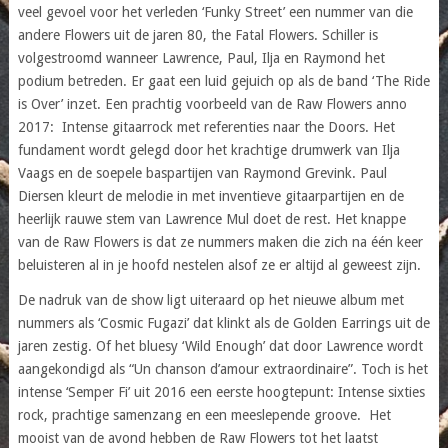
veel gevoel voor het verleden ‘Funky Street’ een nummer van die
andere Flowers uit de jaren 80, the Fatal Flowers. Schiller is
volgestroomd wanneer Lawrence, Paul, Ilja en Raymond het
podium betreden. Er gaat een luid gejuich op als de band ‘The Ride
is Over’ inzet. Een prachtig voorbeeld van de Raw Flowers anno
2017: Intense gitaarrock met referenties naar the Doors. Het
fundament wordt gelegd door het krachtige drumwerk van Ilja
Vaags en de soepele baspartijen van Raymond Grevink. Paul
Diersen kleurt de melodie in met inventieve gitaarpartijen en de
heerlijk rauwe stem van Lawrence Mul doet de rest. Het knappe
van de Raw Flowers is dat ze nummers maken die zich na één keer
beluisteren al in je hoofd nestelen alsof ze er altijd al geweest zijn.
De nadruk van de show ligt uiteraard op het nieuwe album met
nummers als ‘Cosmic Fugazi’ dat klinkt als de Golden Earrings uit de
jaren zestig. Of het bluesy ‘Wild Enough’ dat door Lawrence wordt
aangekondigd als “Un chanson d’amour extraordinaire”. Toch is het
intense ‘Semper Fi’ uit 2016 een eerste hoogtepunt: Intense sixties
rock, prachtige samenzang en een meeslepende groove. Het
mooist van de avond hebben de Raw Flowers tot het laatst