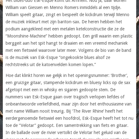
Het blues-duo Esk-Esque komt uit Arnhem. Nou ja, daar wonen
William van Giessen en Menno Romers inmiddels al een tijdje.
William speelt gitaar, zingt en bespeelt de kickdrum terwijl Menno
de muziek inkleurt met zijn bariton-sax. De heren hebben het
podium aangekleed met een metalen ketelconstructie die ze de
“Moonshine-Machine” hebben gedoopt. Een grill waarin een plastic
berggeit aan het spit hangt te draaien en een vreemd mechaniek
met een fietswiel waarover later meer. Volgens de bio van de band
is de muziek van Esk-Esque “ongekookte blues alsof ze
rechtstreeks uit de katoenvelden komen lopen.”
Hoe dat klinkt horen we gelijk in het openingsnummer: ‘Brother’,
een gruizige gitaar, stampende kickdrum en bluesy licks op de sax
afgetopt met een in whisky en sigaren gedoopte stem. De
nummers van Esk-Esque gaan over tragisch verlopen liefdes of
onbeantwoorde verliefdheid, maar zijn door het enthousiasme van
met name William nooit treurig. Bij ‘The River Rhine’ heeft het
eerdergenoemde fietswiel een hoofdrol, Esk-Esque heeft het tot nu
toe de “Velotar” gedoopt. Een samentrekking van fiets en gitaar.
In de ballade over de rivier vertolkt de Velotar het geluid van de