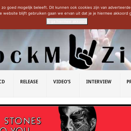
CIETY...
PRIDE OF LIONS – U...
SAVATAGE KOMT TERUG IN 0...
C
zo goed mogelijk beleeft. Dit kunnen ook cookies zijn van adverteerders 
e website blijft gebruiken gaan we ervan uit dat je je hiermee akkoord g
Ik ga hiermee akkoord
CD
RELEASE
VIDEO’S
INTERVIEW
P