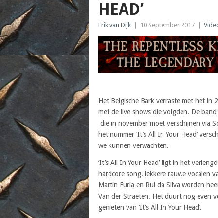
HEAD’
Erik van Dijk
|
10 September 2017
|
Vide
Het Belgische Bark verraste met het in 
met de live shows die volgden. De band 
die in november moet verschijnen via S
het nummer ‘It’s All In Your Head’ vers
we kunnen verwachten.
‘It’s All In Your Head’ ligt in het verle
hardcore song. lekkere rauwe vocalen van
Martin Furia en Rui da Silva worden he
Van der Straeten. Het duurt nog even vo
genieten van ‘It’s All In Your Head’.