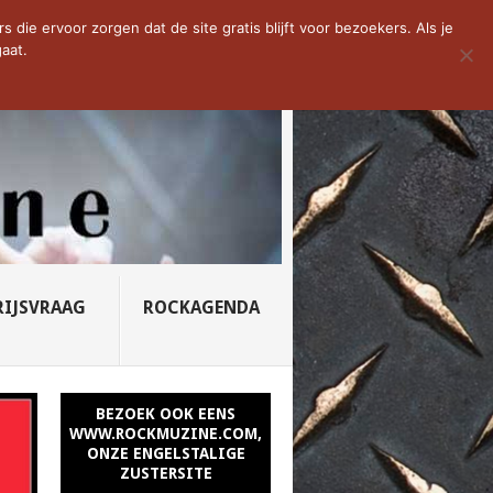
D VAN DE WEEK: SLEEPING...
die ervoor zorgen dat de site gratis blijft voor bezoekers. Als je
aat.
RIJSVRAAG
ROCKAGENDA
BEZOEK OOK EENS
WWW.ROCKMUZINE.COM,
ONZE ENGELSTALIGE
ZUSTERSITE