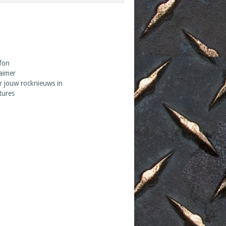
fon
laimer
r jouw rocknieuws in
tures