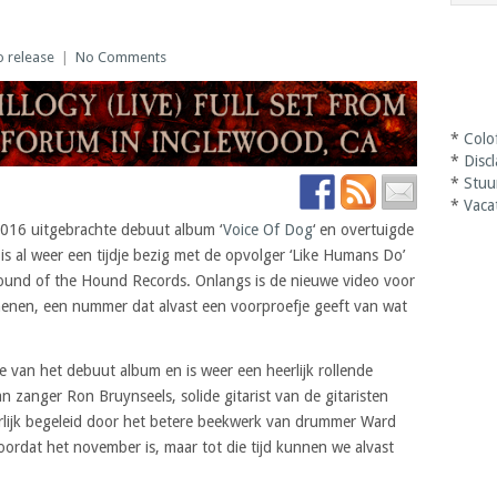
o release
|
No Comments
*
Colo
*
Disc
*
Stuu
*
Vaca
2016 uitgebrachte debuut album ‘
Voice Of Dog
‘ en overtuigde
is al weer een tijdje bezig met de opvolger ‘Like Humans Do’
ound of the Hound Records. Onlangs is de nieuwe video voor
chenen, een nummer dat alvast een voorproefje geeft van wat
ngde van het debuut album en is weer een heerlijk rollende
 zanger Ron Bruynseels, solide gitarist van de gitaristen
erlijk begeleid door het betere beekwerk van drummer Ward
ordat het november is, maar tot die tijd kunnen we alvast