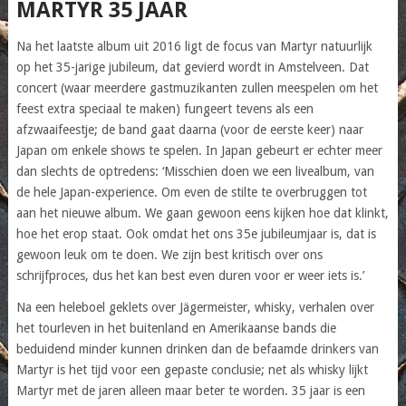
MARTYR 35 JAAR
Na het laatste album uit 2016 ligt de focus van Martyr natuurlijk
op het 35-jarige jubileum, dat gevierd wordt in Amstelveen. Dat
concert (waar meerdere gastmuzikanten zullen meespelen om het
feest extra speciaal te maken) fungeert tevens als een
afzwaaifeestje; de band gaat daarna (voor de eerste keer) naar
Japan om enkele shows te spelen. In Japan gebeurt er echter meer
dan slechts de optredens: ‘Misschien doen we een livealbum, van
de hele Japan-experience. Om even de stilte te overbruggen tot
aan het nieuwe album. We gaan gewoon eens kijken hoe dat klinkt,
hoe het erop staat. Ook omdat het ons 35e jubileumjaar is, dat is
gewoon leuk om te doen. We zijn best kritisch over ons
schrijfproces, dus het kan best even duren voor er weer iets is.’
Na een heleboel geklets over Jägermeister, whisky, verhalen over
het tourleven in het buitenland en Amerikaanse bands die
beduidend minder kunnen drinken dan de befaamde drinkers van
Martyr is het tijd voor een gepaste conclusie; net als whisky lijkt
Martyr met de jaren alleen maar beter te worden. 35 jaar is een