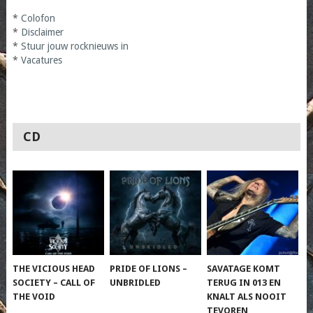
*
Colofon
*
Disclaimer
*
Stuur jouw rocknieuws in
*
Vacatures
CD
THE VICIOUS HEAD
PRIDE OF LIONS –
SAVATAGE KOMT
SOCIETY – CALL OF
UNBRIDLED
TERUG IN 013 EN
THE VOID
KNALT ALS NOOIT
TEVOREN