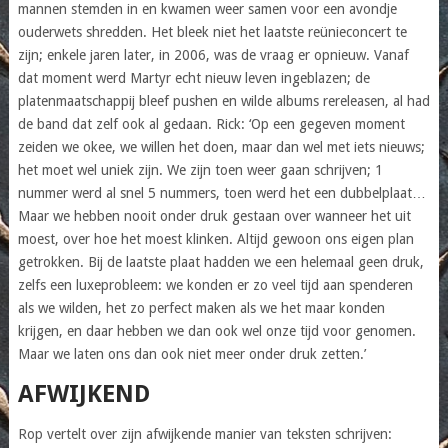
mannen stemden in en kwamen weer samen voor een avondje
ouderwets shredden. Het bleek niet het laatste reünieconcert te
zijn; enkele jaren later, in 2006, was de vraag er opnieuw. Vanaf
dat moment werd Martyr echt nieuw leven ingeblazen; de
platenmaatschappij bleef pushen en wilde albums rereleasen, al had
de band dat zelf ook al gedaan. Rick: ‘Op een gegeven moment
zeiden we okee, we willen het doen, maar dan wel met iets nieuws;
het moet wel uniek zijn. We zijn toen weer gaan schrijven; 1
nummer werd al snel 5 nummers, toen werd het een dubbelplaat…
Maar we hebben nooit onder druk gestaan over wanneer het uit
moest, over hoe het moest klinken. Altijd gewoon ons eigen plan
getrokken. Bij de laatste plaat hadden we een helemaal geen druk,
zelfs een luxeprobleem: we konden er zo veel tijd aan spenderen
als we wilden, het zo perfect maken als we het maar konden
krijgen, en daar hebben we dan ook wel onze tijd voor genomen.
Maar we laten ons dan ook niet meer onder druk zetten.’
AFWIJKEND
Rop vertelt over zijn afwijkende manier van teksten schrijven: