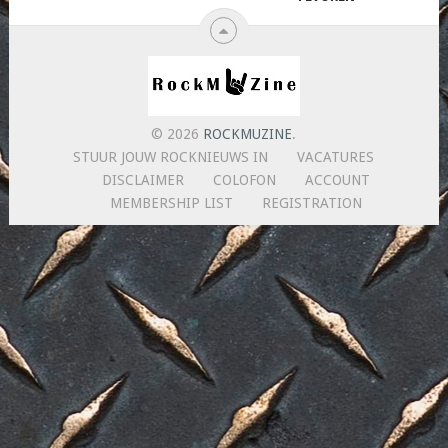
© 2026
ROCKMUZINE
.
STUUR JOUW ROCKNIEUWS IN
VACATURES
DISCLAIMER
COLOFON
ACCOUNT
MEMBERSHIP LIST
REGISTRATION