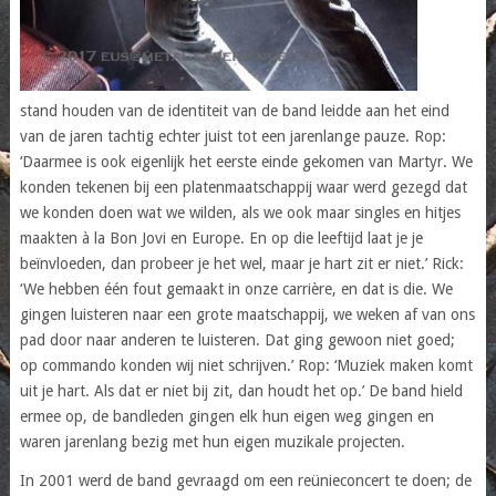
stand houden van de identiteit van de band leidde aan het eind
van de jaren tachtig echter juist tot een jarenlange pauze. Rop:
‘Daarmee is ook eigenlijk het eerste einde gekomen van Martyr. We
konden tekenen bij een platenmaatschappij waar werd gezegd dat
we konden doen wat we wilden, als we ook maar singles en hitjes
maakten à la Bon Jovi en Europe. En op die leeftijd laat je je
beïnvloeden, dan probeer je het wel, maar je hart zit er niet.’ Rick:
‘We hebben één fout gemaakt in onze carrière, en dat is die. We
gingen luisteren naar een grote maatschappij, we weken af van ons
pad door naar anderen te luisteren. Dat ging gewoon niet goed;
op commando konden wij niet schrijven.’ Rop: ‘Muziek maken komt
uit je hart. Als dat er niet bij zit, dan houdt het op.’ De band hield
ermee op, de bandleden gingen elk hun eigen weg gingen en
waren jarenlang bezig met hun eigen muzikale projecten.
In 2001 werd de band gevraagd om een reünieconcert te doen; de