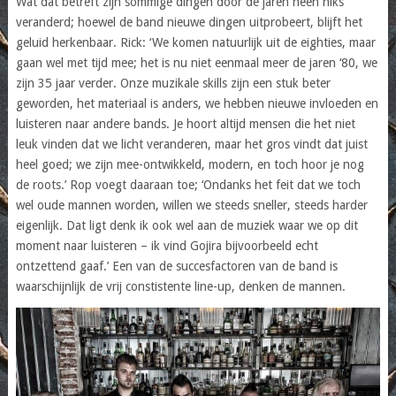
Wat dat betreft zijn sommige dingen door de jaren heen niks
veranderd; hoewel de band nieuwe dingen uitprobeert, blijft het
geluid herkenbaar. Rick: ‘We komen natuurlijk uit de eighties, maar
gaan wel met tijd mee; het is nu niet eenmaal meer de jaren ‘80, we
zijn 35 jaar verder. Onze muzikale skills zijn een stuk beter
geworden, het materiaal is anders, we hebben nieuwe invloeden en
luisteren naar andere bands. Je hoort altijd mensen die het niet
leuk vinden dat we licht veranderen, maar het gros vindt dat juist
heel goed; we zijn mee-ontwikkeld, modern, en toch hoor je nog
de roots.’ Rop voegt daaraan toe; ‘Ondanks het feit dat we toch
wel oude mannen worden, willen we steeds sneller, steeds harder
eigenlijk. Dat ligt denk ik ook wel aan de muziek waar we op dit
moment naar luisteren – ik vind Gojira bijvoorbeeld echt
ontzettend gaaf.’ Een van de succesfactoren van de band is
waarschijnlijk de vrij constistente line-up, denken de mannen.