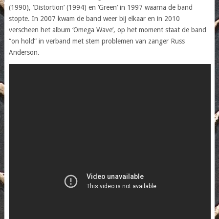
(1990), ‘Distortion’ (1994) en ‘Green’ in 1997 waarna de band
stopte. In 2007 kwam de band weer bij elkaar en in 2010
verscheen het album ‘Omega Wave’, op het moment staat de band
“on hold” in verband met stem problemen van zanger Russ
Anderson.