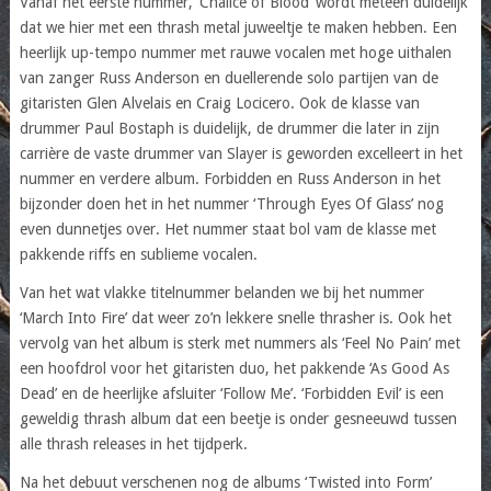
Vanaf het eerste nummer, ‘Chalice of Blood’ wordt meteen duidelijk
dat we hier met een thrash metal juweeltje te maken hebben. Een
heerlijk up-tempo nummer met rauwe vocalen met hoge uithalen
van zanger Russ Anderson en duellerende solo partijen van de
gitaristen Glen Alvelais en Craig Locicero. Ook de klasse van
drummer Paul Bostaph is duidelijk, de drummer die later in zijn
carrière de vaste drummer van Slayer is geworden excelleert in het
nummer en verdere album. Forbidden en Russ Anderson in het
bijzonder doen het in het nummer ‘Through Eyes Of Glass’ nog
even dunnetjes over. Het nummer staat bol vam de klasse met
pakkende riffs en sublieme vocalen.
Van het wat vlakke titelnummer belanden we bij het nummer
‘March Into Fire’ dat weer zo’n lekkere snelle thrasher is. Ook het
vervolg van het album is sterk met nummers als ‘Feel No Pain’ met
een hoofdrol voor het gitaristen duo, het pakkende ‘As Good As
Dead’ en de heerlijke afsluiter ‘Follow Me’. ‘Forbidden Evil’ is een
geweldig thrash album dat een beetje is onder gesneeuwd tussen
alle thrash releases in het tijdperk.
Na het debuut verschenen nog de albums ‘Twisted into Form’