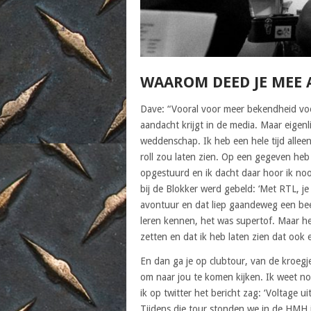
WAAROM DEED JE MEE 
Dave: “Vooral voor meer bekendheid voor 
aandacht krijgt in de media. Maar eigenl
weddenschap. Ik heb een hele tijd allee
roll zou laten zien. Op een gegeven heb
opgestuurd en ik dacht daar hoor ik noo
bij de Blokker werd gebeld: ‘Met RTL, j
avontuur en dat liep gaandeweg een beet
leren kennen, het was supertof. Maar het
zetten en dat ik heb laten zien dat ook
En dan ga je op clubtour, van de kroegj
om naar jou te komen kijken. Ik weet 
ik op twitter het bericht zag: ‘Voltage u
Tijdens die tour stonden we in de HMH