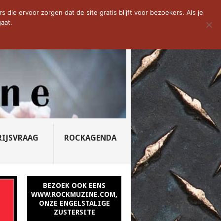
D VAN DE WEEK: SLEEPING...
die ervoor zorgen dat de site gratis blijft voor bezoekers. Als je
aat.
RIJSVRAAG
ROCKAGENDA
BEZOEK OOK EENS
WWW.ROCKMUZINE.COM,
ONZE ENGELSTALIGE
ZUSTERSITE