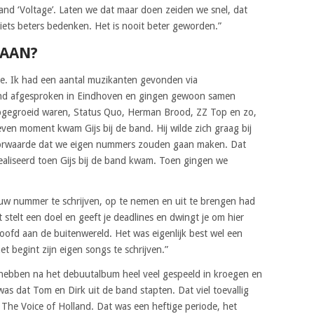
and ‘Voltage’. Laten we dat maar doen zeiden we snel, dat
iets beters bedenken. Het is nooit beter geworden.”
TAAN?
e. Ik had een aantal muzikanten gevonden via
nd afgesproken in Eindhoven en gingen gewoon samen
pgegroeid waren, Status Quo, Herman Brood, ZZ Top en zo,
ven moment kwam Gijs bij de band. Hij wilde zich graag bij
oorwaarde dat we eigen nummers zouden gaan maken. Dat
ealiseerd toen Gijs bij de band kwam. Toen gingen we
euw nummer te schrijven, op te nemen en uit te brengen had
telt een doel en geeft je deadlines en dwingt je om hier
loofd aan de buitenwereld. Het was eigenlijk best wel een
t begint zijn eigen songs te schrijven.”
hebben na het debuutalbum heel veel gespeeld in kroegen en
 was dat Tom en Dirk uit de band stapten. Dat viel toevallig
The Voice of Holland. Dat was een heftige periode, het