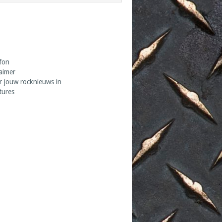
fon
laimer
r jouw rocknieuws in
tures