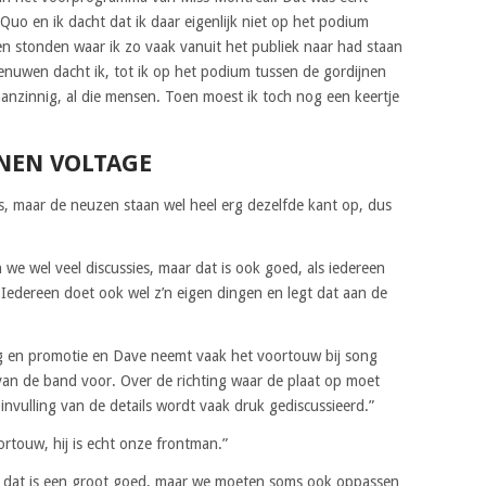
 Quo en ik dacht dat ik daar eigenlijk niet op het podium
n stonden waar ik zo vaak vanuit het publiek naar had staan
zenuwen dacht ik, tot ik op het podium tussen de gordijnen
aanzinnig, al die mensen. Toen moest ik toch nog een keertje
NEN VOLTAGE
aas, maar de neuzen staan wel heel erg dezelfde kant op, dus
en we wel veel discussies, maar dat is ook goed, als iedereen
. Iedereen doet ook wel z’n eigen dingen en legt dat aan de
ng en promotie en Dave neemt vaak het voortouw bij song
van de band voor. Over de richting waar de plaat op moet
 invulling van de details wordt vaak druk gediscussieerd.”
rtouw, hij is echt onze frontman.”
en, dat is een groot goed, maar we moeten soms ook oppassen