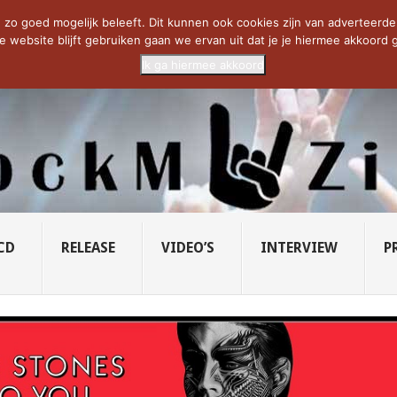
CIETY...
PRIDE OF LIONS – U...
SAVATAGE KOMT TERUG IN 0...
C
zo goed mogelijk beleeft. Dit kunnen ook cookies zijn van adverteerders 
e website blijft gebruiken gaan we ervan uit dat je je hiermee akkoord g
Ik ga hiermee akkoord
CD
RELEASE
VIDEO’S
INTERVIEW
P