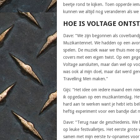
beetje rond te kijken. Toen opperde iem
kunnen we altijd nog veranderen als we 
HOE IS VOLTAGE ONTS
Dave: “We zijn begonnen als coverbandj
Muzikantennet. We hadden op een avo
spelen. De muziek waar we thuis mee o
covers met een eigen twist. Op een gege
Voltage aansluiten, maar dan wel op v
was ook al mijn doel, maar dat werd ger
Travelling Men maken.”
Gijs: “Het idee om iedere maand een ni
ik opgedaan op een muzikantendag. Het s
hard aan te werken want je hebt iets be
heftig experiment voor een bandje dat ne
Dave: “Terug naar de geschiedenis. We 
op leuke festivalletjes. Het eerste grote
samen met mijn eerste tv-opnames voor 