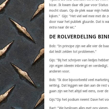
bizar. Ik kwam daar elk jaar voor Status
mocht staan. Op de plek waar mijn helde
kijken.“ Gijs: “Het viel wel mee met de 
door naar het publiek gluurde. Dat is w
extra naar de wc.”
DE ROLVERDELING BIN
Bob: “In principe zijn we alle vier de b
dat leidt zelden tot problemen.”
Gijs: “Bij het schrijven van liedjes hebb
zijn eigen ideeën inbrengt en verdedigt
anderen voor.
Bob: “Ik doe bijvoorbeeld veel marketi
writing. Dat leggen we dan aan de rest 
gaan zijn we het altijd wel eens, over de
Gijs:”Op het podium neemt Dave het voo
Bart: “We beslissen alles met ons vier