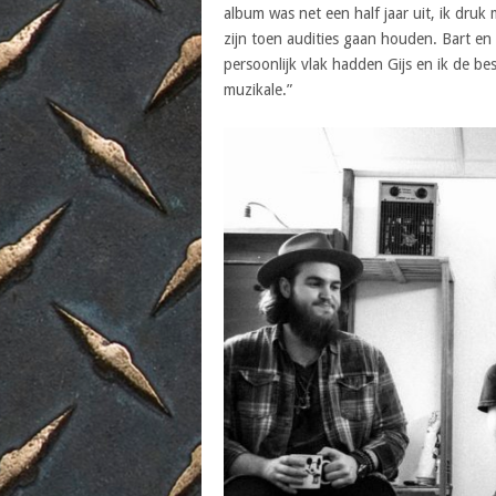
album was net een half jaar uit, ik druk 
zijn toen audities gaan houden. Bart en
persoonlijk vlak hadden Gijs en ik de best
muzikale.”