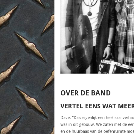
.
OVER DE BAND
VERTEL EENS WAT MEE
Dave: “Da’s eigenlijk een heel saai verh
was in dit gebouw. We zaten met de ee
en de huurbaas van de oefenruimte moe