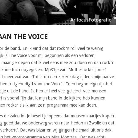
AAN THE VOICE
de band. En ik vind dat dat rock ‘n roll veel te weinig
ijk is The Voice voor mij begonnen als een verloren
n maar geroepen dat ik wel eens mee zou doen en dan rock ’n
 ik me toch opgegeven. Mp3’tje van ‘Motherfucker Jones’
it meer wat van. Tot ik op een zekere dag tijdens mijn pauze
e bent uitgenodigd voor the Voice’. Toen begon eigenlijk het
je uit de hand. Ik heb er heel veel geleerd, veel mensen
 is vooral fijn dat ik mijn band in de kijkerd heb kunnen
 een rocker als ik aan zo’n programma mee kan doen.
es de zalen in. Je beseft je opeens dat mensen kaartjes kopen
nog goed dat we onderweg waren naar Hedon in Zwolle en dat
itverkocht’. Dat was bizar en wij gingen helemaal uit ons dak.
 in het voorprogramma van Miss Montreal. Dat was echt