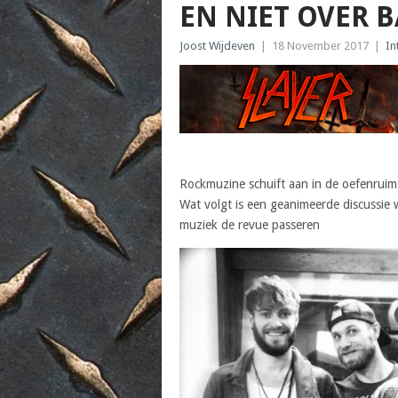
EN NIET OVER 
Joost Wijdeven
|
18 November 2017
|
In
Rockmuzine schuift aan in de oefenruimte
Wat volgt is een geanimeerde discussie 
muziek de revue passeren