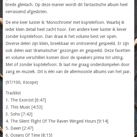
brede glimlach. Op deze manier wordt dit fantastische album heel
verrassend afgesloten.
De ene keer luister ik ‘Monochrome’ met koptelefoon. Waarbij ik
ieder klein detail heel zacht hoor. Een andere keer luister ik liever
zonder koptelefoon. Dan draai ik het volume best ver open.
Diverse delen zijn klein, breekbaar en ontroerend gespeeld. Er zijn
ook delen wat ‘dramatischer’ gezongen en gespeeld. Deze facetten
en volume verschillen komen door de speakers prima tot uiting.
Met of zonder koptelefoon: Ik laat me graag onderdompelen door
zang en muziek. Dit is één van de allermooiste albums van het jaar.
(97/100, Kscope)
Tracklist
1. The Exorcist [6:47]
2. This Music [4:53]
3. Soho [7:42]
4. The Silent Flight Of The Raven Winged Hours [9:14]
5. Dawn [2:47]
6. Oceans Of Time [8:15]