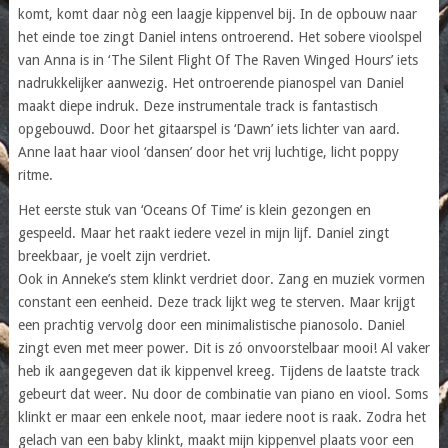
komt, komt daar nòg een laagje kippenvel bij. In de opbouw naar
het einde toe zingt Daniel intens ontroerend. Het sobere vioolspel
van Anna is in ‘The Silent Flight Of The Raven Winged Hours’ iets
nadrukkelijker aanwezig. Het ontroerende pianospel van Daniel
maakt diepe indruk. Deze instrumentale track is fantastisch
opgebouwd. Door het gitaarspel is ‘Dawn’ iets lichter van aard.
Anne laat haar viool ‘dansen’ door het vrij luchtige, licht poppy
ritme.
Het eerste stuk van ‘Oceans Of Time’ is klein gezongen en
gespeeld. Maar het raakt iedere vezel in mijn lijf. Daniel zingt
breekbaar, je voelt zijn verdriet.
Ook in Anneke’s stem klinkt verdriet door. Zang en muziek vormen
constant een eenheid. Deze track lijkt weg te sterven. Maar krijgt
een prachtig vervolg door een minimalistische pianosolo. Daniel
zingt even met meer power. Dit is zó onvoorstelbaar mooi! Al vaker
heb ik aangegeven dat ik kippenvel kreeg. Tijdens de laatste track
gebeurt dat weer. Nu door de combinatie van piano en viool. Soms
klinkt er maar een enkele noot, maar iedere noot is raak. Zodra het
gelach van een baby klinkt, maakt mijn kippenvel plaats voor een