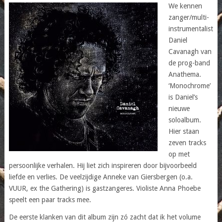
We kennen
zanger/multi-
instrumentalist
Daniel
Cavanagh van
de prog-band
Anathema.
‘Monochrome’
is Daniel’s
nieuwe
soloalbum.
Hier staan
zeven tracks
op met
persoonlijke verhalen. Hij liet zich inspireren door bijvoorbeeld
liefde en verlies. De veelzijdige Anneke van Giersbergen (o.a.
VUUR, ex the Gathering) is gastzangeres. Violiste Anna Phoebe
speelt een paar tracks mee.
De eerste klanken van dit album zijn zó zacht dat ik het volume