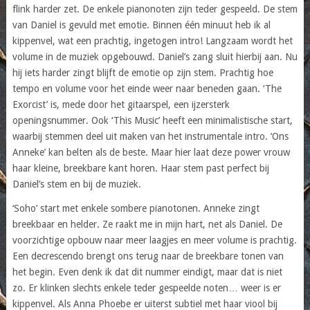
flink harder zet. De enkele pianonoten zijn teder gespeeld. De stem
van Daniel is gevuld met emotie. Binnen één minuut heb ik al
kippenvel, wat een prachtig, ingetogen intro! Langzaam wordt het
volume in de muziek opgebouwd. Daniel’s zang sluit hierbij aan. Nu
hij iets harder zingt blijft de emotie op zijn stem. Prachtig hoe
tempo en volume voor het einde weer naar beneden gaan. ‘The
Exorcist’ is, mede door het gitaarspel, een ijzersterk
openingsnummer. Ook ‘This Music’ heeft een minimalistische start,
waarbij stemmen deel uit maken van het instrumentale intro. ‘Ons
Anneke’ kan belten als de beste. Maar hier laat deze power vrouw
haar kleine, breekbare kant horen. Haar stem past perfect bij
Daniel’s stem en bij de muziek.
‘Soho’ start met enkele sombere pianotonen. Anneke zingt
breekbaar en helder. Ze raakt me in mijn hart, net als Daniel. De
voorzichtige opbouw naar meer laagjes en meer volume is prachtig.
Een decrescendo brengt ons terug naar de breekbare tonen van
het begin. Even denk ik dat dit nummer eindigt, maar dat is niet
zo. Er klinken slechts enkele teder gespeelde noten… weer is er
kippenvel. Als Anna Phoebe er uiterst subtiel met haar viool bij