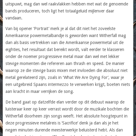
uitspuwt, mag dan wel raakvlakken hebben met wat de genoemde
bands produceren, toch ligt het totaalgeluid mijlenver daar
vandaan.
Van bij opener ‘Portrait’ merk je al dat dit niet het zoveelste
Amerikaanse powermetalbandje is geworden want Witherfall mag
dan als basis vertrekken van die Amerikaanse powermetal uit de
eighties, het resultaat dat bereikt wordt, valt eerder te klasseren
onder de noemer progressieve metal maar dan wel met lekker
stevige momenten die refereren aan thrash en speed. De manier
waarop ze die stevige basis mixen met invloeden die absoluut niet
metal gerelateerd zijn, zoals in ‘What We Are Dying For’, waar je
een uitgebreid Spaans intermezzo te verwerken krijgt, boeten niets
aan kracht in maar verrijken de song.
De band gaat op datzelfde elan verder op dit debuut waarop de
luisteraar keer op keer verrast wordt door de muzikale bochten die
Witherfall doorheen zijn songs weeft. Het absolute hoogtepunt in
deze progressieve metalreis is ‘Sacrifice’ denk ja dan als je het
negen minuten durende meesterwerkje beluisterd hebt. Als dan