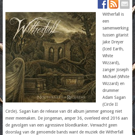
Witherfall is
een
samenwerking
tussen gitarist
Jake Dreyer
(Iced Earth,
White
Wizzard),
zanger Joseph
Michael (White
Wizzard) en
drummer
Adam Sagan
(Circle II
Circle). Sagan kan de release van dit album jammer genoeg niet
meer meemaken. De jongeman, amper 36, overleed eind 2016 aan
de gevolgen van een agressieve bloedkanker. Verwacht geen
doorslag van de genoemde bands want de muziek die Witherfall