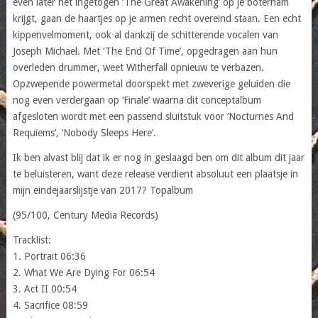
even later het ingetogen ‘The Great Awakening’ op je boterham
krijgt, gaan de haartjes op je armen recht overeind staan. Een echt
kippenvelmoment, ook al dankzij de schitterende vocalen van
Joseph Michael. Met ‘The End Of Time’, opgedragen aan hun
overleden drummer, weet Witherfall opnieuw te verbazen.
Opzwepende powermetal doorspekt met zweverige geluiden die
nog even verdergaan op ‘Finale’ waarna dit conceptalbum
afgesloten wordt met een passend sluitstuk voor ‘Nocturnes And
Requiems’, ‘Nobody Sleeps Here’.
Ik ben alvast blij dat ik er nog in geslaagd ben om dit album dit jaar
te beluisteren, want deze release verdient absoluut een plaatsje in
mijn eindejaarslijstje van 2017? Topalbum
(95/100, Century Media Records)
Tracklist:
1. Portrait 06:36
2. What We Are Dying For 06:54
3. Act II 00:54
4. Sacrifice 08:59