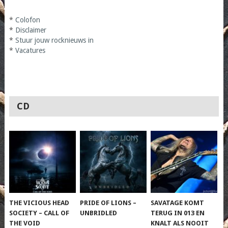
*
Colofon
*
Disclaimer
*
Stuur jouw rocknieuws in
*
Vacatures
CD
THE VICIOUS HEAD
PRIDE OF LIONS –
SAVATAGE KOMT
SOCIETY – CALL OF
UNBRIDLED
TERUG IN 013 EN
THE VOID
KNALT ALS NOOIT