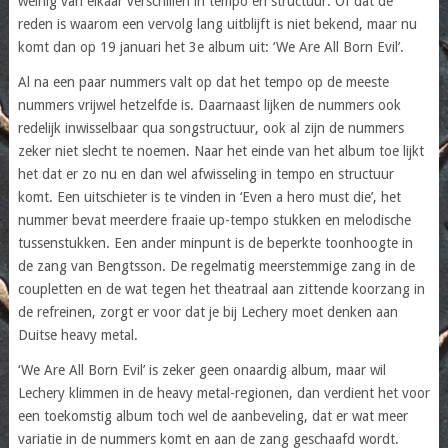
weinig van elkaar verschillen in tempo en structuur. Of dat de
reden is waarom een vervolg lang uitblijft is niet bekend, maar nu
komt dan op 19 januari het 3e album uit: ‘We Are All Born Evil’.
Al na een paar nummers valt op dat het tempo op de meeste
nummers vrijwel hetzelfde is. Daarnaast lijken de nummers ook
redelijk inwisselbaar qua songstructuur, ook al zijn de nummers
zeker niet slecht te noemen. Naar het einde van het album toe lijkt
het dat er zo nu en dan wel afwisseling in tempo en structuur
komt. Een uitschieter is te vinden in ‘Even a hero must die’, het
nummer bevat meerdere fraaie up-tempo stukken en melodische
tussenstukken. Een ander minpunt is de beperkte toonhoogte in
de zang van Bengtsson. De regelmatig meerstemmige zang in de
coupletten en de wat tegen het theatraal aan zittende koorzang in
de refreinen, zorgt er voor dat je bij Lechery moet denken aan
Duitse heavy metal.
‘We Are All Born Evil’ is zeker geen onaardig album, maar wil
Lechery klimmen in de heavy metal-regionen, dan verdient het voor
een toekomstig album toch wel de aanbeveling, dat er wat meer
variatie in de nummers komt en aan de zang geschaafd wordt.