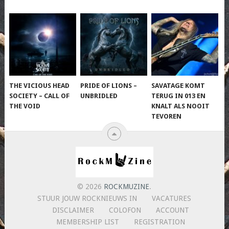
THE VICIOUS HEAD
PRIDE OF LIONS –
SAVATAGE KOMT
SOCIETY – CALL OF
UNBRIDLED
TERUG IN 013 EN
THE VOID
KNALT ALS NOOIT
TEVOREN
© 2026
ROCKMUZINE
.
STUUR JOUW ROCKNIEUWS IN
VACATURES
DISCLAIMER
COLOFON
ACCOUNT
MEMBERSHIP LIST
REGISTRATION