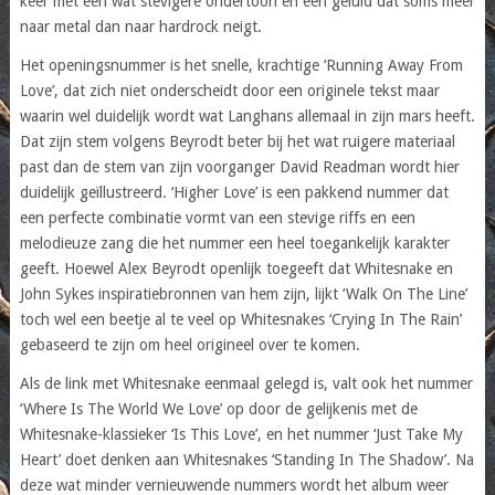
keer met een wat stevigere ondertoon en een geluid dat soms meer
naar metal dan naar hardrock neigt.
Het openingsnummer is het snelle, krachtige ‘Running Away From
Love’, dat zich niet onderscheidt door een originele tekst maar
waarin wel duidelijk wordt wat Langhans allemaal in zijn mars heeft.
Dat zijn stem volgens Beyrodt beter bij het wat ruigere materiaal
past dan de stem van zijn voorganger David Readman wordt hier
duidelijk geïllustreerd. ‘Higher Love’ is een pakkend nummer dat
een perfecte combinatie vormt van een stevige riffs en een
melodieuze zang die het nummer een heel toegankelijk karakter
geeft. Hoewel Alex Beyrodt openlijk toegeeft dat Whitesnake en
John Sykes inspiratiebronnen van hem zijn, lijkt ‘Walk On The Line’
toch wel een beetje al te veel op Whitesnakes ‘Crying In The Rain’
gebaseerd te zijn om heel origineel over te komen.
Als de link met Whitesnake eenmaal gelegd is, valt ook het nummer
‘Where Is The World We Love’ op door de gelijkenis met de
Whitesnake-klassieker ‘Is This Love’, en het nummer ‘Just Take My
Heart’ doet denken aan Whitesnakes ‘Standing In The Shadow’. Na
deze wat minder vernieuwende nummers wordt het album weer