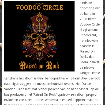
Sinds de
oprichting van
de band in
2008 heeft
Voodoo Circle
al vijf albums
uitgebracht,
het nieuwste
daarvan is
‘Raised On
Rock’, dat
vooral dankzij
de nieuwe
zanger Herbie
Langhans het album is waar bandoprichter en gitarist Alex Beyrodt
naar eigen zeggen het meest enthousiast over is. Het Duitse
Voodoo Circle met Mat Sinner (bekend van de band Sinner) op de
bas produceert met ‘Raised On Rock’ opnieuw een album propvol
invloeden van Deep Purple, Whitesnake en Led Zeppelin, maar dit