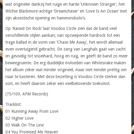
wat origineler dankzij het ruige en harde ‘Unknown Stranger’, het
Ritchie Blackmore-achtige ‘Dreamchaser’ en ‘Love Is An Ocean’ met
zijn akoestische opening en hammondsolo’s.
Op ‘Raised On Rock’ laat Voodoo Circle zien dat de band veel
verschillende stijlen aankan; van opzwepende hardrock tot een
trage ballad in de vorm van ‘Chase Me Away’, het wordt allemaal
even overtuigend gebracht. De zang van Langhals gaat van zacht
en gevoelig tot snoeihard, hoog en ruig, en geeft de band zo meer
beweegruimte. De erg duidelijke invloeden van Whitesnake maken
het album zeker wat minder origineel, maar niet minder prettig om
naar te luisteren. Met deze bezetting is Voodoo Circle sterker dan
ooit, en heeft daarom zeker een veelbelovende toekomst.
(75/100. AFM Records)
Tracklist:
01 Running Away From Love
02 Higher Love
03 Walk On The Line
04 You Promised Me Heaven