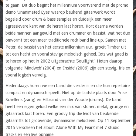
te gaan. Dit duo begint het millennium voortvarend met de promo
demo ‘Unanimated Eyes’ waarop beukend gitaarwerk wordt
begeleid door drum & bass samples en duidelijk een meer
agressievere kant van de heren laat horen. Kort daarna worden
beide mannen aangevuld met een drummer en bassist, wat het duo
omvormt tot een meer traditionele rock band line-up. Samen met
Peter, de bassist van het eerste millennium uur, groeit Timber uit
tot een hecht en vooral stevige melodisch geheel. Iets wat goed is
te horen op het in 2002 uitgebrachte ‘Soulfight’. Heten daarop
volgende ‘Mindweb’ (2004) en ‘Inside’ (2006) zijn een stevig, fris en
vooral logisch vervolg.
Hedendaags horen we een band die verder is en die hun repertoire
compact en dynamisch speelt. Niet op de laatste plaats door Ynse
Schellens (zang) en Hilbrand van der Woude (drums). De band
heeft een eigen geluid welke een mix van stoner, metal, grunge en
gitaarrock laat horen. Een groovy trip die leidt van beukende
gitaarriffs tot groovende, dynamische melodieën. Op 11 September
2015 verscheen het album ‘Alone With My Fears’ met 7 studio
tracks en één live opname.