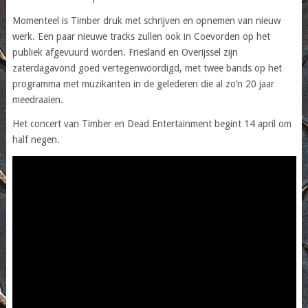
Momenteel is Timber druk met schrijven en opnemen van nieuw
werk. Een paar nieuwe tracks zullen ook in Coevorden op het
publiek afgevuurd worden. Friesland en Overijssel zijn
zaterdagavond goed vertegenwoordigd, met twee bands op het
programma met muzikanten in de gelederen die al zo’n 20 jaar
meedraaien.
Het concert van Timber en Dead Entertainment begint 14 april om
half negen.