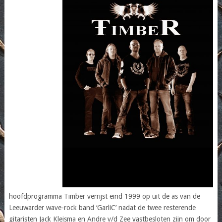
hoofdprogramma Timber verrijst eind 1999 op uit de as van de
Leeuwarder wave-rock band ‘GarliC’ nadat de twee resterende
gitaristen Jack Kleisma en Andre v/d Zee vastbesloten zijn om door