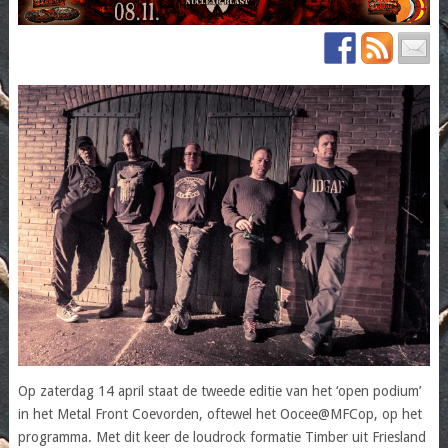
Op zaterdag 14 april staat de tweede editie van het ‘open podium’
in het Metal Front Coevorden, oftewel het Oocee@MFCop, op het
programma. Met dit keer de loudrock formatie Timber uit Friesland