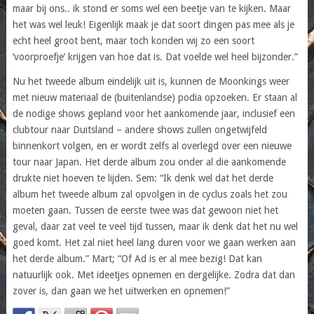
maar bij ons.. ik stond er soms wel een beetje van te kijken. Maar
het was wel leuk! Eigenlijk maak je dat soort dingen pas mee als je
echt heel groot bent, maar toch konden wij zo een soort
‘voorproefje’ krijgen van hoe dat is. Dat voelde wel heel bijzonder.”
Nu het tweede album eindelijk uit is, kunnen de Moonkings weer
met nieuw materiaal de (buitenlandse) podia opzoeken. Er staan al
de nodige shows gepland voor het aankomende jaar, inclusief een
clubtour naar Duitsland – andere shows zullen ongetwijfeld
binnenkort volgen, en er wordt zelfs al overlegd over een nieuwe
tour naar Japan. Het derde album zou onder al die aankomende
drukte niet hoeven te lijden. Sem: “Ik denk wel dat het derde
album het tweede album zal opvolgen in de cyclus zoals het zou
moeten gaan. Tussen de eerste twee was dat gewoon niet het
geval, daar zat veel te veel tijd tussen, maar ik denk dat het nu wel
goed komt. Het zal niet heel lang duren voor we gaan werken aan
het derde album.” Mart; “Of Ad is er al mee bezig! Dat kan
natuurlijk ook. Met ideetjes opnemen en dergelijke. Zodra dat dan
zover is, dan gaan we het uitwerken en opnemen!”