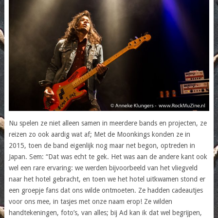
Nu spelen ze niet alleen samen in meerdere bands en projecten, ze
reizen zo ook aardig wat af; Met de Moonkings konden ze in
2015, toen de band eigenlijk nog maar net begon, optreden in
Japan. Sem: “Dat was echt te gek. Het was aan de andere kant ook
wel een rare ervaring: we werden bijvoorbeeld van het vliegveld
naar het hotel gebracht, en toen we het hotel uitkwamen stond er
een groepje fans dat ons wilde ontmoeten. Ze hadden cadeautjes
voor ons mee, in tasjes met onze naam erop! Ze wilden
handtekeningen, foto’s, van alles; bij Ad kan ik dat wel begrijpen,