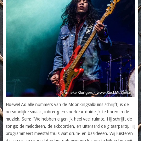
Hoewel Ad alle nummers van de Moonkingsalbums schrijft, is de
persoonlijke smaak, inbreng en voorkeur duidelijk te horen in de
muziek. Sem: “We hebben eigenlijk heel veel ruimte. Hij schrijft de
songs; de melodieën, de akkoorden, en uiteraard de gitaarpartij. Hij
programmeert meestal thuis wat drum- en basideeën. Wij luisteren
daar naar, maar we laten het ook gewoon los om te kijken hoe wij