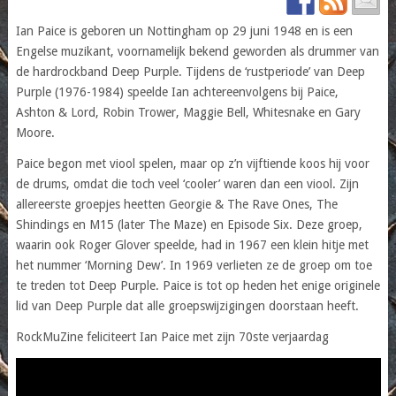
Ian Paice is geboren un Nottingham op 29 juni 1948 en is een
Engelse muzikant, voornamelijk bekend geworden als drummer van
de hardrockband Deep Purple. Tijdens de ‘rustperiode’ van Deep
Purple (1976-1984) speelde Ian achtereenvolgens bij Paice,
Ashton & Lord, Robin Trower, Maggie Bell, Whitesnake en Gary
Moore.
Paice begon met viool spelen, maar op z’n vijftiende koos hij voor
de drums, omdat die toch veel ‘cooler’ waren dan een viool. Zijn
allereerste groepjes heetten Georgie & The Rave Ones, The
Shindings en M15 (later The Maze) en Episode Six. Deze groep,
waarin ook Roger Glover speelde, had in 1967 een klein hitje met
het nummer ‘Morning Dew’. In 1969 verlieten ze de groep om toe
te treden tot Deep Purple. Paice is tot op heden het enige originele
lid van Deep Purple dat alle groepswijzigingen doorstaan heeft.
RockMuZine feliciteert Ian Paice met zijn 70ste verjaardag