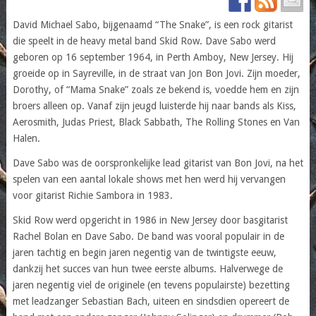
David Michael Sabo, bijgenaamd “The Snake”, is een rock gitarist
die speelt in de heavy metal band Skid Row. Dave Sabo werd
geboren op 16 september 1964, in Perth Amboy, New Jersey. Hij
groeide op in Sayreville, in de straat van Jon Bon Jovi. Zijn moeder,
Dorothy, of “Mama Snake” zoals ze bekend is, voedde hem en zijn
broers alleen op. Vanaf zijn jeugd luisterde hij naar bands als Kiss,
Aerosmith, Judas Priest, Black Sabbath, The Rolling Stones en Van
Halen.
Dave Sabo was de oorspronkelijke lead gitarist van Bon Jovi, na het
spelen van een aantal lokale shows met hen werd hij vervangen
voor gitarist Richie Sambora in 1983.
Skid Row werd opgericht in 1986 in New Jersey door basgitarist
Rachel Bolan en Dave Sabo. De band was vooral populair in de
jaren tachtig en begin jaren negentig van de twintigste eeuw,
dankzij het succes van hun twee eerste albums. Halverwege de
jaren negentig viel de originele (en tevens populairste) bezetting
met leadzanger Sebastian Bach, uiteen en sindsdien opereert de