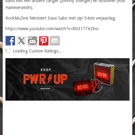
band met een andere zanger (Johnny Solinger) en drummer (Rob
Hammersmith).
RockMuZine feliciteert Dave Sabo met zijn 54ste verjaardag.
https://www.youtube.com/watch?v=8O317T6Zlno
Loading Custom Ratings...