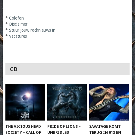
*
Colofon
*
Disclaimer
*
Stuur jouw rocknieuws in
*
Vacatures
CD
THE VICIOUS HEAD
PRIDE OF LIONS –
SAVATAGE KOMT
SOCIETY – CALL OF
UNBRIDLED
TERUG IN 013 EN