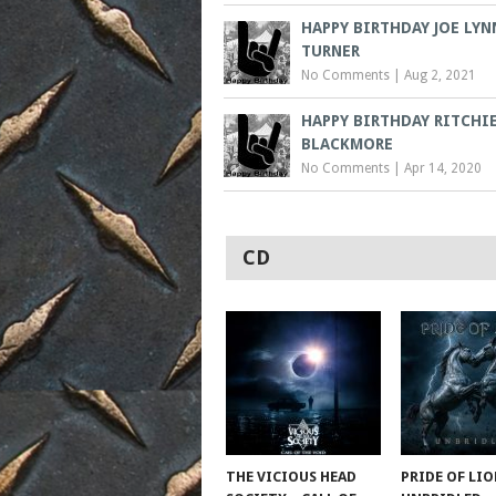
HAPPY BIRTHDAY JOE LYN
TURNER
No Comments
|
Aug 2, 2021
HAPPY BIRTHDAY RITCHI
BLACKMORE
No Comments
|
Apr 14, 2020
CD
THE VICIOUS HEAD
PRIDE OF LIO