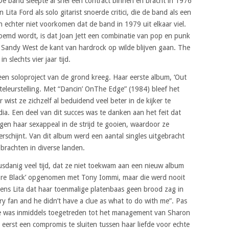
e band sleepte al snel een contract binnen en bracht in 1976
Lita Ford als solo gitarist snoerde critici, die de band als een
 echter niet voorkomen dat de band in 1979 uit elkaar viel.
emd wordt, is dat Joan Jett een combinatie van pop en punk
 Sandy West de kant van hardrock op wilde blijven gaan. The
 slechts vier jaar tijd.
en soloproject van de grond kreeg. Haar eerste album, ‘Out
eleurstelling. Met “Dancin’ OnThe Edge” (1984) bleef het
wist ze zichzelf al beduidend veel beter in de kijker te
ia. Een deel van dit succes was te danken aan het feit dat
gen haar sexappeal in de strijd te gooien, waardoor ze
rschijnt. Van dit album werd een aantal singles uitgebracht
brachten in diverse landen.
usdanig veel tijd, dat ze niet toekwam aan een nieuw album
ore Black’ opgenomen met Tony Iommi, maar die werd nooit
ens Lita dat haar toenmalige platenbaas geen brood zag in
y fan and he didn’t have a clue as what to do with me”. Pas
 Ze was inmiddels toegetreden tot het management van Sharon
 eerst een compromis te sluiten tussen haar liefde voor echte