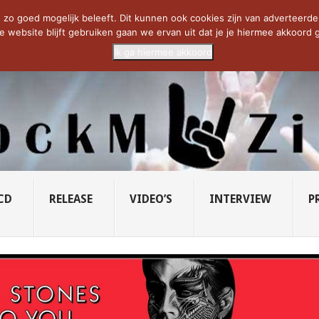
CIETY...
PRIDE OF LIONS – U...
SAVATAGE KOMT TERUG IN 0...
C
zo goed mogelijk beleeft. Dit kunnen ook cookies zijn van adverteerders 
e website blijft gebruiken gaan we ervan uit dat je je hiermee akkoord g
Ik ga hiermee akkoord
CD
RELEASE
VIDEO’S
INTERVIEW
P