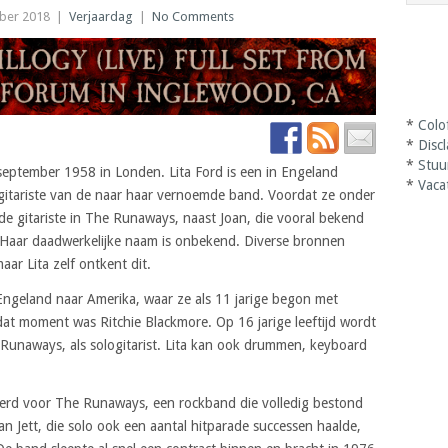
ber 2018
|
Verjaardag
|
No Comments
*
Colo
*
Disc
*
Stuu
eptember 1958 in Londen. Lita Ford is een in Engeland
*
Vaca
itariste van de naar haar vernoemde band. Voordat ze onder
e gitariste in The Runaways, naast Joan, die vooral bekend
. Haar daadwerkelijke naam is onbekend. Diverse bronnen
ar Lita zelf ontkent dit.
n Engeland naar Amerika, waar ze als 11 jarige begon met
dat moment was Ritchie Blackmore. Op 16 jarige leeftijd wordt
e Runaways, als sologitarist. Lita kan ook drummen, keyboard
werd voor The Runaways, een rockband die volledig bestond
n Jett, die solo ook een aantal hitparade successen haalde,