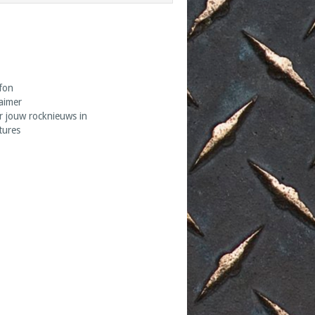
fon
laimer
r jouw rocknieuws in
tures