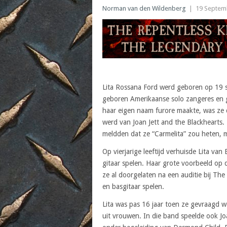
Norman van den Wildenberg
|
19 Septem
Lita Rossana Ford werd geboren op 19 s
geboren Amerikaanse solo zangeres en g
haar eigen naam furore maakte, was ze d
werd van Joan Jett and the Blackhearts
meldden dat ze “Carmelita” zou heten, ma
Op vierjarige leeftijd verhuisde Lita va
gitaar spelen. Haar grote voorbeeld op 
ze al doorgelaten na een auditie bij Th
en basgitaar spelen.
Lita was pas 16 jaar toen ze gevraagd 
uit vrouwen. In die band speelde ook Joa