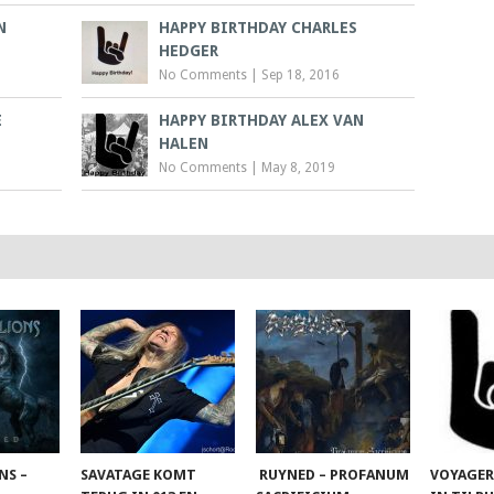
N
HAPPY BIRTHDAY CHARLES
HEDGER
No Comments
|
Sep 18, 2016
E
HAPPY BIRTHDAY ALEX VAN
HALEN
No Comments
|
May 8, 2019
NS –
SAVATAGE KOMT
RUYNED – PROFANUM
VOYAGER