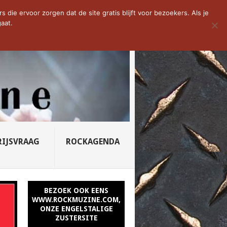
D VAN DE WEEK: SLEEPING...
die ervoor zorgen dat de site gratis blijft voor bezoekers. Als je
aat.
RIJSVRAAG
ROCKAGENDA
BEZOEK OOK EENS
WWW.ROCKMUZINE.COM,
ONZE ENGELSTALIGE
ZUSTERSITE