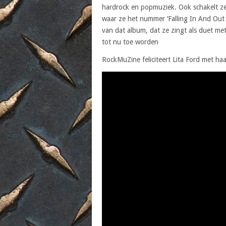
hardrock en popmuziek. Ook schakelt ze
waar ze het nummer ‘Falling In And Out 
van dat album, dat ze zingt als duet m
tot nu toe worden
RockMuZine feliciteert Lita Ford met haa