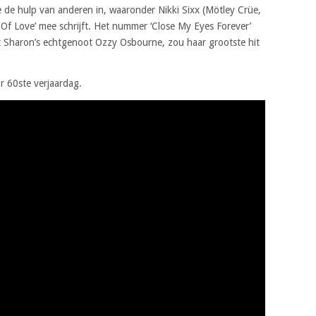
 de hulp van anderen in, waaronder Nikki Sixx (Mötley Crüe,
Of Love’ mee schrijft. Het nummer ‘Close My Eyes Forever’
et Sharon’s echtgenoot Ozzy Osbourne, zou haar grootste hit
r 60ste verjaardag.