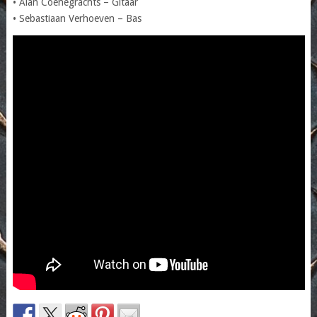
• Alan Coenegrachts – Gitaar
• Sebastiaan Verhoeven – Bas