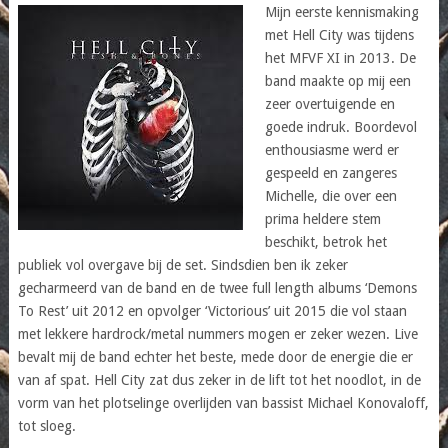
Mijn eerste kennismaking
met Hell City was tijdens
het MFVF XI in 2013. De
band maakte op mij een
zeer overtuigende en
goede indruk. Boordevol
enthousiasme werd er
gespeeld en zangeres
Michelle, die over een
prima heldere stem
beschikt, betrok het
publiek vol overgave bij de set. Sindsdien ben ik zeker
gecharmeerd van de band en de twee full length albums ‘Demons
To Rest’ uit 2012 en opvolger ‘Victorious’ uit 2015 die vol staan
met lekkere hardrock/metal nummers mogen er zeker wezen. Live
bevalt mij de band echter het beste, mede door de energie die er
van af spat. Hell City zat dus zeker in de lift tot het noodlot, in de
vorm van het plotselinge overlijden van bassist Michael Konovaloff,
tot sloeg.