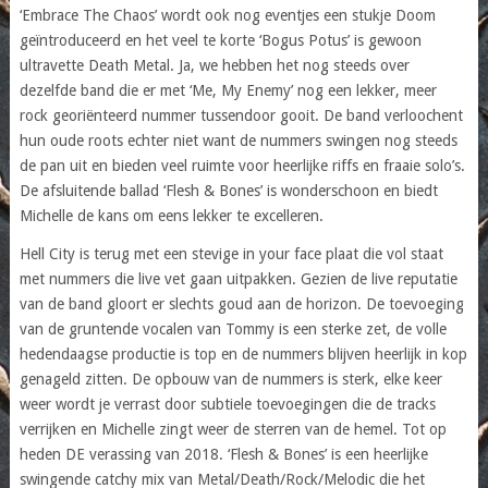
‘Embrace The Chaos’ wordt ook nog eventjes een stukje Doom
geïntroduceerd en het veel te korte ‘Bogus Potus’ is gewoon
ultravette Death Metal. Ja, we hebben het nog steeds over
dezelfde band die er met ‘Me, My Enemy’ nog een lekker, meer
rock georiënteerd nummer tussendoor gooit. De band verloochent
hun oude roots echter niet want de nummers swingen nog steeds
de pan uit en bieden veel ruimte voor heerlijke riffs en fraaie solo’s.
De afsluitende ballad ‘Flesh & Bones’ is wonderschoon en biedt
Michelle de kans om eens lekker te excelleren.
Hell City is terug met een stevige in your face plaat die vol staat
met nummers die live vet gaan uitpakken. Gezien de live reputatie
van de band gloort er slechts goud aan de horizon. De toevoeging
van de gruntende vocalen van Tommy is een sterke zet, de volle
hedendaagse productie is top en de nummers blijven heerlijk in kop
genageld zitten. De opbouw van de nummers is sterk, elke keer
weer wordt je verrast door subtiele toevoegingen die de tracks
verrijken en Michelle zingt weer de sterren van de hemel. Tot op
heden DE verassing van 2018. ‘Flesh & Bones’ is een heerlijke
swingende catchy mix van Metal/Death/Rock/Melodic die het