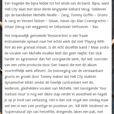
Een tragedie die bijna leidde tot het einde van de band. Bijna, want
Hell City slaat met deze derde langspeler keihard terug. Gebleven
zijn de bandleden Michelle Nivelle – Zang, Tommy Goffin – Drums
& zang en Vincent Noben – Gitaar, nieuw zijn Alan Coenegrachts –
Gitaar (terug van weggeest) en Sebastiaan Verhoeven – Bas.
Het toepasselijk genoemde ‘Ressurection’ is een fraaie
instrumentale opmaat naar het echte werk dat met ‘Playing With
Fire’ als een granaat inslaat. Is dit echt dezelfde band ? Maar zodra
de vocalen van Michelle invallen leidt dat geen twijfel. Een stuk
harder en agressiever dan het voorgaande werk, dat wel, voorzien
van een vette productie door Dan Swanö die met dit album
voortreffelijk werk aflevert. De toevoeging van de verstaanbare
grunts en growls door Tommy maken dat Hell City stukken
dynamischer klinkt omdat dit heerlijk contrasteert met de,
wederom, glasheldere vocalen van Michelle. Het navolgende ‘Your
Darkest Hour’ is nog een dikke stap verder in woestheid en nagelt
je op je stoel van verbazing. Het is dan ook nogal een omslag maar
wel een in een zeer prettige en positieve zin. ‘Kill With Kindness’ en
‘Supernatural’ zijn van hetzelfde, dreigende, laken een pak, met