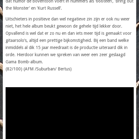
dat humor de boventoon voert in nummers als ‘666teen’, ‘Bring out
the Monster’ en ‘Kurt Russell’.
Uitschieters in positieve dan wel negatieve zin zijn er ook nu weer
niet, het hele album beukt gewoon de gehele tijd lekker door.
Opvallend is wel dat er zo nu en dan iets meer tijd is gemaakt voor
gitaarsolo’s, altijd een prettige bijkomstigheid. Bij een band welke
inmiddels al dik 15 jaar meedraait is de productie uiteraard dik in
orde. Hierdoor kunnen we spreken van weer een zeer geslaagd
Gama Bomb-album.
(82/100) (AFM /Suburban/ Bertus)