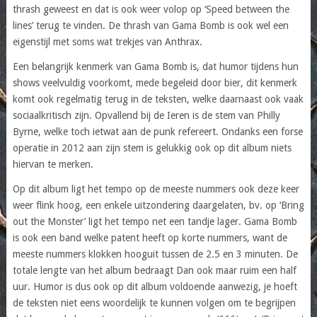
thrash geweest en dat is ook weer volop op ‘Speed between the
lines’ terug te vinden. De thrash van Gama Bomb is ook wel een
eigenstijl met soms wat trekjes van Anthrax.
Een belangrijk kenmerk van Gama Bomb is, dat humor tijdens hun
shows veelvuldig voorkomt, mede begeleid door bier, dit kenmerk
komt ook regelmatig terug in de teksten, welke daarnaast ook vaak
sociaalkritisch zijn. Opvallend bij de Ieren is de stem van Philly
Byrne, welke toch ietwat aan de punk refereert. Ondanks een forse
operatie in 2012 aan zijn stem is gelukkig ook op dit album niets
hiervan te merken.
Op dit album ligt het tempo op de meeste nummers ook deze keer
weer flink hoog, een enkele uitzondering daargelaten, bv. op ‘Bring
out the Monster’ ligt het tempo net een tandje lager. Gama Bomb
is ook een band welke patent heeft op korte nummers, want de
meeste nummers klokken hooguit tussen de 2.5 en 3 minuten. De
totale lengte van het album bedraagt Dan ook maar ruim een half
uur. Humor is dus ook op dit album voldoende aanwezig, je hoeft
de teksten niet eens woordelijk te kunnen volgen om te begrijpen