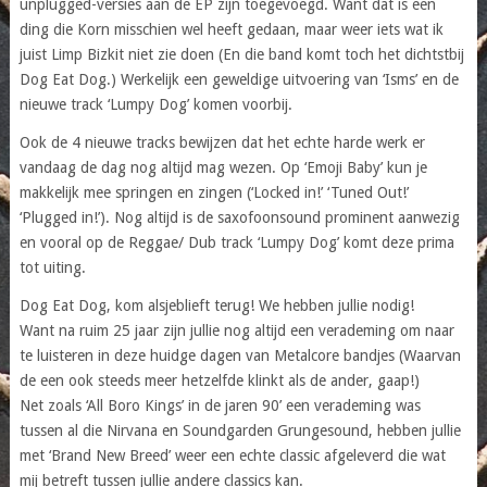
unplugged-versies aan de EP zijn toegevoegd. Want dat is een
ding die Korn misschien wel heeft gedaan, maar weer iets wat ik
juist Limp Bizkit niet zie doen (En die band komt toch het dichtstbij
Dog Eat Dog.) Werkelijk een geweldige uitvoering van ‘Isms’ en de
nieuwe track ‘Lumpy Dog’ komen voorbij.
Ook de 4 nieuwe tracks bewijzen dat het echte harde werk er
vandaag de dag nog altijd mag wezen. Op ‘Emoji Baby’ kun je
makkelijk mee springen en zingen (‘Locked in!’ ‘Tuned Out!’
‘Plugged in!’). Nog altijd is de saxofoonsound prominent aanwezig
en vooral op de Reggae/ Dub track ‘Lumpy Dog’ komt deze prima
tot uiting.
Dog Eat Dog, kom alsjeblieft terug! We hebben jullie nodig!
Want na ruim 25 jaar zijn jullie nog altijd een verademing om naar
te luisteren in deze huidge dagen van Metalcore bandjes (Waarvan
de een ook steeds meer hetzelfde klinkt als de ander, gaap!)
Net zoals ‘All Boro Kings’ in de jaren 90’ een verademing was
tussen al die Nirvana en Soundgarden Grungesound, hebben jullie
met ‘Brand New Breed’ weer een echte classic afgeleverd die wat
mij betreft tussen jullie andere classics kan.