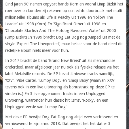
Eind jaren 90’ namen copycat bands Korn en vooral Limp Bizkit het
roer over en konden zij rekenen op een echte doorbraak met multi-
millionseller albums als ‘Life is Peachy uit 1996 en ‘Follow The
Leader’ uit 1998 (Korn) En ‘Significant Other’ uit 1998 en
‘Chocolate Starfish And The Hotdog Flavoured Water’ uit 2000
(Limp Bizkit) In 1999 bracht Dog Eat Dog nog ‘Amped’ uit met de
single ‘Expect The Unexpected’, maar helaas voor de band deed dit
redelijke album niets meer voor hun.
In 2017 bracht de band ‘Brand New Breed’ uit als merchandise
onderdeel, maar afgelopen jaar nu ook als fysieke release via het
label Metalville records. De EP bevat 4 nieuwe tracks namelijk,
‘XXV’, ‘Vibe Cartel’, ‘Lumpy Dog’, en ‘Emoji Baby’ (waarvan ‘XXV’
tevens ook in een live uitvoering als bonustrack op deze EP te
vinden is.) En 3 live opgenomen tracks in een Unplugged
uitvoering, waaronder hun classic hit ‘Isms’, ‘Rocky’, en een
Unplugged-versie van ‘Lumpy Dog’.
Met deze EP bewijst Dog Eat Dog nog altijd even verfrissend en
vernieuwend te zijn anno 2018. Dat bewijst het feit dat er 3