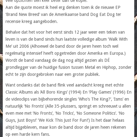
vele opzichten tien keer beter dan de kopie.
Aan die quote moest ik heel erg denken toen ik de nieuwe EP
‘Brand New Breed’ van de Amerikaanse band Dog Eat Dog ter
recensie kreeg aangeboden.
Behalve dat het voor het eerst sinds 12 jaar weer een teken van
leven is van de band sinds hun laatste volledige album ‘Walk With
Me’ uit 2006 (Alhoewel de band door de jaren heen toch wel
regelmatig intensief heeft opgetreden door Amerika en Europa.)
Wordt de band vandaag de dag nog altijd gezien als DÉ
grondlegger van de huidige fusion tussen Metal en Hiphop, zonder
echt te zijn doorgebroken naar een groter publiek.
Want ondanks dat de band flink veel aandacht kreeg met echte
Classic Albums als ‘All Boro Kings’ (1994) En ‘Play Games’ (1996) En
de videoclips van bijbehorende singles ‘Who’s The King?’, ‘Isms’ en
natuurlijk ‘No Fronts’ (Alle 35-plussers, springt en schreeuwt u allen
even mee met ‘No Fronts’, ‘No Tricks’, ‘No Someone Politics’. ‘No
Guys, Just Boys!’ ‘We Kick This Just For Fun!’) Is het daar helaas
altijd bijgebleven, maar kon de band door de jaren heen rekenen
op een harde kern fans.