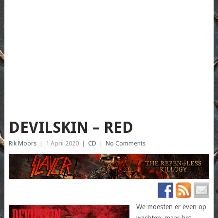
DEVILSKIN – RED
Rik Moors
|
1 April 2020
|
CD
|
No Comments
We moesten er even op
wachten, maar het