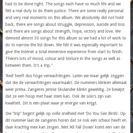
had to be done right. The songs each have so much life and we
felt a real duty to do them justice. There are some really personal
and very real moments on this album. We absolutely did not hold
back, there are songs about struggle, depression, suicide and loss
and there are songs about strength, hope, victory and love. We
demoed almost 30 songs for this album so we had a lot of work to
do to narrow the list down. We felt it was especially important to
give the listener a total immersive experience from start to finish.
There’s lots of mood, colour and texture in the songs as well as
between them. It’s a trip.”
‘Red’ heeft dus hoge verwachtingen. Laten we maar gelijk zeggen
dat die de verwachtingen waarmaakt. De nummers klinken allemaal
weer prima. Zangeres Jennie Skulander klinkt geweldig. Ze bewijst
dat ze een hoop met haar stem kan. Ook de solo’s zijn van
kwaliteit. Dit is een plaat waar je energie van krijgt.
Die ”trip” begint gelijk op volle snelheid met ‘Do You See Birds’. Op
dit nummer laat de zangeres horen dat ze ook een scheur heeft en
daar krachtig mee kan zingen. Met ‘All Fall Down’ komt een van de