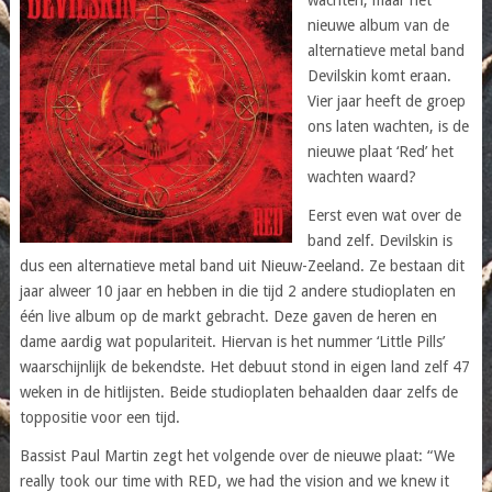
nieuwe album van de
alternatieve metal band
Devilskin komt eraan.
Vier jaar heeft de groep
ons laten wachten, is de
nieuwe plaat ‘Red’ het
wachten waard?
Eerst even wat over de
band zelf. Devilskin is
dus een alternatieve metal band uit Nieuw-Zeeland. Ze bestaan dit
jaar alweer 10 jaar en hebben in die tijd 2 andere studioplaten en
één live album op de markt gebracht. Deze gaven de heren en
dame aardig wat populariteit. Hiervan is het nummer ‘Little Pills’
waarschijnlijk de bekendste. Het debuut stond in eigen land zelf 47
weken in de hitlijsten. Beide studioplaten behaalden daar zelfs de
toppositie voor een tijd.
Bassist Paul Martin zegt het volgende over de nieuwe plaat: “We
really took our time with RED, we had the vision and we knew it