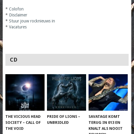
*
Colofon
*
Disclaimer
*
Stuur jouw rocknieuws in
*
Vacatures
CD
THE VICIOUS HEAD
PRIDE OF LIONS –
SAVATAGE KOMT
SOCIETY – CALL OF
UNBRIDLED
TERUG IN 013 EN
THE VOID
KNALT ALS NOOIT