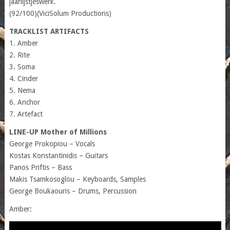
jaarlijstjeswerk.
(92/100)(ViciSolum Productions)
TRACKLIST ARTIFACTS
1. Amber
2. Rite
3. Soma
4. Cinder
5. Nema
6. Anchor
7. Artefact
LINE-UP Mother of Millions
George Prokopiou – Vocals
Kostas Konstantinidis – Guitars
Panos Priftis – Bass
Makis Tsamkosoglou – Keyboards, Samples
George Boukaouris – Drums, Percussion
Amber: