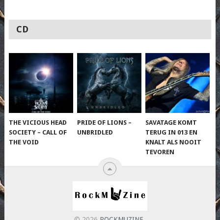
CD
THE VICIOUS HEAD
PRIDE OF LIONS –
SAVATAGE KOMT
SOCIETY – CALL OF
UNBRIDLED
TERUG IN 013 EN
THE VOID
KNALT ALS NOOIT
TEVOREN
© 2026
ROCKMUZINE
.