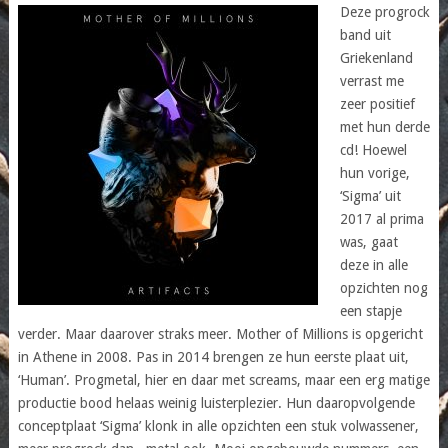
Deze progrock
band uit
Griekenland
verrast me
zeer positief
met hun derde
cd! Hoewel
hun vorige,
‘Sigma’ uit
2017 al prima
was, gaat
deze in alle
opzichten nog
een stapje
verder. Maar daarover straks meer. Mother of Millions is opgericht
in Athene in 2008. Pas in 2014 brengen ze hun eerste plaat uit,
‘Human’. Progmetal, hier en daar met screams, maar een erg matige
productie bood helaas weinig luisterplezier. Hun daaropvolgende
conceptplaat ‘Sigma’ klonk in alle opzichten een stuk volwassener,