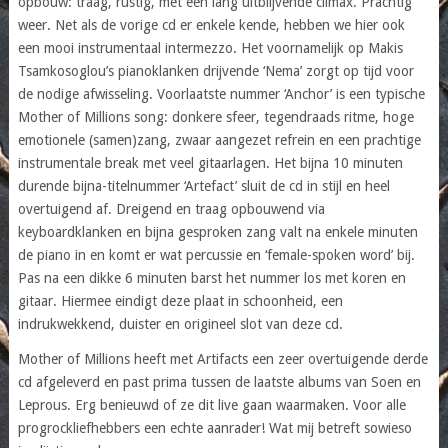
opbouw: traag, rustig, met een lang uitblijvende climax. Prachtig
weer. Net als de vorige cd er enkele kende, hebben we hier ook
een mooi instrumentaal intermezzo. Het voornamelijk op Makis
Tsamkosoglou’s pianoklanken drijvende ‘Nema’ zorgt op tijd voor
de nodige afwisseling. Voorlaatste nummer ‘Anchor’ is een typische
Mother of Millions song: donkere sfeer, tegendraads ritme, hoge
emotionele (samen)zang, zwaar aangezet refrein en een prachtige
instrumentale break met veel gitaarlagen. Het bijna 10 minuten
durende bijna-titelnummer ‘Artefact’ sluit de cd in stijl en heel
overtuigend af. Dreigend en traag opbouwend via
keyboardklanken en bijna gesproken zang valt na enkele minuten
de piano in en komt er wat percussie en ‘female-spoken word’ bij.
Pas na een dikke 6 minuten barst het nummer los met koren en
gitaar. Hiermee eindigt deze plaat in schoonheid, een
indrukwekkend, duister en origineel slot van deze cd.
Mother of Millions heeft met Artifacts een zeer overtuigende derde
cd afgeleverd en past prima tussen de laatste albums van Soen en
Leprous. Erg benieuwd of ze dit live gaan waarmaken. Voor alle
progrockliefhebbers een echte aanrader! Wat mij betreft sowieso