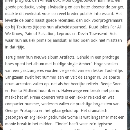
meer progrock dan –metal ook. Mooi opgebouwde nummers, een
goede productie, volop afwisseling en een beter doserende zanger,
maakte dit werkstuk voor een veel breder publiek interessant. Het
leverde de band naast goede recensies, dan ook voorprogramma’s
op bij Textures (tijdens hun afscheidstournee), Ruud Jolie’s For All
We Know, Pain of Salvation, Leprous en Devin Townsend. Acts
waar hun muziek prima bij aansluit, al had Soen ook niet misstaan
in dat rijtje.
Terug naar hun nieuwe album Artifacts. Gehuld in een prachtige
hoes opent het album met huidige single ‘Amber’. Hoge vocalen
van een gastzangeres worden vergezeld van een lekker Tool-riffje.
Langzaam zwelt het nummer aan en valt de zanger in. De aparte
drum-accenten vallen op, net als het heerlijke refrein. Beetje Soen
en Fair to Midland hoor ik erin. Halverwege een break met piano
maakt het af. Prima opener! ‘Rite’ is een lekker relaxed en wat
compacter nummer, wederom vallen de prachtige hoge stem van
George Prokopiou en het gitaargeluid op. Het dramatisch
gezongen en erg lekker gedrumde ‘Soma’ is wat langzamer met een
mooie break in het midden. ‘Cinder’ heeft weer zo’n typische