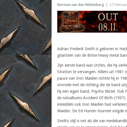
Norman van den Wildenberg
|
27 Februar
Adrian Frederik Smith is geboren in Hac
gitaristen van de Britse heavy metal ba
Zijn eerste band was Urchin, die hij ver
Stratton te vervangen. Killers uit 1981 i
pauze van Iron Maiden richtte hij in 19
onvrede met de richting die de band ui
hij een eigen band, Psycho Motel. Ook 
de soloalbums Accident Of Birth (1997)
inmiddels ook Iron Maiden had verlaten
Maiden. De Ed Hunter-tournee volgde no
Smiths stijl is net als die van medeband