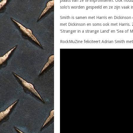
plaats van ze te improviseren. Ook houdt
solo’s worden gespeeld en ze zijn vaak 
Smith is samen met Harris en Dickinson d
met Dickinson en soms ook met Harris. Zi
‘Stranger in a strange Land’ en ‘Sea of
RockMuZine feliciteert Adrian Smith met 