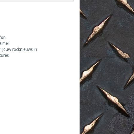
fon
laimer
r jouw rocknieuws in
tures