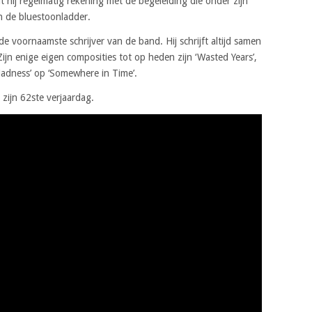
 hij regelmatig rekening met de begeleiding die onder zijn
in de bluestoonladder.
e voornaamste schrijver van de band. Hij schrijft altijd samen
jn enige eigen composities tot op heden zijn ‘Wasted Years’,
 Madness’ op ‘Somewhere in Time’.
zijn 62ste verjaardag.