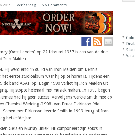
y 2019
|
Verjaardag
|
No Comments
*
Colo
*
Disc
*
Stuu
kney (Oost-Londen) op 27 februari 1957 is een van de drie
*
Vaca
nd Iron Maiden.
liet. Hij werd eind 1980 lid van Iron Maiden om Dennis
s het eerste studioalbum waar hij op te horen is. Tijdens een
89 de band ASAP op. Begin 1990 verliet hij Iron Maiden uit
tging. Hij stopte helemaal met muziek maken. In 1993 begon
hiermee had hij geen succes. Vervolgens werkte Smith mee op
 en Chemical Wedding (1998) van Bruce Dickinson (die
). Samen met Dickinson keerde Smith in 1999 terug bij Iron
g hetzelfde jaar.
leden Gers en Murray uniek. Hij componeert zijn solo’s in