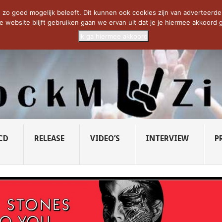
CIETY...
PRIDE OF LIONS – U...
SAVATAGE KOMT TERUG IN 0...
C
zo goed mogelijk beleeft. Dit kunnen ook cookies zijn van adverteerders 
e website blijft gebruiken gaan we ervan uit dat je je hiermee akkoord g
Ik ga hiermee akkoord
CD
RELEASE
VIDEO’S
INTERVIEW
P