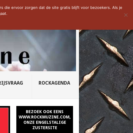
D VAN DE WEEK: SLEEPING...
die ervoor zorgen dat de site gratis blijft voor bezoekers. Als je
aat.
RIJSVRAAG
ROCKAGENDA
BEZOEK OOK EENS
WWW.ROCKMUZINE.COM,
ONZE ENGELSTALIGE
ZUSTERSITE