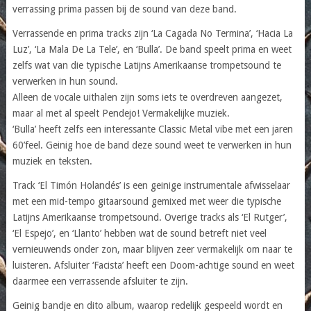
verrassing prima passen bij de sound van deze band.
Verrassende en prima tracks zijn ‘La Cagada No Termina’, ‘Hacia La
Luz’, ‘La Mala De La Tele’, en ‘Bulla’. De band speelt prima en weet
zelfs wat van die typische Latijns Amerikaanse trompetsound te
verwerken in hun sound.
Alleen de vocale uithalen zijn soms iets te overdreven aangezet,
maar al met al speelt Pendejo! Vermakelijke muziek.
‘Bulla’ heeft zelfs een interessante Classic Metal vibe met een jaren
60’feel. Geinig hoe de band deze sound weet te verwerken in hun
muziek en teksten.
Track ‘El Timón Holandés’ is een geinige instrumentale afwisselaar
met een mid-tempo gitaarsound gemixed met weer die typische
Latijns Amerikaanse trompetsound. Overige tracks als ‘El Rutger’,
‘El Espejo’, en ‘Llanto’ hebben wat de sound betreft niet veel
vernieuwends onder zon, maar blijven zeer vermakelijk om naar te
luisteren. Afsluiter ‘Facista’ heeft een Doom-achtige sound en weet
daarmee een verrassende afsluiter te zijn.
Geinig bandje en dito album, waarop redelijk gespeeld wordt en