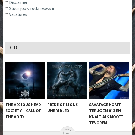
*
Disclaimer
*
Stuur jouw rocknieuws in
*
Vacatures
CD
THE VICIOUS HEAD
PRIDE OF LIONS –
SAVATAGE KOMT
SOCIETY – CALL OF
UNBRIDLED
TERUG IN 013 EN
THE VOID
KNALT ALS NOOIT
TEVOREN