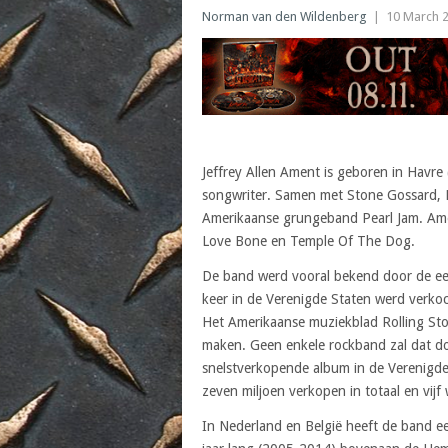
Norman van den Wildenberg
|
10 March 
Jeffrey Allen Ament is geboren in Havr
songwriter. Samen met Stone Gossard, M
Amerikaanse grungeband Pearl Jam. Amen
Love Bone en Temple Of The Dog.
De band werd vooral bekend door de eer
keer in de Verenigde Staten werd verkocht
Het Amerikaanse muziekblad Rolling Ston
maken. Geen enkele rockband zal dat do
snelstverkopende album in de Verenigde
zeven miljoen verkopen in totaal en vij
In Nederland en België heeft de band een