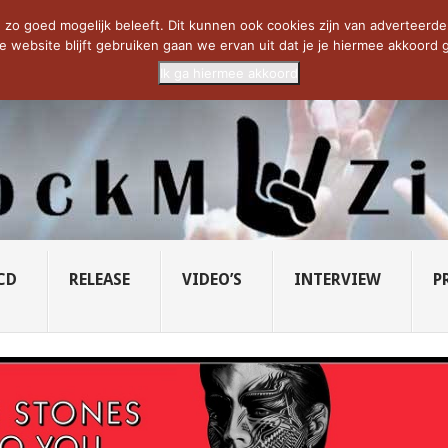
CIETY...
PRIDE OF LIONS – U...
SAVATAGE KOMT TERUG IN 0...
C
zo goed mogelijk beleeft. Dit kunnen ook cookies zijn van adverteerders 
e website blijft gebruiken gaan we ervan uit dat je je hiermee akkoord g
Ik ga hiermee akkoord
CD
RELEASE
VIDEO’S
INTERVIEW
P