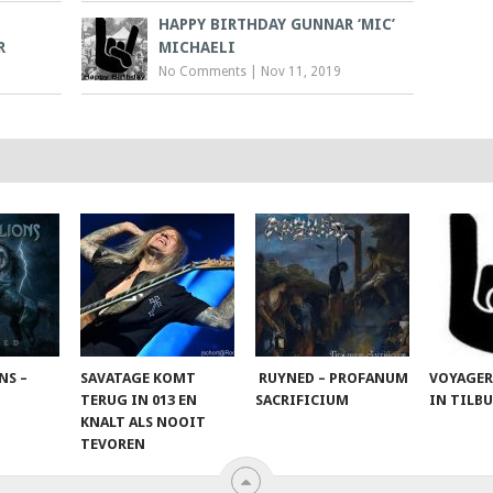
HAPPY BIRTHDAY GUNNAR ‘MIC’
R
MICHAELI
No Comments
|
Nov 11, 2019
NS –
SAVATAGE KOMT
RUYNED – PROFANUM
VOYAGER
TERUG IN 013 EN
SACRIFICIUM
IN TILB
KNALT ALS NOOIT
TEVOREN