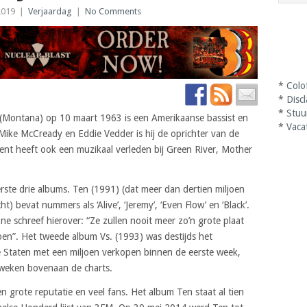
2019
|
Verjaardag
|
No Comments
*
Colo
*
Disc
*
Stuu
e (Montana) op 10 maart 1963 is een Amerikaanse bassist en
*
Vaca
ike McCready en Eddie Vedder is hij de oprichter van de
t heeft ook een muzikaal verleden bij Green River, Mother
ste drie albums. Ten (1991) (dat meer dan dertien miljoen
) bevat nummers als ‘Alive’, ‘Jeremy’, ‘Even Flow’ en ‘Black’.
e schreef hierover: “Ze zullen nooit meer zo’n grote plaat
en”. Het tweede album Vs. (1993) was destijds het
 Staten met een miljoen verkopen binnen de eerste week,
f weken bovenaan de charts.
 grote reputatie en veel fans. Het album Ten staat al tien