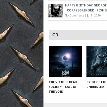
HAPPY BIRTHDAY GEORGE
´CORPSEGRINDER´ FISHE
No Comments
|
Jul 8, 2020
CD
THE VICIOUS HEAD
PRIDE OF LIO
SOCIETY – CALL OF
UNBRIDLED
THE VOID