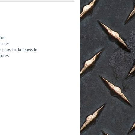
fon
laimer
r jouw rocknieuws in
tures