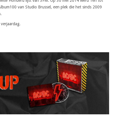
else Honderd lijst van 3FM. Op 30 mei 2014 werd Ten tot
Album100 van Studio Brussel, een plek die het sinds 2009
.
 verjaardag.