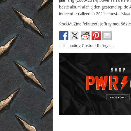
jaar lang (2005-2014) bovenaan de Hem
beste album aller tijden gestemd op de 
inneemt en alleen in 2011 moest afstaan
RockMuZine feliciteert Jeffrey met 56ste
Loading Custom Ratings...