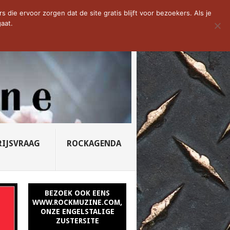
D VAN DE WEEK: SLEEPING...
die ervoor zorgen dat de site gratis blijft voor bezoekers. Als je
aat.
RIJSVRAAG
ROCKAGENDA
BEZOEK OOK EENS
WWW.ROCKMUZINE.COM,
ONZE ENGELSTALIGE
ZUSTERSITE