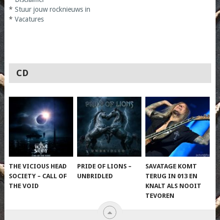
*
Stuur jouw rocknieuws in
*
Vacatures
CD
THE VICIOUS HEAD
PRIDE OF LIONS –
SAVATAGE KOMT
SOCIETY – CALL OF
UNBRIDLED
TERUG IN 013 EN
THE VOID
KNALT ALS NOOIT
TEVOREN