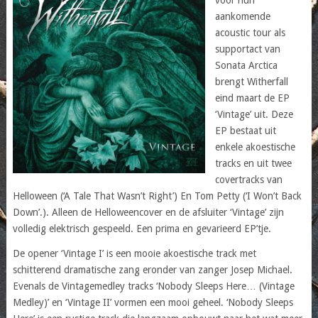
aankomende
acoustic tour
als
supportact
van
Sonata Arctica
brengt
Witherfall
eind
maart
de EP
‘Vintage’
uit
. Deze
EP
bestaat
uit
enkele
akoestische
tracks en
uit
twee
covertracks
van
Helloween (‘A Tale That Wasn’t Right’) En Tom Petty (‘I Won’t Back
Down’.). Alleen de Helloweencover en de afsluiter ‘Vintage’ zijn
volledig elektrisch gespeeld. Een prima en gevarieerd EP’tje.
De opener ‘Vintage I’ is een mooie akoestische track met
schitterend dramatische zang eronder van zanger Josep Michael.
Evenals de Vintagemedley tracks ‘Nobody Sleeps Here… (Vintage
Medley)’ en ‘Vintage II’ vormen een mooi geheel. ‘Nobody Sleeps