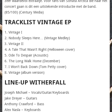
zeer waardevol extraatje. Voor fans van Sonata Arctica die naar het
concert gaan is dit een uitstekende introductie met de band.
(85/100) (Century Media)
TRACKLIST VINTAGE EP
1. Vintage I
2. Nobody Sleeps Here… (Vintage Medley)
3. Vintage II
4. A Tale That Wasn’t Right (Helloween cover)
5. Ode To Despair (Acoustic)
6. The Long Walk Home (December)
7. I Won’t Back Down (Tom Petty cover)
8. Vintage (album version)
LINE-UP WITHERFALL
Joseph Michael – Vocals/Guitar/Keyboards
Jake Dreyer – Guitars
Anthony Crawford – Bass
Alex Nasla – Keyboards