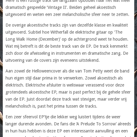
Here’ is een rustige track die langzaam opbouwt naar het wat meer
dramatisch gespeelde ‘Vintage II’. Beiden geheel akoestisch
uitgevoerd en weten een zeer melancholische sfeer neer te zetten.
De overige akoestische tracks zijn van dezelfde klasse en kwaliteit
uitgevoerd. Subtiel hoe Witherfall de elektrische gitaar op ‘The
Long Walk Home (December)’ op de achtergrond weet te houden.
Wat mij betreft is dit de beste track van de EP. De track kenmerkt
zich door de afwisseling in instrumenten en dramatische zang. De
uitvoering van de covers zijn eveneens uitstekend.
Aan zowel de Helloweencover als die van Tom Petty weet de band
hun eigen stijl daar prima in te verwerken. Zowel akoestisch als
elektrisch. Elektrische afsluiter is weliswaar verassend voor deze
grotendeels akoestische EP, maar is past perfect bij de gehele sfeer
van de EP. Juist doordat deze track wat steviger, maar verder vrij
melancholisch is, past het prima tussen de tracks.
Een zeer sfeervol EP’tje die lekker weg luistert tijdens de weer
langer durende avonden. De fans die ‘A Prelude To Sorrow’ alreeds
in hun huis hebben is deze EP een interessante aanvulling en een