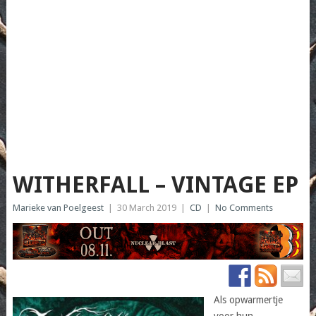
WITHERFALL – VINTAGE EP
Marieke van Poelgeest
|
30 March 2019
|
CD
|
No Comments
Als
opwarmertje
voor
hun