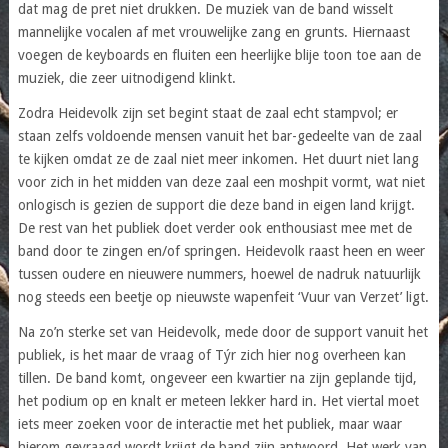
dat mag de pret niet drukken. De muziek van de band wisselt
mannelijke vocalen af met vrouwelijke zang en grunts. Hiernaast
voegen de keyboards en fluiten een heerlijke blije toon toe aan de
muziek, die zeer uitnodigend klinkt.
Zodra Heidevolk zijn set begint staat de zaal echt stampvol; er
staan zelfs voldoende mensen vanuit het bar-gedeelte van de zaal
te kijken omdat ze de zaal niet meer inkomen. Het duurt niet lang
voor zich in het midden van deze zaal een moshpit vormt, wat niet
onlogisch is gezien de support die deze band in eigen land krijgt.
De rest van het publiek doet verder ook enthousiast mee met de
band door te zingen en/of springen. Heidevolk raast heen en weer
tussen oudere en nieuwere nummers, hoewel de nadruk natuurlijk
nog steeds een beetje op nieuwste wapenfeit ‘Vuur van Verzet’ ligt.
Na zo’n sterke set van Heidevolk, mede door de support vanuit het
publiek, is het maar de vraag of Týr zich hier nog overheen kan
tillen. De band komt, ongeveer een kwartier na zijn geplande tijd,
het podium op en knalt er meteen lekker hard in. Het viertal moet
iets meer zoeken voor de interactie met het publiek, maar waar
hierom gevraagd wordt krijgt de band zijn antwoord. Het werk van