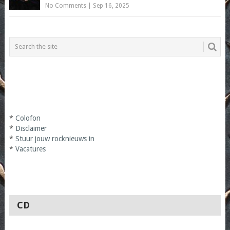
No Comments
|
Sep 16, 2025
*
Colofon
*
Disclaimer
*
Stuur jouw rocknieuws in
*
Vacatures
CD