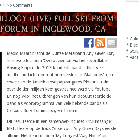
D
|
No Comments
*
Colo
*
Disc
*
Stuu
Medio Maart bracht de Duitse Metalband Any Given Day
*
Vaca
hun tweede album ‘Overpower’ uit via het recordlabel
Arising Empire. In 2013 kende de band al flink veel
media-aandacht doordat hun versie van ‘Diamonds’, een
cover van de Amerikaanse popzangeres Rihanna, ruim
over de tien miljoen keer gestreamed werd via Youtube.
En nog voor het uitbrengen van hun debuut toerde de
band als voorprogramma van vele bekende bands als
Caliban, Bury Tommorow, en Trivium.
Dit resulteerde in een samenwerking met Triviumzanger
Matt Heafy op de track ‘Arise’ voor Any Given Days eerste
album. Het debuutalbum ‘My Longest Way Home’ uit