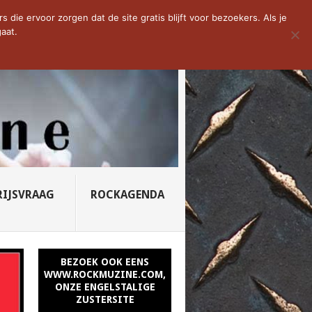
D VAN DE WEEK: SLEEPING...
die ervoor zorgen dat de site gratis blijft voor bezoekers. Als je
aat.
RIJSVRAAG
ROCKAGENDA
BEZOEK OOK EENS
WWW.ROCKMUZINE.COM,
ONZE ENGELSTALIGE
ZUSTERSITE