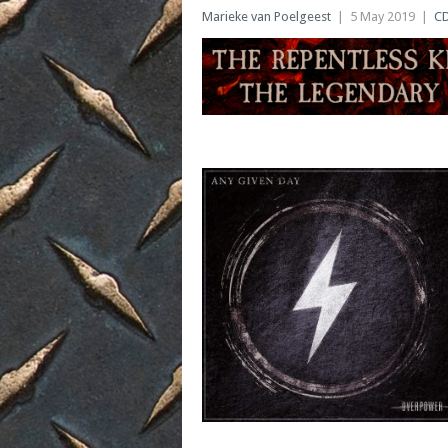
Marieke van Poelgeest
|
5 May 2019
|
C