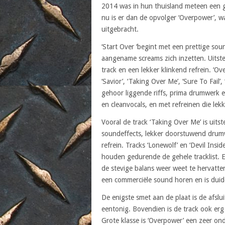
2014 was in hun thuisland meteen een gr
nu is er dan de opvolger ‘Overpower’, waa
uitgebracht.
‘Start Over ‘begint met een prettige soun
aangename screams zich inzetten. Uitste
track en een lekker klinkend refrein. ‘Ov
‘Savior’, ‘Taking Over Me’, ‘Sure To Fail’
gehoor liggende riffs, prima drumwerk e
en cleanvocals, en met refreinen die lekk
Vooral de track ‘Taking Over Me’ is uit
soundeffects, lekker doorstuwend drumwe
refrein. Tracks ‘Lonewolf’ en ‘Devil Insid
houden gedurende de gehele tracklist. En
de stevige balans weer weet te hervatten
een commerciële sound horen en is duide
De enigste smet aan de plaat is de afslui
eentonig. Bovendien is de track ook erg
Grote klasse is ‘Overpower’ een zeer ond