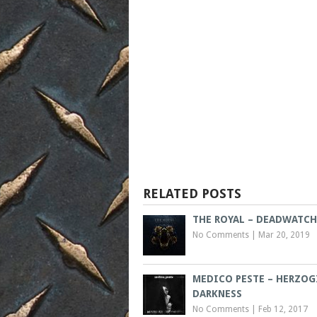
RELATED POSTS
THE ROYAL – DEADWATCH
No Comments
|
Mar 20, 2019
MEDICO PESTE – HERZOG
DARKNESS
No Comments
|
Feb 12, 2017