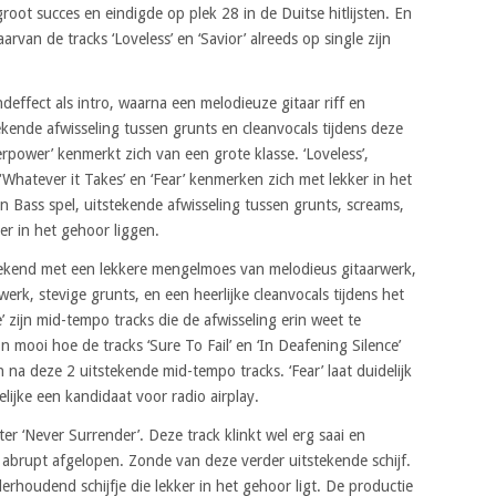
oot succes en eindigde op plek 28 in de Duitse hitlijsten. En
rvan de tracks ‘Loveless’ en ‘Savior’ alreeds op single zijn
deffect als intro, waarna een melodieuze gitaar riff en
kende afwisseling tussen grunts en cleanvocals tijdens deze
erpower’ kenmerkt zich van een grote klasse. ‘Loveless’,
, ‘Whatever it Takes’ en ‘Fear’ kenmerken zich met lekker in het
n Bass spel, uitstekende afwisseling tussen grunts, screams,
er in het gehoor liggen.
stekend met een lekkere mengelmoes van melodieus gitaarwerk,
rk, stevige grunts, en een heerlijke cleanvocals tijdens het
e’ zijn mid-tempo tracks die de afwisseling erin weet te
 mooi hoe de tracks ‘Sure To Fail’ en ‘In Deafening Silence’
 na deze 2 uitstekende mid-tempo tracks. ‘Fear’ laat duidelijk
lijke een kandidaat voor radio airplay.
ter ‘Never Surrender’. Deze track klinkt wel erg saai en
 abrupt afgelopen. Zonde van deze verder uitstekende schijf.
erhoudend schijfje die lekker in het gehoor ligt. De productie