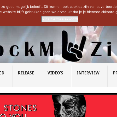
CIETY...
PRIDE OF LIONS – U...
SAVATAGE KOMT TERUG IN 0...
C
zo goed mogelijk beleeft. Dit kunnen ook cookies zijn van adverteerders 
e website blijft gebruiken gaan we ervan uit dat je je hiermee akkoord g
Ik ga hiermee akkoord
CD
RELEASE
VIDEO’S
INTERVIEW
P