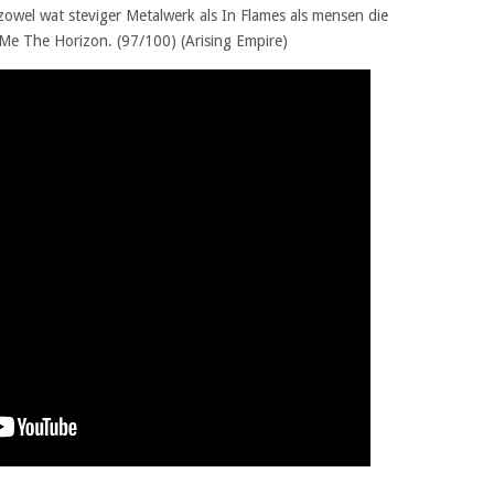
 zowel wat steviger Metalwerk als In Flames als mensen die
 Me The Horizon. (97/100) (Arising Empire)