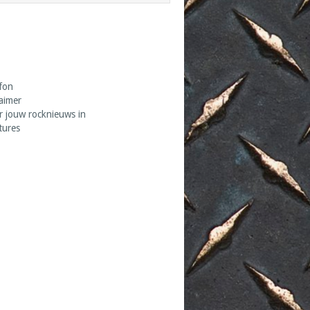
fon
laimer
r jouw rocknieuws in
tures