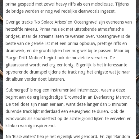
prima gespeeld met zowel heavy riffs als een melodieuze. Tijdens
de bridge worden er nog wel redelijke cleanvocals ingezet.
Overige tracks ‘No Solace Arises’ en ‘Oceangrave’ zijn eveneens van
hetzelfde niveau. Prima muziek met uitstekende atmosferische
bridges, maar de screams laten te wensen over. ‘Oceangrave’ is de
beste van de gehele list met een prima opbouw, prettige riffs en
drumwerk, en de grunts lijken hier nog wel bij te passen. Maar bij
‘Surge Drift Motion’ begint ook de muziek te vervelen. De
gitaarsound wordt wel erg eentonig. Eigenlijk is het interessante
opvoerende drumspel tijdens de track nog het enigste wat je naar
dit album verder doet luisteren.
‘Submerged’ is nog een instrumentaal intermezzo, waarna deze
begint aan de erg langdradige ‘Drowned in an Everlasting Mantra’.
De titel doet zijn naam eer aan, want deze langer dan 5 minuten
durende track lijkt inderdaad een eeuwigheid te duren. Ook de
echovocals als soundeffect op de achtergrond lijken te vervelen en
klinken weinig inspirerend.
Na ‘Blackwaters’ heb je het eigenlijk wel gehoord. En zijn ‘Random