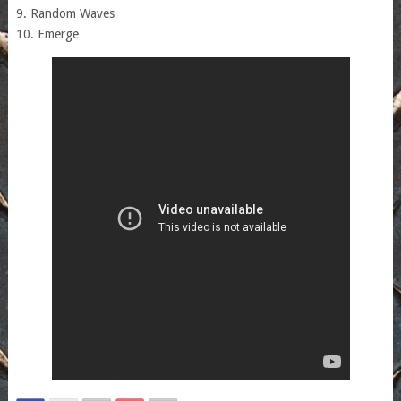
9. Random Waves
10. Emerge