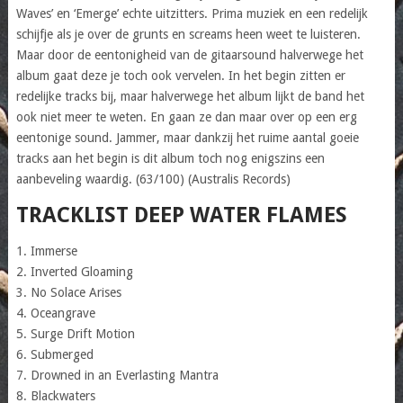
Waves’ en ‘Emerge’ echte uitzitters. Prima muziek en een redelijk
schijfje als je over de grunts en screams heen weet te luisteren.
Maar door de eentonigheid van de gitaarsound halverwege het
album gaat deze je toch ook vervelen. In het begin zitten er
redelijke tracks bij, maar halverwege het album lijkt de band het
ook niet meer te weten. En gaan ze dan maar over op een erg
eentonige sound. Jammer, maar dankzij het ruime aantal goeie
tracks aan het begin is dit album toch nog enigszins een
aanbeveling waardig. (63/100) (Australis Records)
TRACKLIST DEEP WATER FLAMES
1. Immerse
2. Inverted Gloaming
3. No Solace Arises
4. Oceangrave
5. Surge Drift Motion
6. Submerged
7. Drowned in an Everlasting Mantra
8. Blackwaters