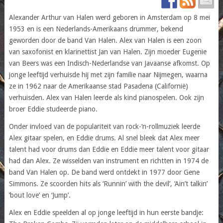
Alexander Arthur van Halen werd geboren in Amsterdam op 8 mei
1953 en is een Nederlands-Amerikaans drummer, bekend
geworden door de band Van Halen. Alex van Halen is een zoon
van saxofonist en klarinettist Jan van Halen. Zijn moeder Eugenie
van Beers was een Indisch-Nederlandse van Javaanse afkomst. Op
jonge leeftijd verhuisde hij met zijn familie naar Nijmegen, waarna
ze in 1962 naar de Amerikaanse stad Pasadena (Californië)
verhuisden. Alex van Halen leerde als kind pianospelen. Ook zijn
broer Eddie studeerde piano.
Onder invloed van de populariteit van rock-‘n-rollmuziek leerde
Alex gitaar spelen, en Eddie drums. Al snel bleek dat Alex meer
talent had voor drums dan Eddie en Eddie meer talent voor gitaar
had dan Alex. Ze wisselden van instrument en richtten in 1974 de
band Van Halen op. De band werd ontdekt in 1977 door Gene
Simmons. Ze scoorden hits als ‘Runnin’ with the devil’, ‘Ain’t talkin’
’bout love’ en ‘Jump’.
Alex en Eddie speelden al op jonge leeftijd in hun eerste bandje: