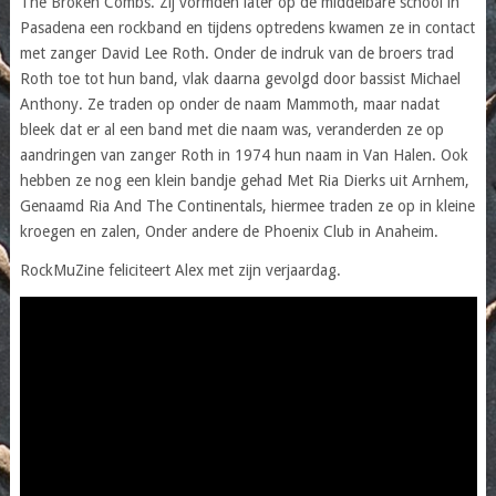
The Broken Combs. Zij vormden later op de middelbare school in
Pasadena een rockband en tijdens optredens kwamen ze in contact
met zanger David Lee Roth. Onder de indruk van de broers trad
Roth toe tot hun band, vlak daarna gevolgd door bassist Michael
Anthony. Ze traden op onder de naam Mammoth, maar nadat
bleek dat er al een band met die naam was, veranderden ze op
aandringen van zanger Roth in 1974 hun naam in Van Halen. Ook
hebben ze nog een klein bandje gehad Met Ria Dierks uit Arnhem,
Genaamd Ria And The Continentals, hiermee traden ze op in kleine
kroegen en zalen, Onder andere de Phoenix Club in Anaheim.
RockMuZine feliciteert Alex met zijn verjaardag.