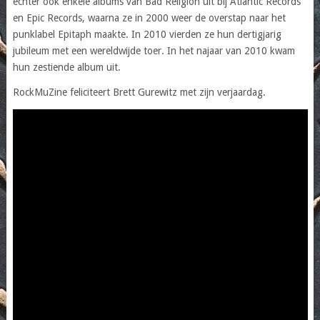
echter ook enkele albums van Bad Religion uit bij Atlantic Records
en Epic Records, waarna ze in 2000 weer de overstap naar het
punklabel Epitaph maakte. In 2010 vierden ze hun dertigjarig
jubileum met een wereldwijde toer. In het najaar van 2010 kwam
hun zestiende album uit.
RockMuZine feliciteert Brett Gurewitz met zijn verjaardag.