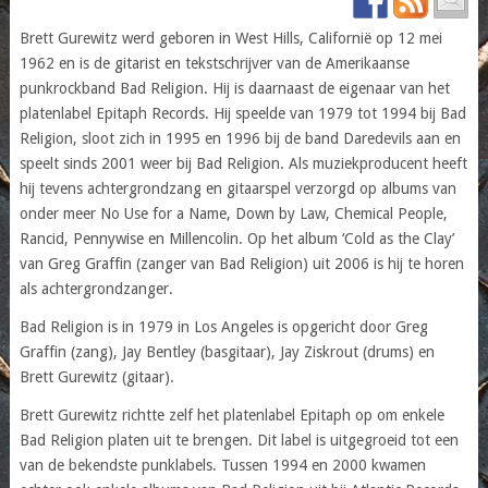
Brett Gurewitz werd geboren in West Hills, Californië op 12 mei
1962 en is de gitarist en tekstschrijver van de Amerikaanse
punkrockband Bad Religion. Hij is daarnaast de eigenaar van het
platenlabel Epitaph Records. Hij speelde van 1979 tot 1994 bij Bad
Religion, sloot zich in 1995 en 1996 bij de band Daredevils aan en
speelt sinds 2001 weer bij Bad Religion. Als muziekproducent heeft
hij tevens achtergrondzang en gitaarspel verzorgd op albums van
onder meer No Use for a Name, Down by Law, Chemical People,
Rancid, Pennywise en Millencolin. Op het album ‘Cold as the Clay’
van Greg Graffin (zanger van Bad Religion) uit 2006 is hij te horen
als achtergrondzanger.
Bad Religion is in 1979 in Los Angeles is opgericht door Greg
Graffin (zang), Jay Bentley (basgitaar), Jay Ziskrout (drums) en
Brett Gurewitz (gitaar).
Brett Gurewitz richtte zelf het platenlabel Epitaph op om enkele
Bad Religion platen uit te brengen. Dit label is uitgegroeid tot een
van de bekendste punklabels. Tussen 1994 en 2000 kwamen